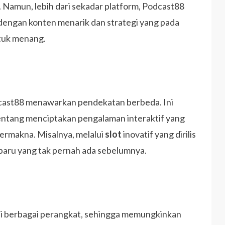
. Namun, lebih dari sekadar platform, Podcast88
engan konten menarik dan strategi yang pada
tuk menang.
odcast88 menawarkan pendekatan berbeda. Ini
tentang menciptakan pengalaman interaktif yang
rmakna. Misalnya, melalui
slot
inovatif yang dirilis
baru yang tak pernah ada sebelumnya.
s di berbagai perangkat, sehingga memungkinkan