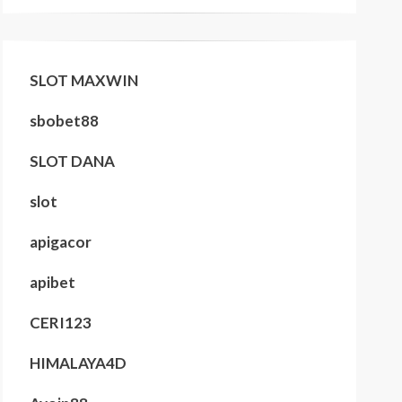
SLOT MAXWIN
sbobet88
SLOT DANA
slot
apigacor
apibet
CERI123
HIMALAYA4D