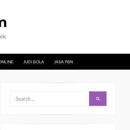
m
aik
ONLINE
JUDI BOLA
JASA PBN
Search
SEARCH
for: