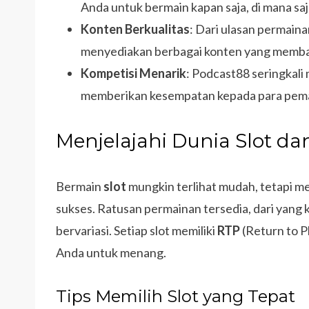
Anda untuk bermain kapan saja, di mana saj
Konten Berkualitas
: Dari ulasan permain
menyediakan berbagai konten yang memba
Kompetisi Menarik
: Podcast88 seringkal
memberikan kesempatan kepada para pemai
Menjelajahi Dunia Slot 
Bermain
slot
mungkin terlihat mudah, tetapi m
sukses. Ratusan permainan tersedia, dari yang
bervariasi. Setiap slot memiliki
RTP
(Return to 
Anda untuk menang.
Tips Memilih Slot yang Tepat