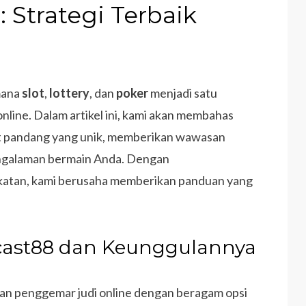
Strategi Terbaik
mana
slot
,
lottery
, dan
poker
menjadi satu
nline. Dalam artikel ini, kami akan membahas
dut pandang yang unik, memberikan wawasan
ngalaman bermain Anda. Dengan
katan, kami berusaha memberikan panduan yang
cast88 dan Keunggulannya
n penggemar judi online dengan beragam opsi