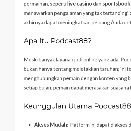
permainan, seperti
live casino
dan
sportsbook
menawarkan pengalaman yang tak tertandingi d
akhirnya dapat meningkatkan peluang Anda un
Apa Itu Podcast88?
Meski banyak layanan judi online yang ada, P
bukan hanya tentang meletakkan taruhan; ini 
menghubungkan pemain dengan konten yang be
setiap bulan, pemain dapat merasakan suasana 
Keunggulan Utama Podcast88
Akses Mudah
: Platform ini dapat diakse