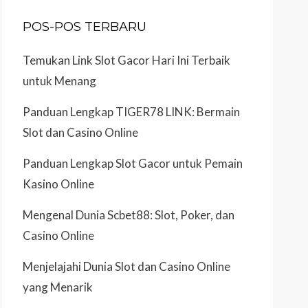
POS-POS TERBARU
Temukan Link Slot Gacor Hari Ini Terbaik
untuk Menang
Panduan Lengkap TIGER78 LINK: Bermain
Slot dan Casino Online
Panduan Lengkap Slot Gacor untuk Pemain
Kasino Online
Mengenal Dunia Scbet88: Slot, Poker, dan
Casino Online
Menjelajahi Dunia Slot dan Casino Online
yang Menarik