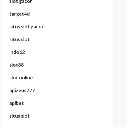
slot gacor
target4d
situs slot gacor
situs slot
indo62
slot88
slot online
apizeus777
apibet
situs slot