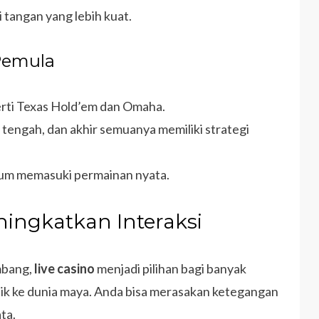
 tangan yang lebih kuat.
Pemula
perti Texas Hold’em dan Omaha.
, tengah, dan akhir semuanya memiliki strategi
lum memasuki permainan nyata.
ingkatkan Interaksi
mbang,
live casino
menjadi pilihan bagi banyak
ik ke dunia maya. Anda bisa merasakan ketegangan
ta.