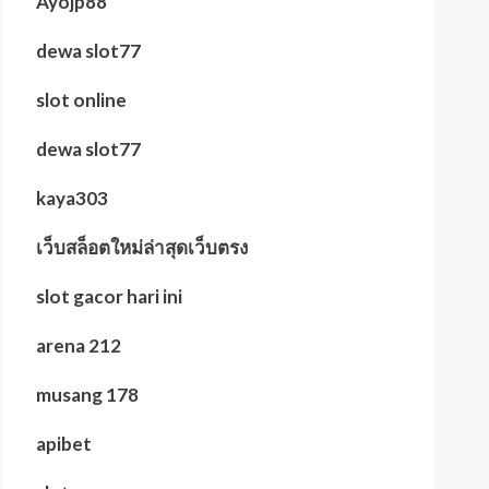
Ayojp88
dewa slot77
slot online
dewa slot77
kaya303
เว็บสล็อตใหม่ล่าสุดเว็บตรง
slot gacor hari ini
arena 212
musang 178
apibet