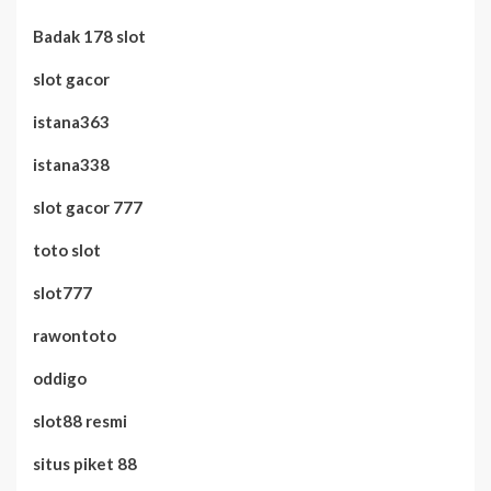
Badak 178 slot
slot gacor
istana363
istana338
slot gacor 777
toto slot
slot777
rawontoto
oddigo
slot88 resmi
situs piket 88