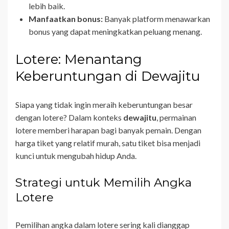
lebih baik.
Manfaatkan bonus:
Banyak platform menawarkan
bonus yang dapat meningkatkan peluang menang.
Lotere: Menantang
Keberuntungan di Dewajitu
Siapa yang tidak ingin meraih keberuntungan besar
dengan lotere? Dalam konteks
dewajitu
, permainan
lotere memberi harapan bagi banyak pemain. Dengan
harga tiket yang relatif murah, satu tiket bisa menjadi
kunci untuk mengubah hidup Anda.
Strategi untuk Memilih Angka
Lotere
Pemilihan angka dalam lotere sering kali dianggap