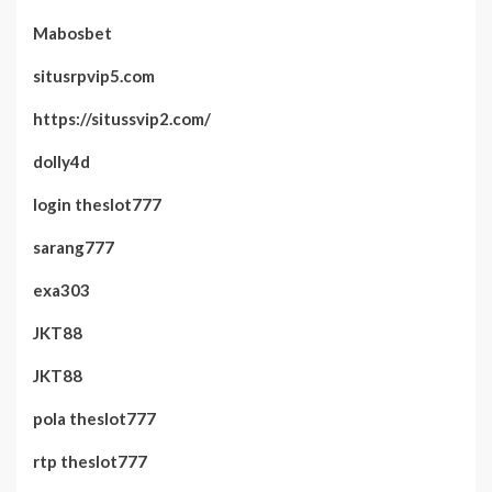
Mabosbet
situsrpvip5.com
https://situssvip2.com/
dolly4d
login theslot777
sarang777
exa303
JKT88
JKT88
pola theslot777
rtp theslot777