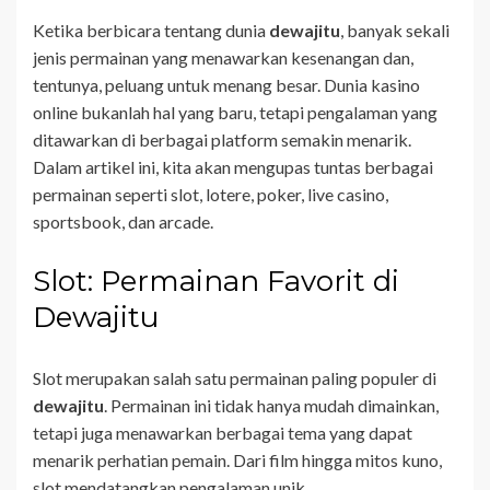
Ketika berbicara tentang dunia
dewajitu
, banyak sekali
jenis permainan yang menawarkan kesenangan dan,
tentunya, peluang untuk menang besar. Dunia kasino
online bukanlah hal yang baru, tetapi pengalaman yang
ditawarkan di berbagai platform semakin menarik.
Dalam artikel ini, kita akan mengupas tuntas berbagai
permainan seperti slot, lotere, poker, live casino,
sportsbook, dan arcade.
Slot: Permainan Favorit di
Dewajitu
Slot merupakan salah satu permainan paling populer di
dewajitu
. Permainan ini tidak hanya mudah dimainkan,
tetapi juga menawarkan berbagai tema yang dapat
menarik perhatian pemain. Dari film hingga mitos kuno,
slot mendatangkan pengalaman unik.