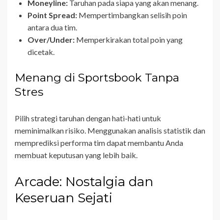
Moneyline:
Taruhan pada siapa yang akan menang.
Point Spread:
Mempertimbangkan selisih poin
antara dua tim.
Over/Under:
Memperkirakan total poin yang
dicetak.
Menang di Sportsbook Tanpa
Stres
Pilih strategi taruhan dengan hati-hati untuk
meminimalkan risiko. Menggunakan analisis statistik dan
memprediksi performa tim dapat membantu Anda
membuat keputusan yang lebih baik.
Arcade: Nostalgia dan
Keseruan Sejati