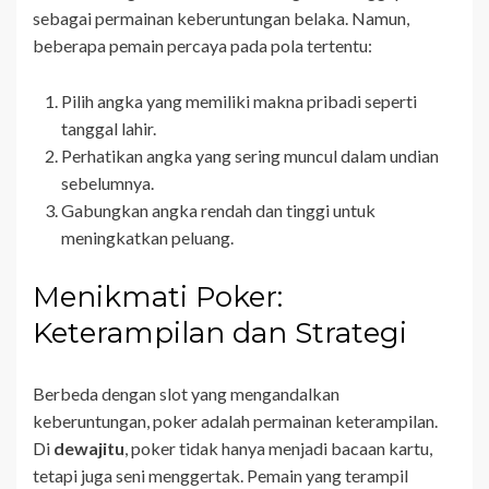
sebagai permainan keberuntungan belaka. Namun,
beberapa pemain percaya pada pola tertentu:
Pilih angka yang memiliki makna pribadi seperti
tanggal lahir.
Perhatikan angka yang sering muncul dalam undian
sebelumnya.
Gabungkan angka rendah dan tinggi untuk
meningkatkan peluang.
Menikmati Poker:
Keterampilan dan Strategi
Berbeda dengan slot yang mengandalkan
keberuntungan, poker adalah permainan keterampilan.
Di
dewajitu
, poker tidak hanya menjadi bacaan kartu,
tetapi juga seni menggertak. Pemain yang terampil