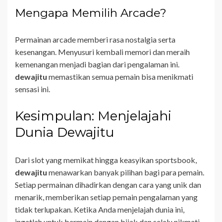
Mengapa Memilih Arcade?
Permainan arcade memberi rasa nostalgia serta
kesenangan. Menyusuri kembali memori dan meraih
kemenangan menjadi bagian dari pengalaman ini.
dewajitu
memastikan semua pemain bisa menikmati
sensasi ini.
Kesimpulan: Menjelajahi
Dunia Dewajitu
Dari slot yang memikat hingga keasyikan sportsbook,
dewajitu
menawarkan banyak pilihan bagi para pemain.
Setiap permainan dihadirkan dengan cara yang unik dan
menarik, memberikan setiap pemain pengalaman yang
tidak terlupakan. Ketika Anda menjelajah dunia ini,
ingatlah untuk bermain dengan bijak dan selalu nikmati