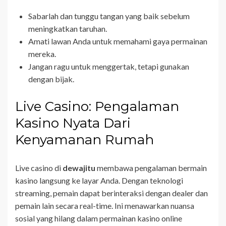
Sabarlah dan tunggu tangan yang baik sebelum
meningkatkan taruhan.
Amati lawan Anda untuk memahami gaya permainan
mereka.
Jangan ragu untuk menggertak, tetapi gunakan
dengan bijak.
Live Casino: Pengalaman
Kasino Nyata Dari
Kenyamanan Rumah
Live casino di
dewajitu
membawa pengalaman bermain
kasino langsung ke layar Anda. Dengan teknologi
streaming, pemain dapat berinteraksi dengan dealer dan
pemain lain secara real-time. Ini menawarkan nuansa
sosial yang hilang dalam permainan kasino online