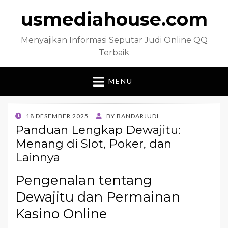
usmediahouse.com
Menyajikan Informasi Seputar Judi Online QQ
Terbaik
MENU
POSTED
18 DESEMBER 2025
BY
BANDARJUDI
ON
Panduan Lengkap Dewajitu:
Menang di Slot, Poker, dan
Lainnya
Pengenalan tentang
Dewajitu dan Permainan
Kasino Online