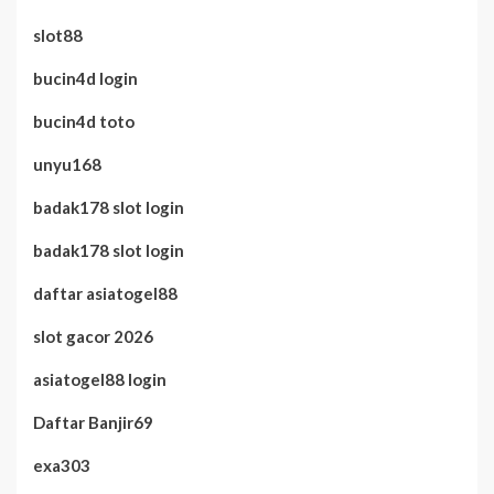
slot88
bucin4d login
bucin4d toto
unyu168
badak178 slot login
badak178 slot login
daftar asiatogel88
slot gacor 2026
asiatogel88 login
Daftar Banjir69
exa303