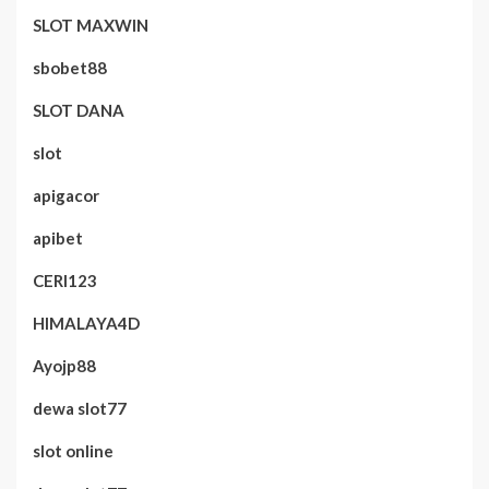
SLOT MAXWIN
sbobet88
SLOT DANA
slot
apigacor
apibet
CERI123
HIMALAYA4D
Ayojp88
dewa slot77
slot online