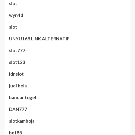
slot
wyn4d
slot
UNYU168 LINK ALTERNATIF
slot777
slot123
idnslot
judi bola
bandar togel
DAN777
slotkamboja
bet88