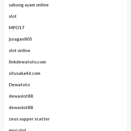
sabung ayam online
slot
MPO17
juragan805
slot online
linkdewatoto.com
situsaka4d.com
Dewatoto
dewaslot88
dewaslot88
zeus supper scatter
mpo slot