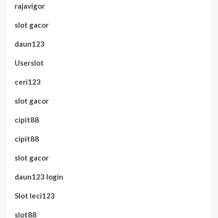
rajavigor
slot gacor
daun123
Userslot
ceri123
slot gacor
cipit88
cipit88
slot gacor
daun123 login
Slot leci123
slot88