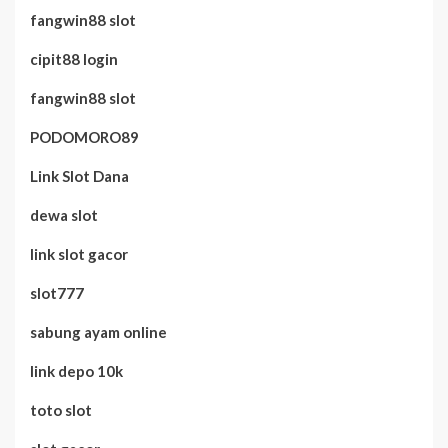
fangwin88 slot
cipit88 login
fangwin88 slot
PODOMORO89
Link Slot Dana
dewa slot
link slot gacor
slot777
sabung ayam online
link depo 10k
toto slot