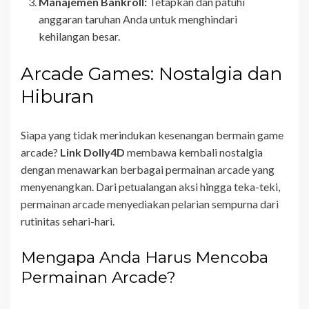
Manajemen Bankroll:
Tetapkan dan patuhi
anggaran taruhan Anda untuk menghindari
kehilangan besar.
Arcade Games: Nostalgia dan
Hiburan
Siapa yang tidak merindukan kesenangan bermain game
arcade?
Link Dolly4D
membawa kembali nostalgia
dengan menawarkan berbagai permainan arcade yang
menyenangkan. Dari petualangan aksi hingga teka-teki,
permainan arcade menyediakan pelarian sempurna dari
rutinitas sehari-hari.
Mengapa Anda Harus Mencoba
Permainan Arcade?