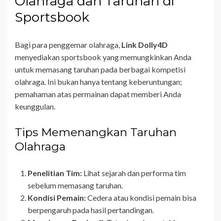
Olahraga dan Taruhan di
Sportsbook
Bagi para penggemar olahraga,
Link Dolly4D
menyediakan sportsbook yang memungkinkan Anda
untuk memasang taruhan pada berbagai kompetisi
olahraga. Ini bukan hanya tentang keberuntungan;
pemahaman atas permainan dapat memberi Anda
keunggulan.
Tips Memenangkan Taruhan
Olahraga
Penelitian Tim:
Lihat sejarah dan performa tim
sebelum memasang taruhan.
Kondisi Pemain:
Cedera atau kondisi pemain bisa
berpengaruh pada hasil pertandingan.