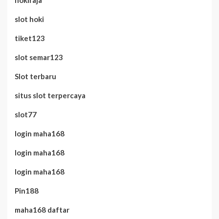
hokiraja
slot hoki
tiket123
slot semar123
Slot terbaru
situs slot terpercaya
slot77
login maha168
login maha168
login maha168
Pin188
maha168 daftar