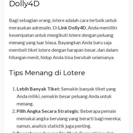
Dolly4D
Bagi sebagian orang, lotere adalah cara terbaik untuk
merasakan adrenalin. Di
Link Dolly4D
, Anda memiliki
kesempatan untuk mengikuti lotere dengan peluang
menang yang luar biasa. Bayangkan Anda baru saja
membeli tiket lotere dengan harapan besar, dan dalam
hitungan menit, hidup Anda bisa berubah selamanya.
Tips Menang di Lotere
Lebih Banyak Tiket:
Semakin banyak tiket yang
Anda miliki, semakin besar peluang Anda untuk
menang.
Pilih Angka Secara Strategis:
Beberapa pemain
memakai angka berulang yang berarti bagi mereka;
namun, analisis statistik juga penting.