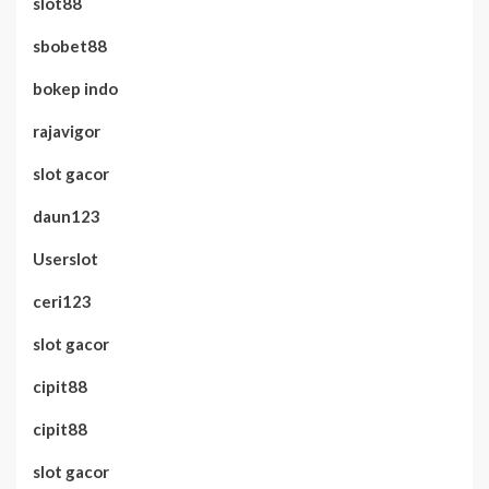
slot88
sbobet88
bokep indo
rajavigor
slot gacor
daun123
Userslot
ceri123
slot gacor
cipit88
cipit88
slot gacor