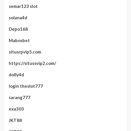
semar123 slot
solana4d
Depo168
Mabosbet
situsrpvip5.com
https://situssvip2.com/
dolly4d
login theslot777
sarang777
exa303
JKT88