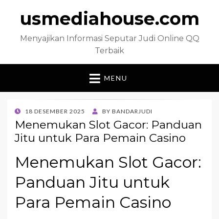
usmediahouse.com
Menyajikan Informasi Seputar Judi Online QQ
Terbaik
MENU
POSTED
18 DESEMBER 2025
BY
BANDARJUDI
ON
Menemukan Slot Gacor: Panduan
Jitu untuk Para Pemain Casino
Menemukan Slot Gacor:
Panduan Jitu untuk
Para Pemain Casino