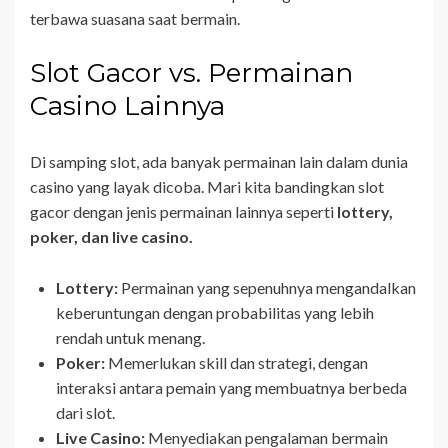
terbawa suasana saat bermain.
Slot Gacor vs. Permainan
Casino Lainnya
Di samping slot, ada banyak permainan lain dalam dunia
casino yang layak dicoba. Mari kita bandingkan slot
gacor dengan jenis permainan lainnya seperti
lottery,
poker, dan live casino.
Lottery:
Permainan yang sepenuhnya mengandalkan
keberuntungan dengan probabilitas yang lebih
rendah untuk menang.
Poker:
Memerlukan skill dan strategi, dengan
interaksi antara pemain yang membuatnya berbeda
dari slot.
Live Casino:
Menyediakan pengalaman bermain