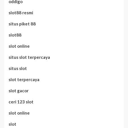
oddigo
slot88 resmi
situs piket 88
slot88
slot online
situs slot terpercaya
situs slot
slot terpercaya
slot gacor
ceri 123 slot
slot online
slot