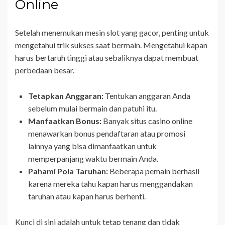
Online
Setelah menemukan mesin slot yang gacor, penting untuk
mengetahui trik sukses saat bermain. Mengetahui kapan
harus bertaruh tinggi atau sebaliknya dapat membuat
perbedaan besar.
Tetapkan Anggaran:
Tentukan anggaran Anda
sebelum mulai bermain dan patuhi itu.
Manfaatkan Bonus:
Banyak situs casino online
menawarkan bonus pendaftaran atau promosi
lainnya yang bisa dimanfaatkan untuk
memperpanjang waktu bermain Anda.
Pahami Pola Taruhan:
Beberapa pemain berhasil
karena mereka tahu kapan harus menggandakan
taruhan atau kapan harus berhenti.
Kunci di sini adalah untuk tetap tenang dan tidak