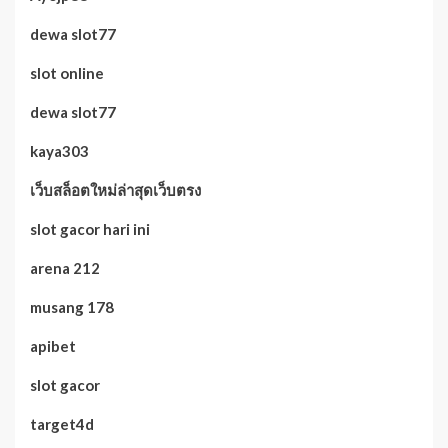
dewa slot77
slot online
dewa slot77
kaya303
เว็บสล็อตใหม่ล่าสุดเว็บตรง
slot gacor hari ini
arena 212
musang 178
apibet
slot gacor
target4d