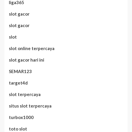
liga365
slot gacor
slot gacor
slot
slot online terpercaya
slot gacor hari ini
SEMAR123
target4d
slot terpercaya
situs slot terpercaya
turbox1000
toto slot