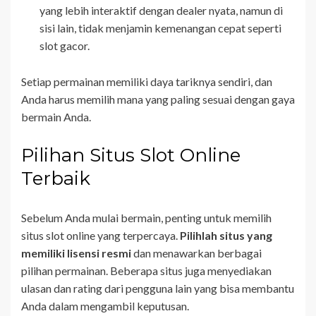
yang lebih interaktif dengan dealer nyata, namun di
sisi lain, tidak menjamin kemenangan cepat seperti
slot gacor.
Setiap permainan memiliki daya tariknya sendiri, dan
Anda harus memilih mana yang paling sesuai dengan gaya
bermain Anda.
Pilihan Situs Slot Online
Terbaik
Sebelum Anda mulai bermain, penting untuk memilih
situs slot online yang terpercaya.
Pilihlah situs yang
memiliki lisensi resmi
dan menawarkan berbagai
pilihan permainan. Beberapa situs juga menyediakan
ulasan dan rating dari pengguna lain yang bisa membantu
Anda dalam mengambil keputusan.