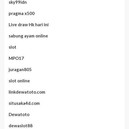
sky99idn
pragma x500
Live draw Hk hari ini
sabung ayam online
slot
MPO17
juragan805
slot online
linkdewatoto.com
situsaka4d.com
Dewatoto
dewaslot88