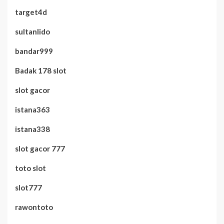
target4d
sultanlido
bandar999
Badak 178 slot
slot gacor
istana363
istana338
slot gacor 777
toto slot
slot777
rawontoto