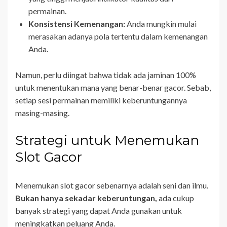
permainan.
Konsistensi Kemenangan:
Anda mungkin mulai
merasakan adanya pola tertentu dalam kemenangan
Anda.
Namun, perlu diingat bahwa tidak ada jaminan 100%
untuk menentukan mana yang benar-benar gacor. Sebab,
setiap sesi permainan memiliki keberuntungannya
masing-masing.
Strategi untuk Menemukan
Slot Gacor
Menemukan slot gacor sebenarnya adalah seni dan ilmu.
Bukan hanya sekadar keberuntungan,
ada cukup
banyak strategi yang dapat Anda gunakan untuk
meningkatkan peluang Anda.