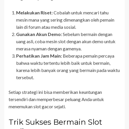
Melakukan Riset:
Cobalah untuk mencari tahu
mesin mana yang sering dimenangkan oleh pemain
lain di forum atau media sosial.
Gunakan Akun Demo:
Sebelum bermain dengan
uang asli, coba mesin slot dengan akun demo untuk
merasa nyaman dengan gamenya.
Perhatikan Jam Main:
Beberapa pemain percaya
bahwa waktu tertentu lebih baik untuk bermain,
karena lebih banyak orang yang bermain pada waktu
tersebut.
Setiap strategi ini bisa memberikan keuntungan
tersendiri dan memperbesar peluang Anda untuk
menemukan slot gacor sejati.
Trik Sukses Bermain Slot