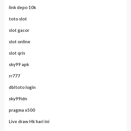
link depo 10k
toto slot
slot gacor
slot online
slot qris
sky99 apk
rr777
dbltoto login
sky99idn
pragma x500
Live draw Hk hari ini