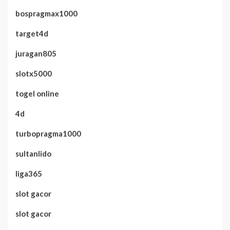
bospragmax1000
target4d
juragan805
slotx5000
togel online
4d
turbopragma1000
sultanlido
liga365
slot gacor
slot gacor