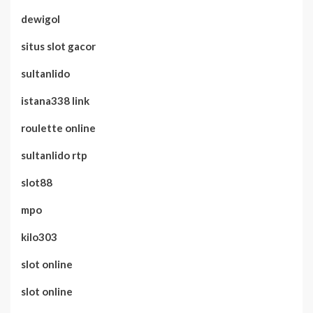
dewigol
situs slot gacor
sultanlido
istana338 link
roulette online
sultanlido rtp
slot88
mpo
kilo303
slot online
slot online