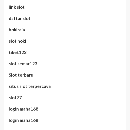
link slot
daftar slot
hokiraja
slot hoki
tiket123
slot semar123
Slot terbaru
situs slot terpercaya
slot77
login maha168
login maha168