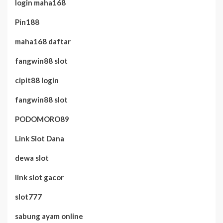
login maha168
Pin188
maha168 daftar
fangwin88 slot
cipit88 login
fangwin88 slot
PODOMORO89
Link Slot Dana
dewa slot
link slot gacor
slot777
sabung ayam online