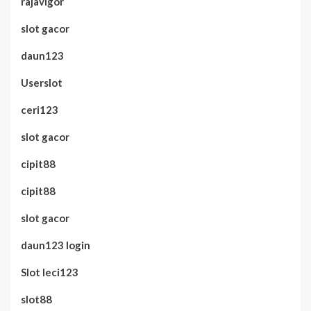
rajavigor
slot gacor
daun123
Userslot
ceri123
slot gacor
cipit88
cipit88
slot gacor
daun123 login
Slot leci123
slot88