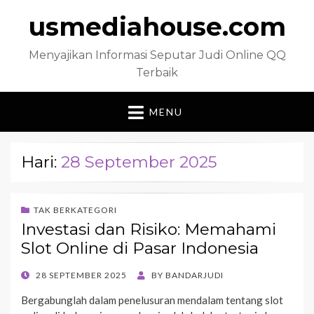
usmediahouse.com
Menyajikan Informasi Seputar Judi Online QQ
Terbaik
MENU
Hari:
28 September 2025
TAK BERKATEGORI
Investasi dan Risiko: Memahami
Slot Online di Pasar Indonesia
POSTED
28 SEPTEMBER 2025
BY
BANDARJUDI
ON
Bergabunglah dalam penelusuran mendalam tentang slot