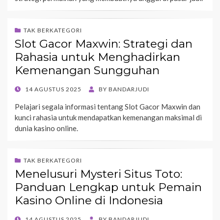
TAK BERKATEGORI
Slot Gacor Maxwin: Strategi dan
Rahasia untuk Menghadirkan
Kemenangan Sungguhan
POSTED
14 AGUSTUS 2025
BY
BANDARJUDI
ON
Pelajari segala informasi tentang Slot Gacor Maxwin dan
kunci rahasia untuk mendapatkan kemenangan maksimal di
dunia kasino online.
TAK BERKATEGORI
Menelusuri Mysteri Situs Toto:
Panduan Lengkap untuk Pemain
Kasino Online di Indonesia
POSTED
14 AGUSTUS 2025
BY
BANDARJUDI