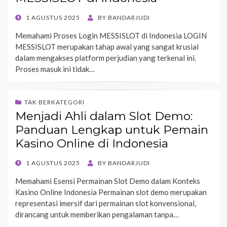
POSTED
1 AGUSTUS 2025
BY
BANDARJUDI
ON
Memahami Proses Login MESSISLOT di Indonesia LOGIN
MESSISLOT merupakan tahap awal yang sangat krusial
dalam mengakses platform perjudian yang terkenal ini.
Proses masuk ini tidak…
TAK BERKATEGORI
Menjadi Ahli dalam Slot Demo:
Panduan Lengkap untuk Pemain
Kasino Online di Indonesia
POSTED
1 AGUSTUS 2025
BY
BANDARJUDI
ON
Memahami Esensi Permainan Slot Demo dalam Konteks
Kasino Online Indonesia Permainan slot demo merupakan
representasi imersif dari permainan slot konvensional,
dirancang untuk memberikan pengalaman tanpa…