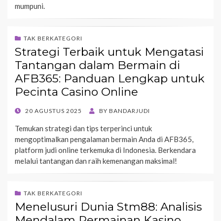
mumpuni.
TAK BERKATEGORI
Strategi Terbaik untuk Mengatasi
Tantangan dalam Bermain di
AFB365: Panduan Lengkap untuk
Pecinta Casino Online
POSTED
20 AGUSTUS 2025
BY
BANDARJUDI
ON
Temukan strategi dan tips terperinci untuk
mengoptimalkan pengalaman bermain Anda di AFB365,
platform judi online terkemuka di Indonesia. Berkendara
melalui tantangan dan raih kemenangan maksimal!
TAK BERKATEGORI
Menelusuri Dunia Stm88: Analisis
Mendalam Permainan Kasino