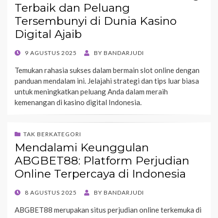
Terbaik dan Peluang
Tersembunyi di Dunia Kasino
Digital Ajaib
POSTED
9 AGUSTUS 2025
BY
BANDARJUDI
ON
Temukan rahasia sukses dalam bermain slot online dengan
panduan mendalam ini. Jelajahi strategi dan tips luar biasa
untuk meningkatkan peluang Anda dalam meraih
kemenangan di kasino digital Indonesia.
TAK BERKATEGORI
Mendalami Keunggulan
ABGBET88: Platform Perjudian
Online Terpercaya di Indonesia
POSTED
8 AGUSTUS 2025
BY
BANDARJUDI
ON
ABGBET88 merupakan situs perjudian online terkemuka di