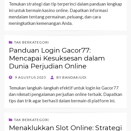
Temukan strategi dan tip terperinci dalam panduan lengkap
ini untuk bermain kasino online. Dapatkan informasi
mendalam tentang permainan, peluang, dan cara
meningkatkan kemenangan Anda.
TAK BERKATEGORI
Panduan Login Gacor77:
Mencapai Kesuksesan dalam
Dunia Perjudian Online
POSTED
9 AGUSTUS 2025
BY
BANDARJUDI
ON
Temukan langkah-langkah efektif untuk login ke Gacor77
dan nikmati pengalaman perjudian online terbaik. Dapatkan
tips dan trik agar berhasil dalam bermain di platform ini.
TAK BERKATEGORI
Menaklukkan Slot Online: Strategi