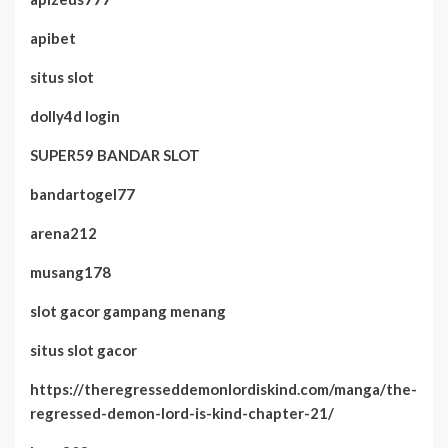
apibet
situs slot
dolly4d login
SUPER59 BANDAR SLOT
bandartogel77
arena212
musang178
slot gacor gampang menang
situs slot gacor
https://theregresseddemonlordiskind.com/manga/the-
regressed-demon-lord-is-kind-chapter-21/