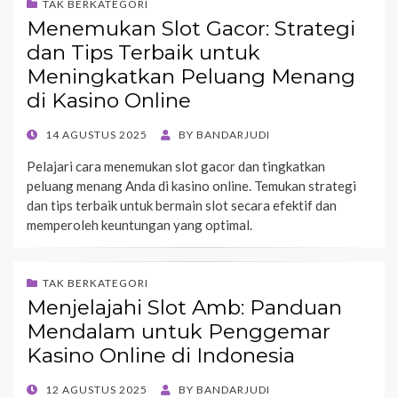
TAK BERKATEGORI
Menemukan Slot Gacor: Strategi
dan Tips Terbaik untuk
Meningkatkan Peluang Menang
di Kasino Online
POSTED
14 AGUSTUS 2025
BY
BANDARJUDI
ON
Pelajari cara menemukan slot gacor dan tingkatkan
peluang menang Anda di kasino online. Temukan strategi
dan tips terbaik untuk bermain slot secara efektif dan
memperoleh keuntungan yang optimal.
TAK BERKATEGORI
Menjelajahi Slot Amb: Panduan
Mendalam untuk Penggemar
Kasino Online di Indonesia
POSTED
12 AGUSTUS 2025
BY
BANDARJUDI