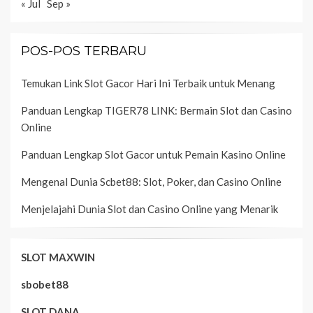
« Jul
Sep »
POS-POS TERBARU
Temukan Link Slot Gacor Hari Ini Terbaik untuk Menang
Panduan Lengkap TIGER78 LINK: Bermain Slot dan Casino
Online
Panduan Lengkap Slot Gacor untuk Pemain Kasino Online
Mengenal Dunia Scbet88: Slot, Poker, dan Casino Online
Menjelajahi Dunia Slot dan Casino Online yang Menarik
SLOT MAXWIN
sbobet88
SLOT DANA