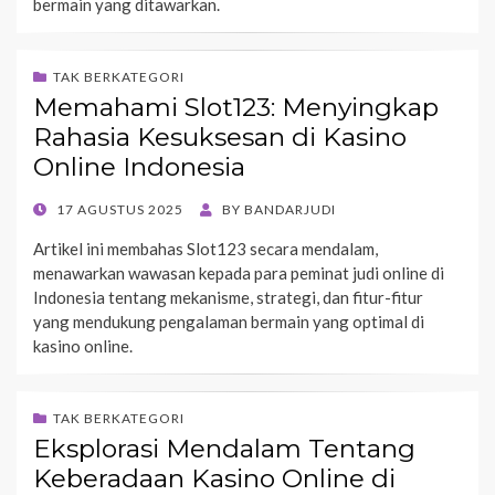
bermain yang ditawarkan.
TAK BERKATEGORI
Memahami Slot123: Menyingkap
Rahasia Kesuksesan di Kasino
Online Indonesia
POSTED
17 AGUSTUS 2025
BY
BANDARJUDI
ON
Artikel ini membahas Slot123 secara mendalam,
menawarkan wawasan kepada para peminat judi online di
Indonesia tentang mekanisme, strategi, dan fitur-fitur
yang mendukung pengalaman bermain yang optimal di
kasino online.
TAK BERKATEGORI
Eksplorasi Mendalam Tentang
Keberadaan Kasino Online di