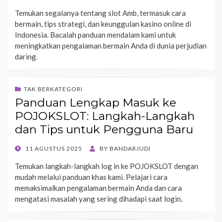
ON
Temukan segalanya tentang slot Amb, termasuk cara
bermain, tips strategi, dan keunggulan kasino online di
Indonesia. Bacalah panduan mendalam kami untuk
meningkatkan pengalaman bermain Anda di dunia perjudian
daring.
TAK BERKATEGORI
Panduan Lengkap Masuk ke
POJOKSLOT: Langkah-Langkah
dan Tips untuk Pengguna Baru
POSTED
11 AGUSTUS 2025
BY
BANDARJUDI
ON
Temukan langkah-langkah log in ke POJOKSLOT dengan
mudah melalui panduan khas kami. Pelajari cara
memaksimalkan pengalaman bermain Anda dan cara
mengatasi masalah yang sering dihadapi saat login.