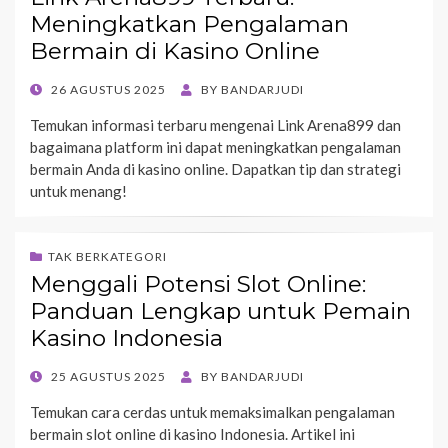
Meningkatkan Pengalaman
Bermain di Kasino Online
POSTED
26 AGUSTUS 2025
BY
BANDARJUDI
ON
Temukan informasi terbaru mengenai Link Arena899 dan
bagaimana platform ini dapat meningkatkan pengalaman
bermain Anda di kasino online. Dapatkan tip dan strategi
untuk menang!
TAK BERKATEGORI
Menggali Potensi Slot Online:
Panduan Lengkap untuk Pemain
Kasino Indonesia
POSTED
25 AGUSTUS 2025
BY
BANDARJUDI
ON
Temukan cara cerdas untuk memaksimalkan pengalaman
bermain slot online di kasino Indonesia. Artikel ini