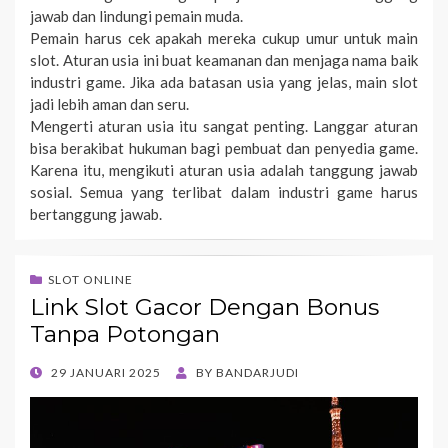
jawab dan lindungi pemain muda.
Pemain harus cek apakah mereka cukup umur untuk main
slot. Aturan usia ini buat keamanan dan menjaga nama baik
industri game. Jika ada batasan usia yang jelas, main slot
jadi lebih aman dan seru.
Mengerti aturan usia itu sangat penting. Langgar aturan
bisa berakibat hukuman bagi pembuat dan penyedia game.
Karena itu, mengikuti aturan usia adalah tanggung jawab
sosial. Semua yang terlibat dalam industri game harus
bertanggung jawab.
SLOT ONLINE
Link Slot Gacor Dengan Bonus
Tanpa Potongan
POSTED
29 JANUARI 2025
BY
BANDARJUDI
ON