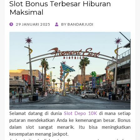
Slot Bonus Terbesar Hiburan
Maksimal
POSTED
29 JANUARI 2025
BY
BANDARJUDI
ON
Selamat datang di dunia
Slot Depo 10K
di mana setiap
putaran mendekatkan Anda ke kemenangan besar. Bonus
dalam slot sangat menarik. Itu bisa meningkatkan
kesempatan menang jackpot.