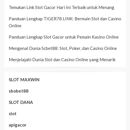
Temukan Link Slot Gacor Hari Ini Terbaik untuk Menang
Panduan Lengkap TIGER78 LINK: Bermain Slot dan Casino
Online
Panduan Lengkap Slot Gacor untuk Pemain Kasino Online
Mengenal Dunia Scbet88: Slot, Poker, dan Casino Online
Menjelajahi Dunia Slot dan Casino Online yang Menarik
SLOT MAXWIN
sbobet88
SLOT DANA
slot
apigacor