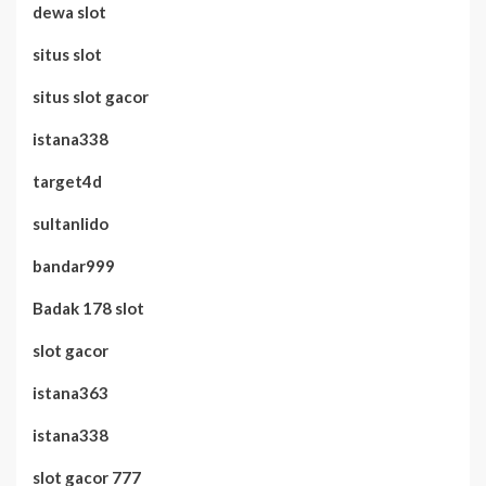
dewa slot
situs slot
situs slot gacor
istana338
target4d
sultanlido
bandar999
Badak 178 slot
slot gacor
istana363
istana338
slot gacor 777