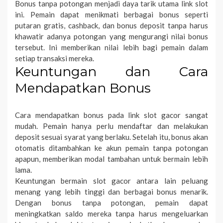
Bonus tanpa potongan menjadi daya tarik utama link slot
ini. Pemain dapat menikmati berbagai bonus seperti
putaran gratis, cashback, dan bonus deposit tanpa harus
khawatir adanya potongan yang mengurangi nilai bonus
tersebut. Ini memberikan nilai lebih bagi pemain dalam
setiap transaksi mereka.
Keuntungan dan Cara
Mendapatkan Bonus
Cara mendapatkan bonus pada link slot gacor sangat
mudah. Pemain hanya perlu mendaftar dan melakukan
deposit sesuai syarat yang berlaku. Setelah itu, bonus akan
otomatis ditambahkan ke akun pemain tanpa potongan
apapun, memberikan modal tambahan untuk bermain lebih
lama.
Keuntungan bermain slot gacor antara lain peluang
menang yang lebih tinggi dan berbagai bonus menarik.
Dengan bonus tanpa potongan, pemain dapat
meningkatkan saldo mereka tanpa harus mengeluarkan