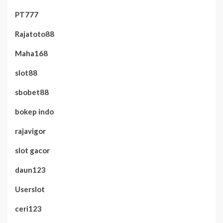
PT777
Rajatoto88
Maha168
slot88
sbobet88
bokep indo
rajavigor
slot gacor
daun123
Userslot
ceri123