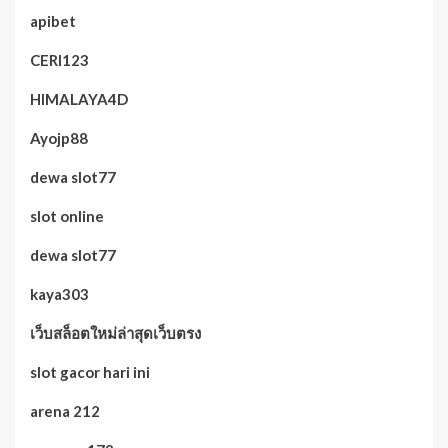
apibet
CERI123
HIMALAYA4D
Ayojp88
dewa slot77
slot online
dewa slot77
kaya303
เว็บสล็อตใหม่ล่าสุดเว็บตรง
slot gacor hari ini
arena 212