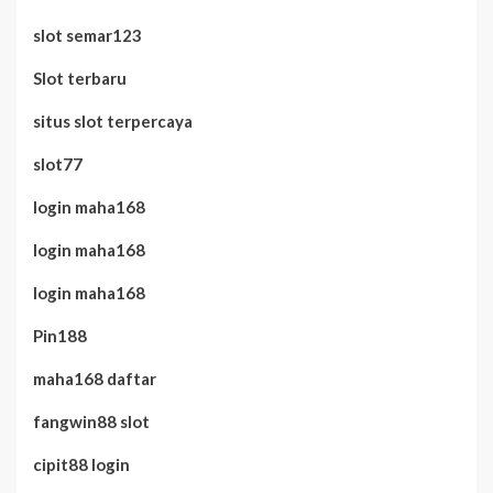
slot semar123
Slot terbaru
situs slot terpercaya
slot77
login maha168
login maha168
login maha168
Pin188
maha168 daftar
fangwin88 slot
cipit88 login