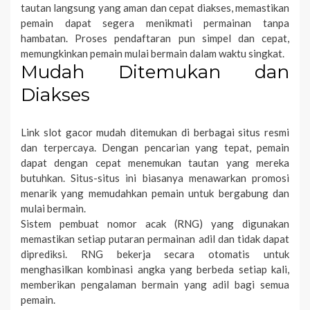
tautan langsung yang aman dan cepat diakses, memastikan
pemain dapat segera menikmati permainan tanpa
hambatan. Proses pendaftaran pun simpel dan cepat,
memungkinkan pemain mulai bermain dalam waktu singkat.
Mudah Ditemukan dan
Diakses
Link slot gacor mudah ditemukan di berbagai situs resmi
dan terpercaya. Dengan pencarian yang tepat, pemain
dapat dengan cepat menemukan tautan yang mereka
butuhkan. Situs-situs ini biasanya menawarkan promosi
menarik yang memudahkan pemain untuk bergabung dan
mulai bermain.
Sistem pembuat nomor acak (RNG) yang digunakan
memastikan setiap putaran permainan adil dan tidak dapat
diprediksi. RNG bekerja secara otomatis untuk
menghasilkan kombinasi angka yang berbeda setiap kali,
memberikan pengalaman bermain yang adil bagi semua
pemain.