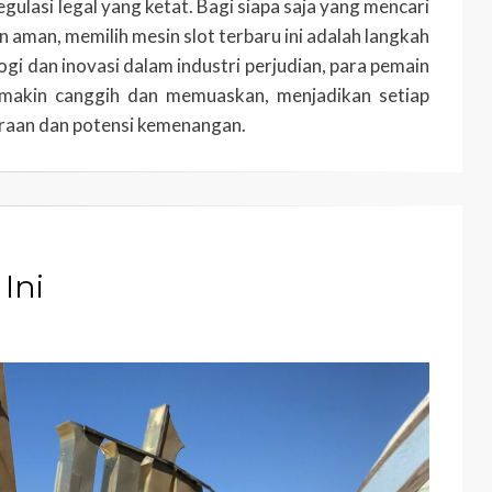
ulasi legal yang ketat. Bagi siapa saja yang mencari
 aman, memilih mesin slot terbaru ini adalah langkah
i dan inovasi dalam industri perjudian, para pemain
makin canggih dan memuaskan, menjadikan setiap
raan dan potensi kemenangan.
Ini