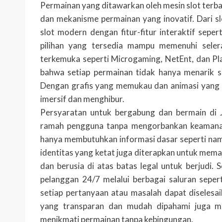
Permainan yang ditawarkan oleh mesin slot terb
dan mekanisme permainan yang inovatif. Dari sl
slot modern dengan fitur-fitur interaktif sepert
pilihan yang tersedia mampu memenuhi seler
terkemuka seperti Microgaming, NetEnt, dan Pl
bahwa setiap permainan tidak hanya menarik se
Dengan grafis yang memukau dan animasi yang h
imersif dan menghibur.
Persyaratan untuk bergabung dan bermain di J
ramah pengguna tanpa mengorbankan keamanan
hanya membutuhkan informasi dasar seperti nam
identitas yang ketat juga diterapkan untuk mema
dan berusia di atas batas legal untuk berjudi.
pelanggan 24/7 melalui berbagai saluran seper
setiap pertanyaan atau masalah dapat diselesa
yang transparan dan mudah dipahami juga me
menikmati permainan tanpa kebingungan.