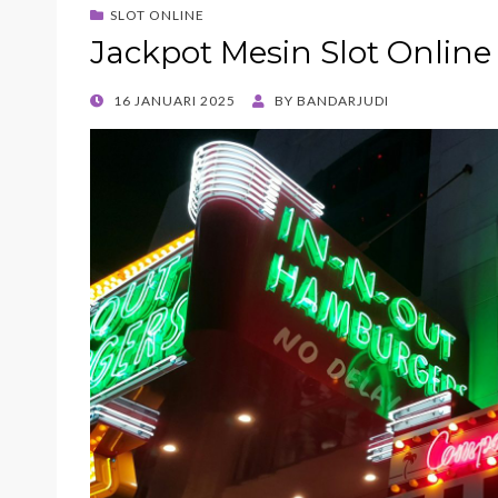
SLOT ONLINE
Jackpot Mesin Slot Online
POSTED
16 JANUARI 2025
BY
BANDARJUDI
ON