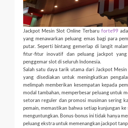
Jackpot Mesin Slot Online Terbaru
forte99
adal
yang menawarkan peluang emas bagi para pema
putar. Seperti bintang gemerlap di langit mala
fitur-fitur inovatif dan peluang jackpot yan
penggemar slot di seluruh Indonesia.
Salah satu daya tarik utama dari Jackpot Mesin
yang disediakan untuk meningkatkan pengal
melimpah memberikan kesempatan kepada pema
modal tambahan, memperbesar peluang untuk mer
setoran reguler dan promosi musiman sering kal
pemain, memastikan bahwa setiap kunjungan ke 
menguntungkan. Bonus-bonus ini tidak hanya me
peluang ekstra untuk memenangkan jackpot tanpa