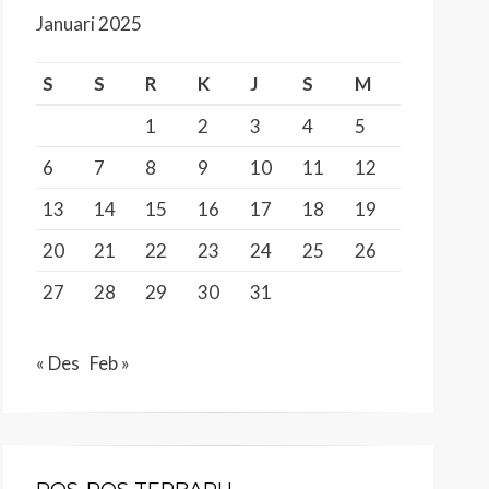
Januari 2025
S
S
R
K
J
S
M
1
2
3
4
5
6
7
8
9
10
11
12
13
14
15
16
17
18
19
20
21
22
23
24
25
26
27
28
29
30
31
« Des
Feb »