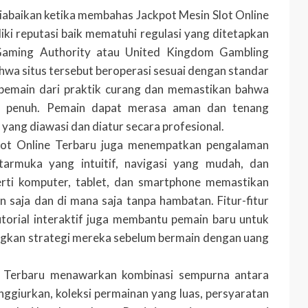
 diabaikan ketika membahas Jackpot Mesin Slot Online
iki reputasi baik mematuhi regulasi yang ditetapkan
a Gaming Authority atau United Kingdom Gambling
ahwa situs tersebut beroperasi sesuai dengan standar
 pemain dari praktik curang dan memastikan bahwa
tas penuh. Pemain dapat merasa aman dan tenang
ang diawasi dan diatur secara profesional.
 Slot Online Terbaru juga menempatkan pengalaman
tarmuka yang intuitif, navigasi yang mudah, dan
erti komputer, tablet, dan smartphone memastikan
saja dan di mana saja tanpa hambatan. Fitur-fitur
orial interaktif juga membantu pemain baru untuk
kan strategi mereka sebelum bermain dengan uang
ne Terbaru menawarkan kombinasi sempurna antara
ggiurkan, koleksi permainan yang luas, persyaratan