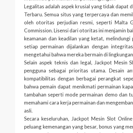
Legalitas adalah aspek krusial yang tidak dapat
Terbaru. Semua situs yang terpercaya dan memil
oleh otoritas perjudian resmi, seperti Malt
Commission. Lisensi dari otoritas ini menjamin b
keamanan dan keadilan yang ketat, melindungi
setiap permainan dijalankan dengan integri
mengetahui bahwa mereka bermain di lingkungan y
Selain aspek teknis dan legal, Jackpot Mesin
pengguna sebagai prioritas utama. Desain an
kompatibilitas dengan berbagai perangkat sep
bahwa pemain dapat menikmati permainan kapan 
tambahan seperti mode permainan demo dan tut
memahami cara kerja permainan dan mengembang
asli.
Secara keseluruhan, Jackpot Mesin Slot Onli
peluang kemenangan yang besar, bonus yang men