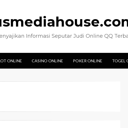
usmediahouse.co
nyajikan Informasi Seputar Judi Online QQ Terb
LOT ONLINE
CASINO ONLINE
POKER ONLINE
TOGEL 