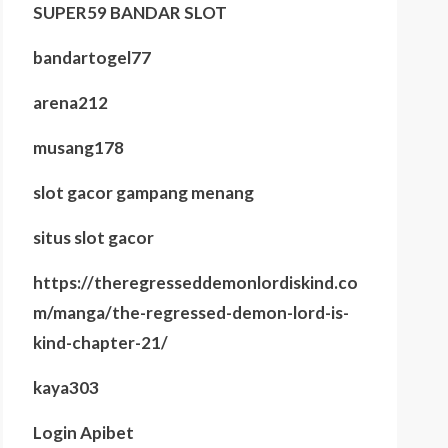
SUPER59 BANDAR SLOT
bandartogel77
arena212
musang178
slot gacor gampang menang
situs slot gacor
https://theregresseddemonlordiskind.co
m/manga/the-regressed-demon-lord-is-
kind-chapter-21/
kaya303
Login Apibet