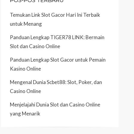
POS-POS TERBARU
Temukan Link Slot Gacor Hari Ini Terbaik
untuk Menang
Panduan Lengkap TIGER78 LINK: Bermain
Slot dan Casino Online
Panduan Lengkap Slot Gacor untuk Pemain
Kasino Online
Mengenal Dunia Scbet88: Slot, Poker, dan
Casino Online
Menjelajahi Dunia Slot dan Casino Online
yang Menarik