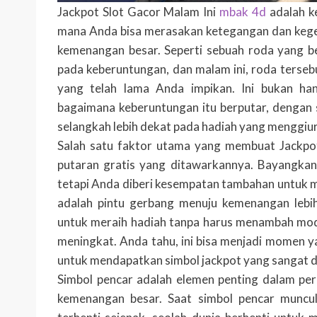
Jackpot Slot Gacor Malam Ini
mbak 4d
adalah k
mana Anda bisa merasakan ketegangan dan kege
kemenangan besar. Seperti sebuah roda yang b
pada keberuntungan, dan malam ini, roda terse
yang telah lama Anda impikan. Ini bukan han
bagaimana keberuntungan itu berputar, dengan 
selangkah lebih dekat pada hadiah yang menggiu
Salah satu faktor utama yang membuat Jackpot 
putaran gratis yang ditawarkannya. Bayangkan
tetapi Anda diberi kesempatan tambahan untuk 
adalah pintu gerbang menuju kemenangan leb
untuk meraih hadiah tanpa harus menambah modal.
meningkat. Anda tahu, ini bisa menjadi momen
untuk mendapatkan simbol jackpot yang sangat di
Simbol pencar adalah elemen penting dalam pe
kemenangan besar. Saat simbol pencar muncul