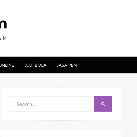
m
aik
ONLINE
JUDI BOLA
JASA PBN
Search
SEARCH
for: