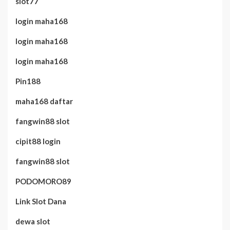
slot77
login maha168
login maha168
login maha168
Pin188
maha168 daftar
fangwin88 slot
cipit88 login
fangwin88 slot
PODOMORO89
Link Slot Dana
dewa slot