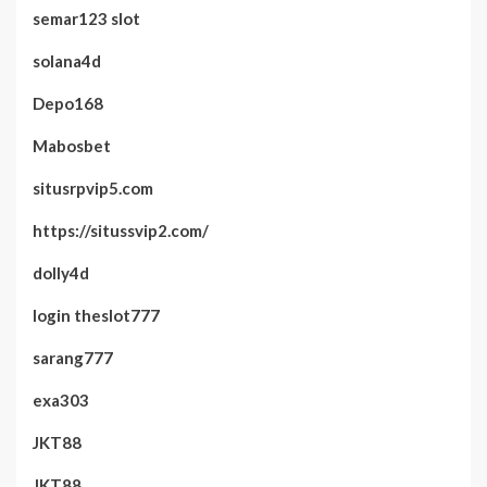
semar123 slot
solana4d
Depo168
Mabosbet
situsrpvip5.com
https://situssvip2.com/
dolly4d
login theslot777
sarang777
exa303
JKT88
JKT88