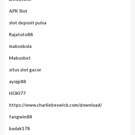
APK Slot
slot deposit pulsa
Rajatoto88
mabosbola
Mabosbet
situs slot gacor
ayojp88
HOKI77
https://www.charliebeswick.com/download/
fangwin88
badak178