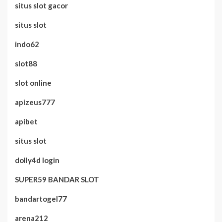
situs slot gacor
situs slot
indo62
slot88
slot online
apizeus777
apibet
situs slot
dolly4d login
SUPER59 BANDAR SLOT
bandartogel77
arena212