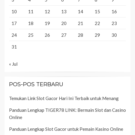
10
11
12
13
14
15
16
17
18
19
20
21
22
23
24
25
26
27
28
29
30
31
« Jul
POS-POS TERBARU
Temukan Link Slot Gacor Hari Ini Terbaik untuk Menang
Panduan Lengkap TIGER78 LINK: Bermain Slot dan Casino
Online
Panduan Lengkap Slot Gacor untuk Pemain Kasino Online