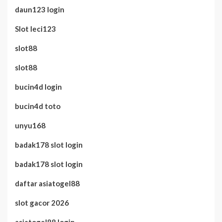
daun123 login
Slot leci123
slot88
slot88
bucin4d login
bucin4d toto
unyu168
badak178 slot login
badak178 slot login
daftar asiatogel88
slot gacor 2026