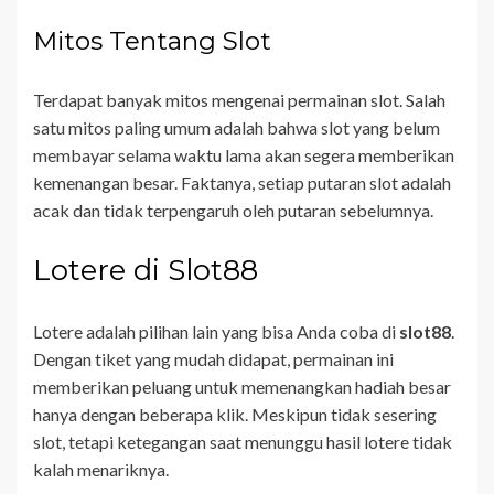
Mitos Tentang Slot
Terdapat banyak mitos mengenai permainan slot. Salah
satu mitos paling umum adalah bahwa slot yang belum
membayar selama waktu lama akan segera memberikan
kemenangan besar. Faktanya, setiap putaran slot adalah
acak dan tidak terpengaruh oleh putaran sebelumnya.
Lotere di Slot88
Lotere adalah pilihan lain yang bisa Anda coba di
slot88
.
Dengan tiket yang mudah didapat, permainan ini
memberikan peluang untuk memenangkan hadiah besar
hanya dengan beberapa klik. Meskipun tidak sesering
slot, tetapi ketegangan saat menunggu hasil lotere tidak
kalah menariknya.