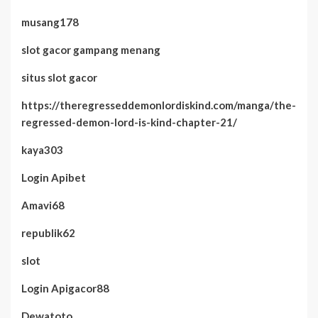
musang178
slot gacor gampang menang
situs slot gacor
https://theregresseddemonlordiskind.com/manga/the-
regressed-demon-lord-is-kind-chapter-21/
kaya303
Login Apibet
Amavi68
republik62
slot
Login Apigacor88
Dewatoto