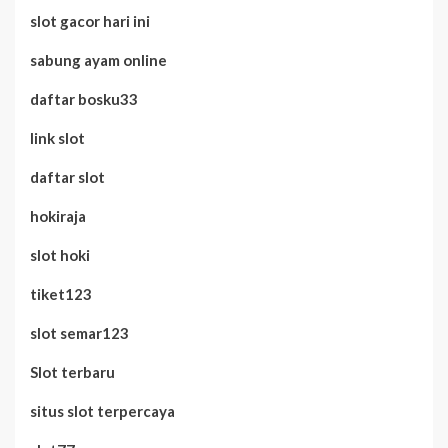
slot gacor hari ini
sabung ayam online
daftar bosku33
link slot
daftar slot
hokiraja
slot hoki
tiket123
slot semar123
Slot terbaru
situs slot terpercaya