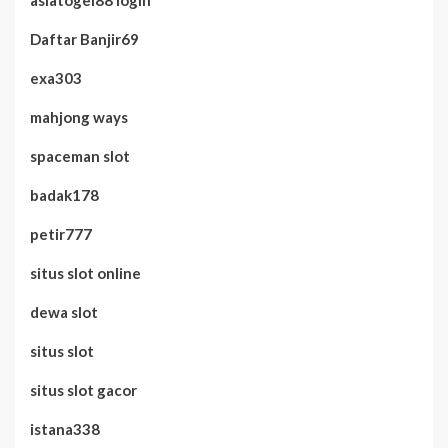
asiatogel88 login
Daftar Banjir69
exa303
mahjong ways
spaceman slot
badak178
petir777
situs slot online
dewa slot
situs slot
situs slot gacor
istana338