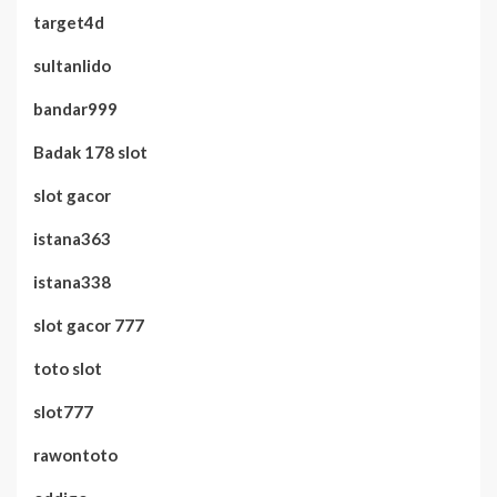
target4d
sultanlido
bandar999
Badak 178 slot
slot gacor
istana363
istana338
slot gacor 777
toto slot
slot777
rawontoto