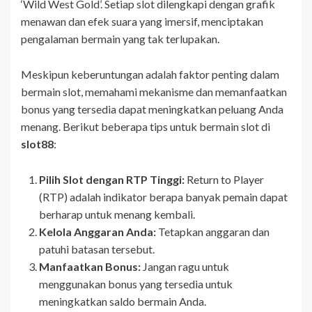
‘Wild West Gold’. Setiap slot dilengkapi dengan grafik
menawan dan efek suara yang imersif, menciptakan
pengalaman bermain yang tak terlupakan.
Meskipun keberuntungan adalah faktor penting dalam
bermain slot, memahami mekanisme dan memanfaatkan
bonus yang tersedia dapat meningkatkan peluang Anda
menang. Berikut beberapa tips untuk bermain slot di
slot88
:
Pilih Slot dengan RTP Tinggi:
Return to Player
(RTP) adalah indikator berapa banyak pemain dapat
berharap untuk menang kembali.
Kelola Anggaran Anda:
Tetapkan anggaran dan
patuhi batasan tersebut.
Manfaatkan Bonus:
Jangan ragu untuk
menggunakan bonus yang tersedia untuk
meningkatkan saldo bermain Anda.