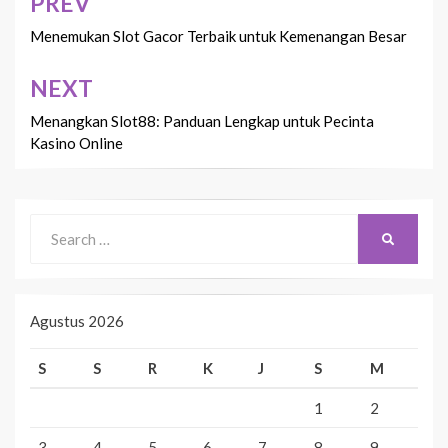
PREV
Navigasi
pos
Menemukan Slot Gacor Terbaik untuk Kemenangan Besar
NEXT
Menangkan Slot88: Panduan Lengkap untuk Pecinta
Kasino Online
Search
SEARCH
for:
Agustus 2026
S
S
R
K
J
S
M
1
2
3
4
5
6
7
8
9