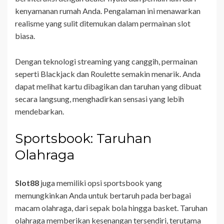
kenyamanan rumah Anda. Pengalaman ini menawarkan
realisme yang sulit ditemukan dalam permainan slot
biasa.
Dengan teknologi streaming yang canggih, permainan
seperti Blackjack dan Roulette semakin menarik. Anda
dapat melihat kartu dibagikan dan taruhan yang dibuat
secara langsung, menghadirkan sensasi yang lebih
mendebarkan.
Sportsbook: Taruhan
Olahraga
Slot88
juga memiliki opsi sportsbook yang
memungkinkan Anda untuk bertaruh pada berbagai
macam olahraga, dari sepak bola hingga basket. Taruhan
olahraga memberikan kesenangan tersendiri, terutama