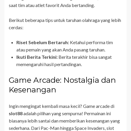
saat tim atau atlet favorit Anda bertanding.
Berikut beberapa tips untuk taruhan olahraga yang lebih
cerdas:
Riset Sebelum Bertaruh:
Ketahui performa tim
atau pemain yang akan Anda pasang taruhan.
Ikuti Berita Terkini:
Berita terakhir bisa sangat
memengaruhi hasil pertandingan.
Game Arcade: Nostalgia dan
Kesenangan
Ingin mengingat kembali masa kecil? Game arcade di
slot88
adalah pilihan yang sempurna! Permainan ini
biasanya lebih santai dan memberikan kesenangan yang
sederhana. Dari Pac-Man hingga Space Invaders, slot