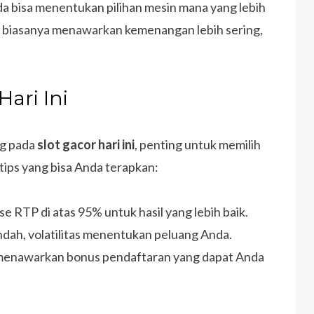
nda bisa menentukan pilihan mesin mana yang lebih
i biasanya menawarkan kemenangan lebih sering,
Hari Ini
g pada
slot gacor hari ini
, penting untuk memilih
tips yang bisa Anda terapkan:
e RTP di atas 95% untuk hasil yang lebih baik.
endah, volatilitas menentukan peluang Anda.
 menawarkan bonus pendaftaran yang dapat Anda