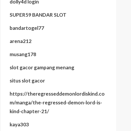
dolly4d login
SUPER59 BANDAR SLOT
bandartogel77
arena212
musang178
slot gacor gampang menang
situs slot gacor
https://theregresseddemonlordiskind.co
m/manga/the-regressed-demon-lord-is-
kind-chapter-21/
kaya303