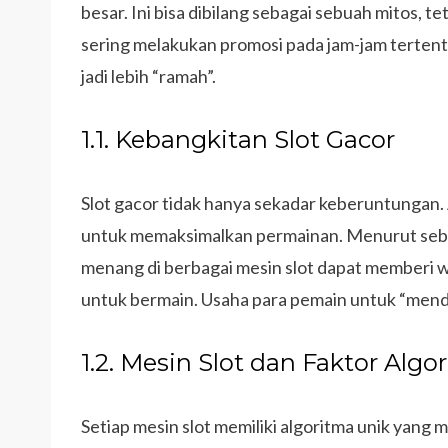
besar. Ini bisa dibilang sebagai sebuah mitos, te
sering melakukan promosi pada jam-jam tertent
jadi lebih “ramah”.
1.1. Kebangkitan Slot Gacor
Slot gacor tidak hanya sekadar keberuntungan. 
untuk memaksimalkan permainan. Menurut seb
menang di berbagai mesin slot dapat memberi 
untuk bermain. Usaha para pemain untuk “menda
1.2. Mesin Slot dan Faktor Algo
Setiap mesin slot memiliki algoritma unik yang