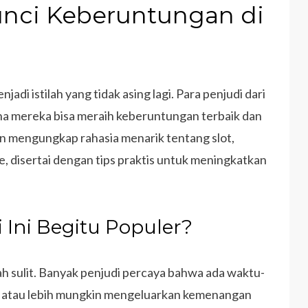
Kunci Keberuntungan di
njadi istilah yang tidak asing lagi. Para penjudi dari
na mereka bisa meraih keberuntungan terbaik dan
n mengungkap rahasia menarik tentang slot,
de, disertai dengan tips praktis untuk meningkatkan
 Ini Begitu Populer?
ah sulit. Banyak penjudi percaya bahwa ada waktu-
r” atau lebih mungkin mengeluarkan kemenangan