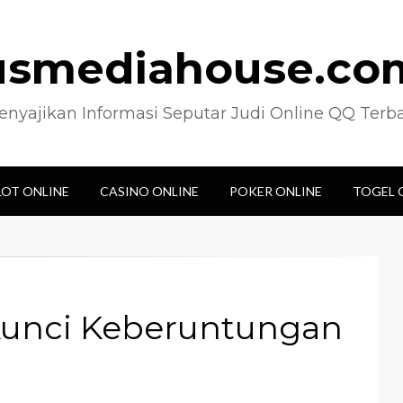
usmediahouse.co
nyajikan Informasi Seputar Judi Online QQ Terb
LOT ONLINE
CASINO ONLINE
POKER ONLINE
TOGEL 
: Kunci Keberuntungan