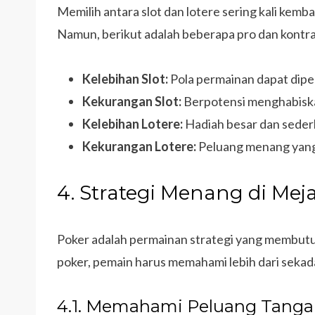
Memilih antara slot dan lotere sering kali kemb
Namun, berikut adalah beberapa pro dan kontr
Kelebihan Slot:
Pola permainan dapat dipela
Kekurangan Slot:
Berpotensi menghabiska
Kelebihan Lotere:
Hadiah besar dan seder
Kekurangan Lotere:
Peluang menang yang
4. Strategi Menang di Mej
Poker adalah permainan strategi yang membutuh
poker, pemain harus memahami lebih dari sekad
4.1. Memahami Peluang Tang