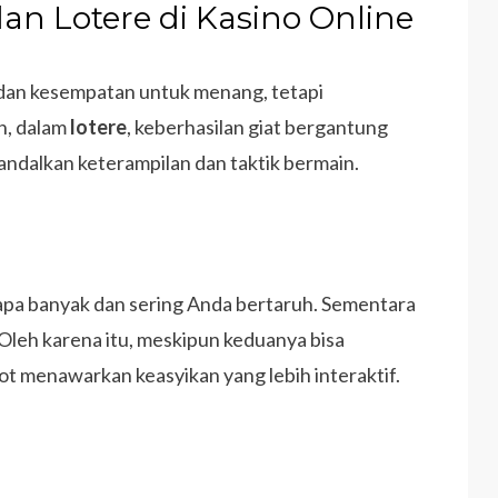
dan Lotere di Kasino Online
dan kesempatan untuk menang, tetapi
h, dalam
lotere
, keberhasilan giat bergantung
ndalkan keterampilan dan taktik bermain.
apa banyak dan sering Anda bertaruh. Sementara
 Oleh karena itu, meskipun keduanya bisa
t menawarkan keasyikan yang lebih interaktif.