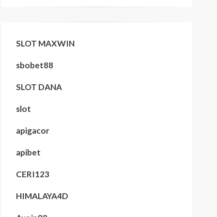
SLOT MAXWIN
sbobet88
SLOT DANA
slot
apigacor
apibet
CERI123
HIMALAYA4D