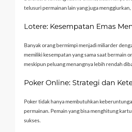
telusuri permainan lain yang juga menggiurkan, s
Lotere: Kesempatan Emas Menj
Banyak orang bermimpi menjadi miliarder denga
memiliki kesempatan yang sama saat bermain onl
meskipun peluang menangnya lebih rendah diba
Poker Online: Strategi dan Ket
Poker tidak hanya membutuhkan keberuntungan
permainan. Pemain yang bisa menghitung kartu
sukses.