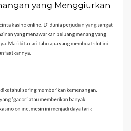
enangan yang Menggiurkan
ecinta kasino online. Di dunia perjudian yang sangat
rmainan yang menawarkan peluang menang yang
a. Mari kita cari tahu apa yang membuat slot ini
anfaatkannya.
g diketahui sering memberikan kemenangan.
 yang ‘gacor’ atau memberikan banyak
sino online, mesin ini menjadi daya tarik