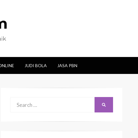
m
aik
ONLINE
JUDI BOLA
JASA PBN
Search
SEARCH
for: