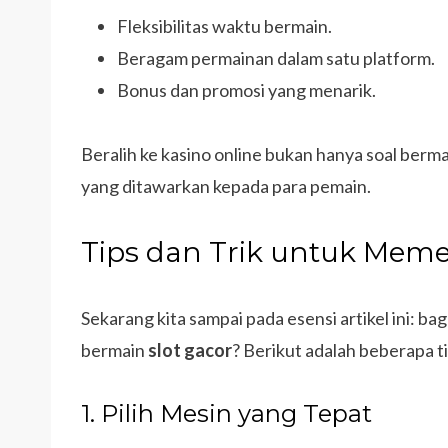
Fleksibilitas waktu bermain.
Beragam permainan dalam satu platform.
Bonus dan promosi yang menarik.
Beralih ke kasino online bukan hanya soal ber
yang ditawarkan kepada para pemain.
Tips dan Trik untuk Mem
Sekarang kita sampai pada esensi artikel ini:
bermain
slot gacor
? Berikut adalah beberapa ti
1. Pilih Mesin yang Tepat