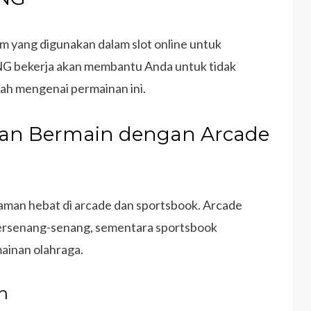
 yang digunakan dalam slot online untuk
G bekerja akan membantu Anda untuk tidak
lah mengenai permainan ini.
n Bermain dengan Arcade
laman hebat di arcade dan sportsbook. Arcade
rsenang-senang, sementara sportsbook
ainan olahraga.
n