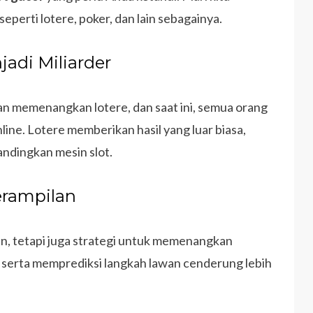
eperti lotere, poker, dan lain sebagainya.
adi Miliarder
n memenangkan lotere, dan saat ini, semua orang
ine. Lotere memberikan hasil yang luar biasa,
ndingkan mesin slot.
erampilan
, tetapi juga strategi untuk memenangkan
 serta memprediksi langkah lawan cenderung lebih