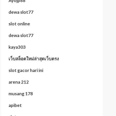
Ayojp88
dewa slot77
slot online
dewa slot77
kaya303
เว็บสล็อตใหม่ล่าสุดเว็บตรง
slot gacor hari ini
arena 212
musang 178
apibet