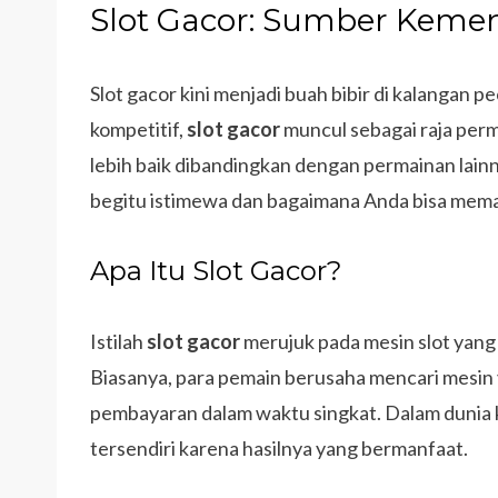
Slot Gacor: Sumber Kem
Slot gacor kini menjadi buah bibir di kalangan p
kompetitif,
slot gacor
muncul sebagai raja pe
lebih baik dibandingkan dengan permainan lainny
begitu istimewa dan bagaimana Anda bisa mem
Apa Itu Slot Gacor?
Istilah
slot gacor
merujuk pada mesin slot yan
Biasanya, para pemain berusaha mencari mesin
pembayaran dalam waktu singkat. Dalam dunia ka
tersendiri karena hasilnya yang bermanfaat.