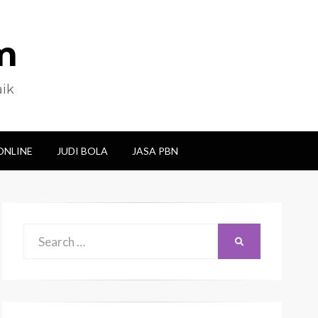
m
aik
ONLINE
JUDI BOLA
JASA PBN
Search
SEARCH
for: