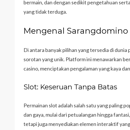
bermain, dan dengan sedikit pengetahuan ser
yang tidak terduga.
Mengenal Sarangdomino 
Di antara banyak pilihan yang tersedia di dunia 
sorotan yang unik. Platform ini menawarkan berb
casino, menciptakan pengalaman yang kaya da
Slot: Keseruan Tanpa Batas
Permainan slot adalah salah satu yang paling po
dan gaya, mulai dari petualangan hingga fantas
tetapi juga menyediakan elemen interaktif yan