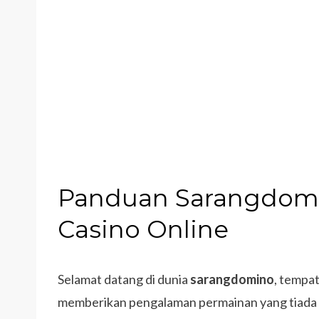
Panduan Sarangdomi
Casino Online
Selamat datang di dunia
sarangdomino
, tempa
memberikan pengalaman permainan yang tiada ta