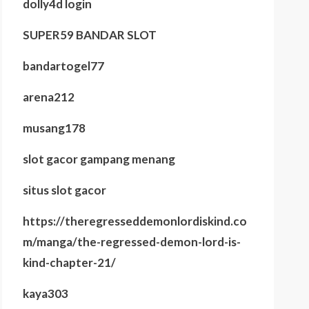
dolly4d login
SUPER59 BANDAR SLOT
bandartogel77
arena212
musang178
slot gacor gampang menang
situs slot gacor
https://theregresseddemonlordiskind.co
m/manga/the-regressed-demon-lord-is-
kind-chapter-21/
kaya303