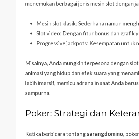
menemukan berbagai jenis mesin slot dengan 
Mesin slot klasik: Sederhana namun mengh
Slot video: Dengan fitur bonus dan grafik
Progressive jackpots: Kesempatan untuk
Misalnya, Anda mungkin terpesona dengan slot
animasi yang hidup dan efek suara yang menam
lebih imersif, memicu adrenalin saat Anda be
sempurna.
Poker: Strategi dan Keter
Ketika berbicara tentang
sarangdomino
, poke