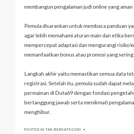
membangun pengalaman judi online yang aman 
Pemula disarankan untuk membaca panduan yang
agar lebih memahami aturan main dan etika be
mempercepat adaptasi dan mengurangi risiko kes
memanfaatkan bonus atau promosi yang sering 
Langkah akhir yaitu memastikan semua data tel
registrasi. Setelah itu, pemula sudah dapat mela
permainan di Duta69 dengan fondasi pengetah
bertanggung jawab serta menikmati pengalaman
menghibur.
POSTED IN
TAK BERKATEGORI