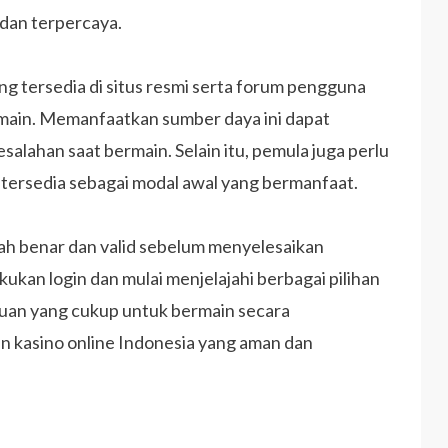
dan terpercaya.
 tersedia di situs resmi serta forum pengguna
rmain. Memanfaatkan sumber daya ini dapat
alahan saat bermain. Selain itu, pemula juga perlu
tersedia sebagai modal awal yang bermanfaat.
ah benar dan valid sebelum menyelesaikan
kukan login dan mulai menjelajahi berbagai pilihan
uan yang cukup untuk bermain secara
 kasino online Indonesia yang aman dan