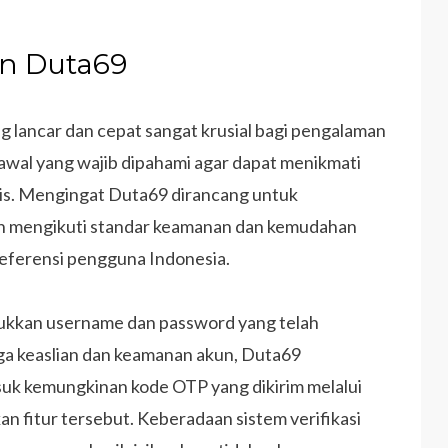
n Duta69
g lancar dan cepat sangat krusial bagi pengalaman
awal yang wajib dipahami agar dapat menikmati
nis. Mengingat Duta69 dirancang untuk
n mengikuti standar keamanan dan kemudahan
eferensi pengguna Indonesia.
sukkan username dan password yang telah
ga keaslian dan keamanan akun, Duta69
suk kemungkinan kode OTP yang dikirim melalui
n fitur tersebut. Keberadaan sistem verifikasi