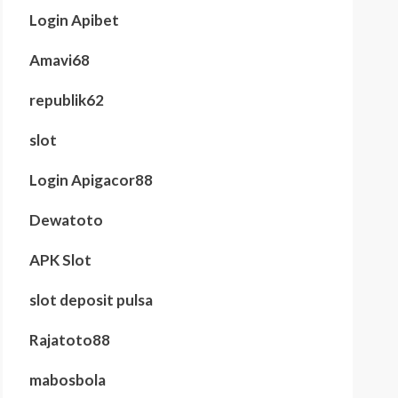
Login Apibet
Amavi68
republik62
slot
Login Apigacor88
Dewatoto
APK Slot
slot deposit pulsa
Rajatoto88
mabosbola