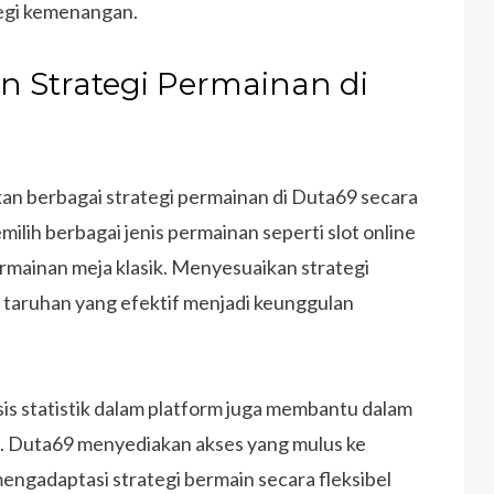
tegi kemenangan.
 Strategi Permainan di
an berbagai strategi permainan di Duta69 secara
milih berbagai jenis permainan seperti slot online
rmainan meja klasik. Menyesuaikan strategi
 taruhan yang efektif menjadi keunggulan
sis statistik dalam platform juga membantu dalam
i. Duta69 menyediakan akses yang mulus ke
engadaptasi strategi bermain secara fleksibel