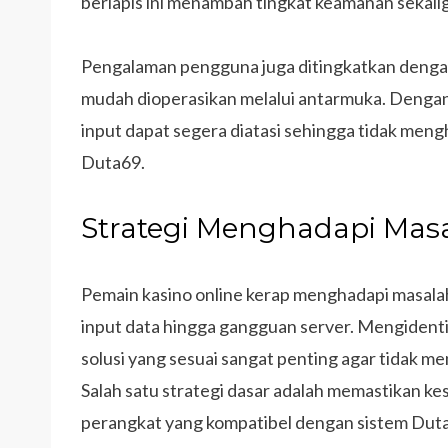
berlapis ini menambah tingkat keamanan sekalig
Pengalaman pengguna juga ditingkatkan dengan
mudah dioperasikan melalui antarmuka. Dengan 
input dapat segera diatasi sehingga tidak meng
Duta69.
Strategi Menghadapi Masa
Pemain kasino online kerap menghadapi masalah 
input data hingga gangguan server. Mengidenti
solusi yang sesuai sangat penting agar tidak me
Salah satu strategi dasar adalah memastikan k
perangkat yang kompatibel dengan sistem Dut