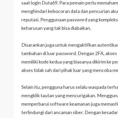
saat login Duta69. Para pemain perlu memahami
menghindari kebocoran data dan pencurian aku
reputasi. Penggunaan password yang kompleks 
keharusan yang tak bisa diabaikan.
Disarankan juga untuk mengaktifkan autentika
tambahan di luar password. Dengan 2FA, akses k
memiliki kode kedua yang biasanya dikirim ke pe
akses tidak sah dari pihak luar yang mencoba m
Selain itu, pengguna harus selalu waspada ter
mengklik tautan yang mencurigakan. Mengguna
memperbarui software keamanan juga memastik
terlindungi dari ancaman siber. Dengan kesadar