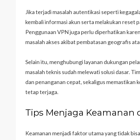
Jika terjadi masalah autentikasi seperti kegaga
kembali informasi akun serta melakukan reset p
Penggunaan VPN juga perlu diperhatikan kar
masalah akses akibat pembatasan geografis ata
Selain itu, menghubungi layanan dukungan pel
masalah teknis sudah melewati solusi dasar. T
dan penanganan cepat, sekaligus memastikan k
tetap terjaga.
Tips Menjaga Keamanan da
Keamanan menjadi faktor utama yang tidak bisa 