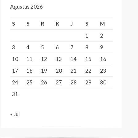
Agustus 2026
S
S
R
K
J
S
M
1
2
3
4
5
6
7
8
9
10
11
12
13
14
15
16
17
18
19
20
21
22
23
24
25
26
27
28
29
30
31
« Jul