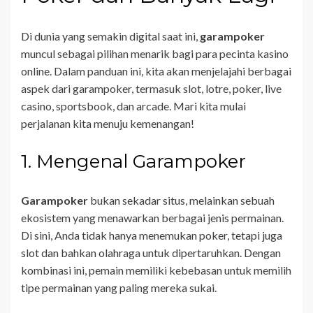
Di dunia yang semakin digital saat ini,
garampoker
muncul sebagai pilihan menarik bagi para pecinta kasino
online. Dalam panduan ini, kita akan menjelajahi berbagai
aspek dari garampoker, termasuk slot, lotre, poker, live
casino, sportsbook, dan arcade. Mari kita mulai
perjalanan kita menuju kemenangan!
1. Mengenal Garampoker
Garampoker
bukan sekadar situs, melainkan sebuah
ekosistem yang menawarkan berbagai jenis permainan.
Di sini, Anda tidak hanya menemukan poker, tetapi juga
slot dan bahkan olahraga untuk dipertaruhkan. Dengan
kombinasi ini, pemain memiliki kebebasan untuk memilih
tipe permainan yang paling mereka sukai.