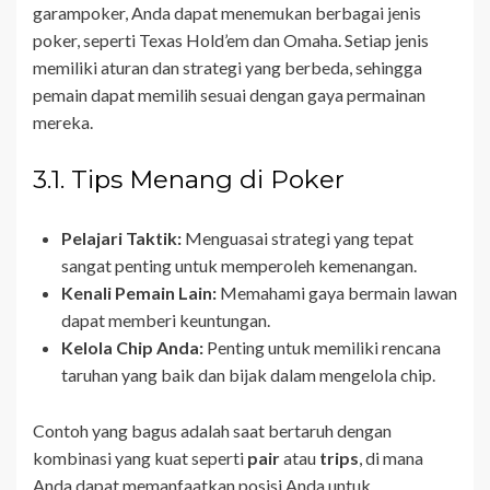
garampoker, Anda dapat menemukan berbagai jenis
poker, seperti Texas Hold’em dan Omaha. Setiap jenis
memiliki aturan dan strategi yang berbeda, sehingga
pemain dapat memilih sesuai dengan gaya permainan
mereka.
3.1. Tips Menang di Poker
Pelajari Taktik:
Menguasai strategi yang tepat
sangat penting untuk memperoleh kemenangan.
Kenali Pemain Lain:
Memahami gaya bermain lawan
dapat memberi keuntungan.
Kelola Chip Anda:
Penting untuk memiliki rencana
taruhan yang baik dan bijak dalam mengelola chip.
Contoh yang bagus adalah saat bertaruh dengan
kombinasi yang kuat seperti
pair
atau
trips
, di mana
Anda dapat memanfaatkan posisi Anda untuk