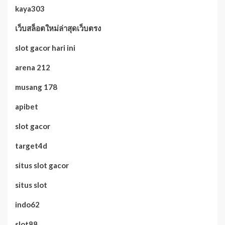
kaya303
เว็บสล็อตใหม่ล่าสุดเว็บตรง
slot gacor hari ini
arena 212
musang 178
apibet
slot gacor
target4d
situs slot gacor
situs slot
indo62
slot88