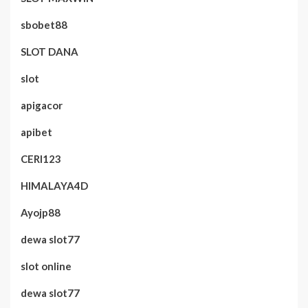
sbobet88
SLOT DANA
slot
apigacor
apibet
CERI123
HIMALAYA4D
Ayojp88
dewa slot77
slot online
dewa slot77