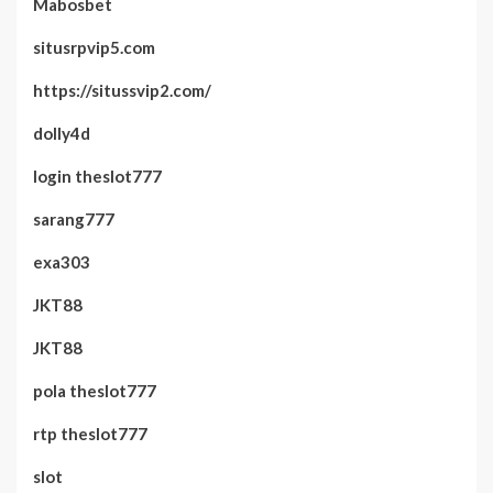
Mabosbet
situsrpvip5.com
https://situssvip2.com/
dolly4d
login theslot777
sarang777
exa303
JKT88
JKT88
pola theslot777
rtp theslot777
slot