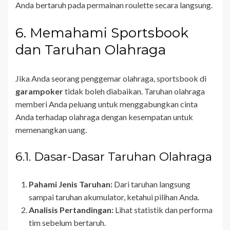
Anda bertaruh pada permainan roulette secara langsung.
6. Memahami Sportsbook
dan Taruhan Olahraga
Jika Anda seorang penggemar olahraga, sportsbook di
garampoker
tidak boleh diabaikan. Taruhan olahraga
memberi Anda peluang untuk menggabungkan cinta
Anda terhadap olahraga dengan kesempatan untuk
memenangkan uang.
6.1. Dasar-Dasar Taruhan Olahraga
Pahami Jenis Taruhan:
Dari taruhan langsung
sampai taruhan akumulator, ketahui pilihan Anda.
Analisis Pertandingan:
Lihat statistik dan performa
tim sebelum bertaruh.