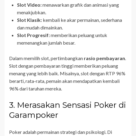
Slot Video:
menawarkan grafik dan animasi yang
menakjubkan.
Slot Klasik:
kembali ke akar permainan, sederhana
dan mudah dimainkan.
Slot Progresif:
memberikan peluang untuk
memenangkan jumlah besar.
Dalam memilih slot, pertimbangkan
rasio pembayaran
.
Slot dengan pembayaran tinggi memberikan peluang
menang yang lebih baik. Misalnya, slot dengan RTP 96%
berarti, rata-rata, pemain akan mendapatkan kembali
96% dari taruhan mereka.
3. Merasakan Sensasi Poker di
Garampoker
Poker adalah permainan strategi dan psikologi. Di