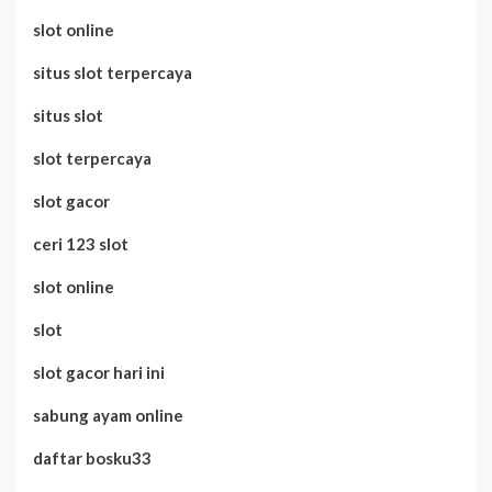
slot online
situs slot terpercaya
situs slot
slot terpercaya
slot gacor
ceri 123 slot
slot online
slot
slot gacor hari ini
sabung ayam online
daftar bosku33