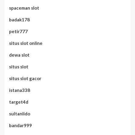
spaceman slot
badak178
petir777
situs slot online
dewa slot
situs slot
situs slot gacor
istana338
target4d
sultanlido
bandar999