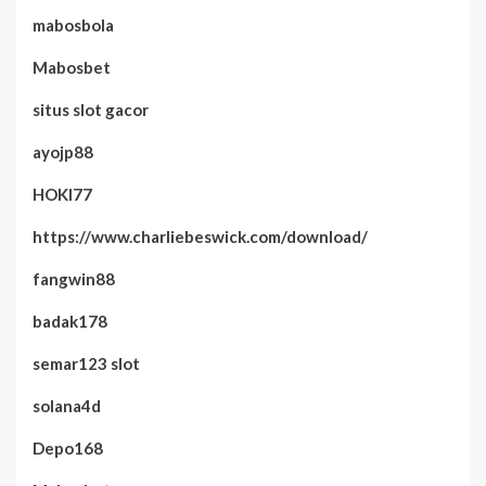
mabosbola
Mabosbet
situs slot gacor
ayojp88
HOKI77
https://www.charliebeswick.com/download/
fangwin88
badak178
semar123 slot
solana4d
Depo168