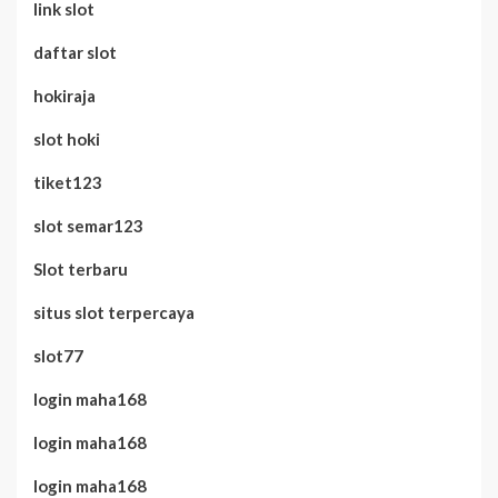
link slot
daftar slot
hokiraja
slot hoki
tiket123
slot semar123
Slot terbaru
situs slot terpercaya
slot77
login maha168
login maha168
login maha168