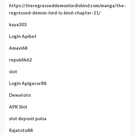
https://theregresseddemonlordiskind.com/manga/the-
regressed-demon-lord-is-kind-chapter-21/
kaya303
Login Apibet
Amavi68
republik62
slot
Login Apigacor88
Dewatoto
APK Slot
slot deposit pulsa
Rajatoto88