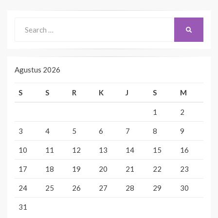
Search
SEARCH
for:
Agustus 2026
S
S
R
K
J
S
M
1
2
3
4
5
6
7
8
9
10
11
12
13
14
15
16
17
18
19
20
21
22
23
24
25
26
27
28
29
30
31