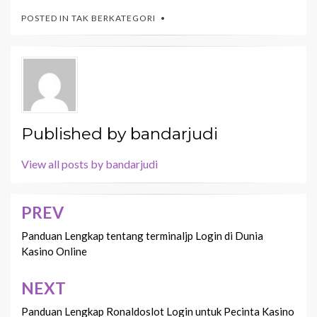
POSTED IN
TAK BERKATEGORI
Published by
bandarjudi
View all posts by bandarjudi
PREV
Navigasi
pos
Panduan Lengkap tentang terminaljp Login di Dunia
Kasino Online
NEXT
Panduan Lengkap Ronaldoslot Login untuk Pecinta Kasino