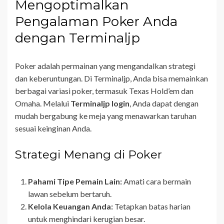
Mengoptimalkan
Pengalaman Poker Anda
dengan Terminaljp
Poker adalah permainan yang mengandalkan strategi
dan keberuntungan. Di Terminaljp, Anda bisa memainkan
berbagai variasi poker, termasuk Texas Hold’em dan
Omaha. Melalui
Terminaljp login
, Anda dapat dengan
mudah bergabung ke meja yang menawarkan taruhan
sesuai keinginan Anda.
Strategi Menang di Poker
Pahami Tipe Pemain Lain:
Amati cara bermain
lawan sebelum bertaruh.
Kelola Keuangan Anda:
Tetapkan batas harian
untuk menghindari kerugian besar.