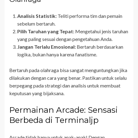
Analisis Statistik:
Teliti performa tim dan pemain
sebelum bertaruh.
Pilih Taruhan yang Tepat:
Mengetahui jenis taruhan
yang paling sesuai dengan pengetahuan Anda.
Jangan Terlalu Emosional:
Bertaruh berdasarkan
logika, bukan hanya karena fanatisme.
Bertaruh pada olahraga bisa sangat menguntungkan jika
dilakukan dengan cara yang benar. Pastikan untuk selalu
berpegang pada strategi dan analisis untuk membuat
keputusan yang bijaksana.
Permainan Arcade: Sensasi
Berbeda di Terminaljp
Arcade tidak hanya untuk anak-anak! Dengan