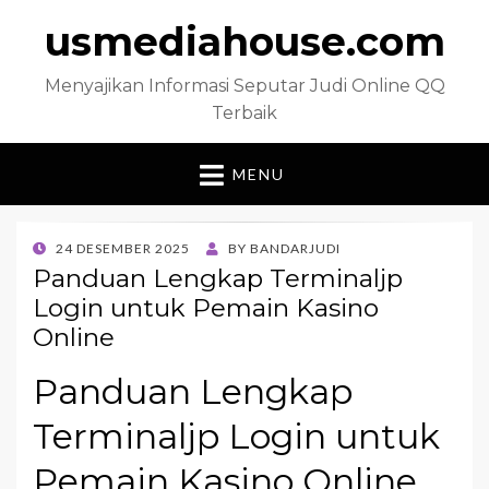
usmediahouse.com
Menyajikan Informasi Seputar Judi Online QQ
Terbaik
MENU
POSTED
24 DESEMBER 2025
BY
BANDARJUDI
ON
Panduan Lengkap Terminaljp
Login untuk Pemain Kasino
Online
Panduan Lengkap
Terminaljp Login untuk
Pemain Kasino Online