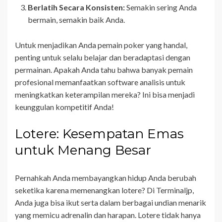
Berlatih Secara Konsisten:
Semakin sering Anda
bermain, semakin baik Anda.
Untuk menjadikan Anda pemain poker yang handal,
penting untuk selalu belajar dan beradaptasi dengan
permainan. Apakah Anda tahu bahwa banyak pemain
profesional memanfaatkan software analisis untuk
meningkatkan keterampilan mereka? Ini bisa menjadi
keunggulan kompetitif Anda!
Lotere: Kesempatan Emas
untuk Menang Besar
Pernahkah Anda membayangkan hidup Anda berubah
seketika karena memenangkan lotere? Di Terminaljp,
Anda juga bisa ikut serta dalam berbagai undian menarik
yang memicu adrenalin dan harapan. Lotere tidak hanya