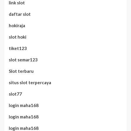
link slot
daftar slot
hokiraja
slot hoki
tiket123
slot semar123
Slot terbaru
situs slot terpercaya
slot77
login maha168
login maha168
login maha168