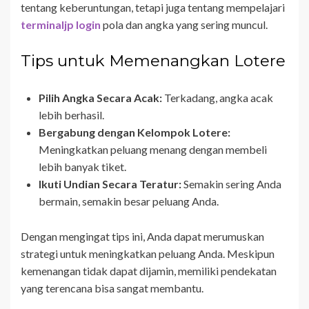
tentang keberuntungan, tetapi juga tentang mempelajari
terminaljp login
pola dan angka yang sering muncul.
Tips untuk Memenangkan Lotere
Pilih Angka Secara Acak:
Terkadang, angka acak
lebih berhasil.
Bergabung dengan Kelompok Lotere:
Meningkatkan peluang menang dengan membeli
lebih banyak tiket.
Ikuti Undian Secara Teratur:
Semakin sering Anda
bermain, semakin besar peluang Anda.
Dengan mengingat tips ini, Anda dapat merumuskan
strategi untuk meningkatkan peluang Anda. Meskipun
kemenangan tidak dapat dijamin, memiliki pendekatan
yang terencana bisa sangat membantu.