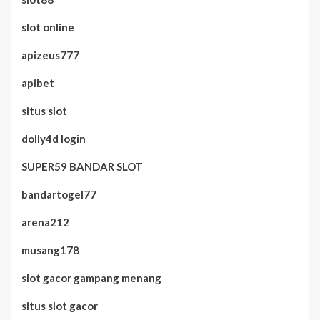
slot online
apizeus777
apibet
situs slot
dolly4d login
SUPER59 BANDAR SLOT
bandartogel77
arena212
musang178
slot gacor gampang menang
situs slot gacor