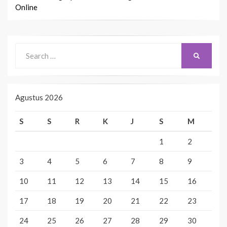
Online
Search
SEARCH
for:
Agustus 2026
S
S
R
K
J
S
M
1
2
3
4
5
6
7
8
9
10
11
12
13
14
15
16
17
18
19
20
21
22
23
24
25
26
27
28
29
30