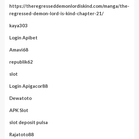
https://theregresseddemonlordiskind.com/manga/the-
regressed-demon-lord-is-kind-chapter-21/
kaya303
Login Apibet
Amavi68
republik62
slot
Login Apigacor88
Dewatoto
APK Slot
slot deposit pulsa
Rajatoto88