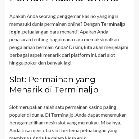
Apakah Anda seorang penggemar kasino yang ingin
memasuki dunia permainan online? Dengan
Terminaljp
login
, petualangan baru menanti! Apakah Anda
penasaran tentang bagaimana cara memaksimalkan
pengalaman bermain Anda? Di sini, kita akan menjelajahi
berbagai aspek menarik dari platform ini, dari slot
hingga poker dan banyak lagi.
Slot: Permainan yang
Menarik di Terminaljp
Slot merupakan salah satu permainan kasino paling
populer di dunia. Di Terminaljp, Anda dapat menemukan
beragam pilihan mesin slot yang memukau. Misalnya,
Anda bisa mencoba slot bertema petualangan yang
membawa Anda ke dalam kisah epik.