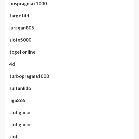
bospragmax1000
target4d
juragan805
slotx5000
togel online
4d
turbopragma1000
sultanlido
liga365
slot gacor
slot gacor
slot