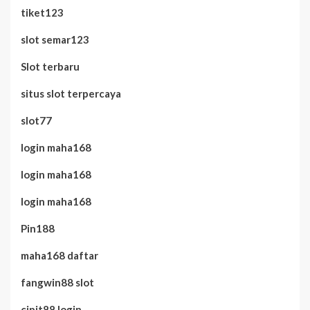
tiket123
slot semar123
Slot terbaru
situs slot terpercaya
slot77
login maha168
login maha168
login maha168
Pin188
maha168 daftar
fangwin88 slot
cipit88 login