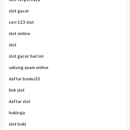
slot gacor
ceri 123 slot
slot online
slot
slot gacor hari ini
sabung ayam online
daftar bosku33
link slot
daftar slot
hokiraja
slot hoki