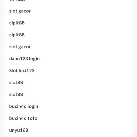
slot gacor
cipit88
cipit88
slot gacor
daun123 login
Slot leci123
slot88
slot88
bucin4d login
bucin4d toto
unyu168