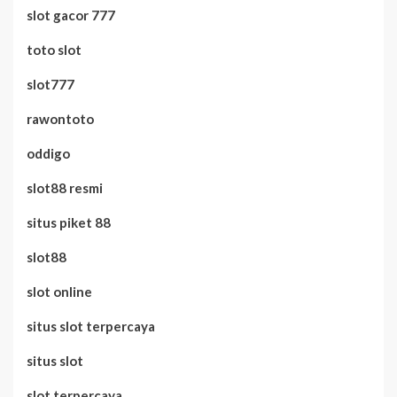
slot gacor 777
toto slot
slot777
rawontoto
oddigo
slot88 resmi
situs piket 88
slot88
slot online
situs slot terpercaya
situs slot
slot terpercaya