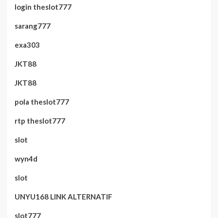
login theslot777
sarang777
exa303
JKT88
JKT88
pola theslot777
rtp theslot777
slot
wyn4d
slot
UNYU168 LINK ALTERNATIF
slot777