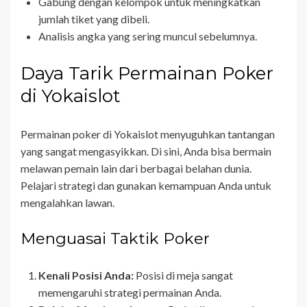
Gabung dengan kelompok untuk meningkatkan
jumlah tiket yang dibeli.
Analisis angka yang sering muncul sebelumnya.
Daya Tarik Permainan Poker
di Yokaislot
Permainan poker di Yokaislot menyuguhkan tantangan
yang sangat mengasyikkan. Di sini, Anda bisa bermain
melawan pemain lain dari berbagai belahan dunia.
Pelajari strategi dan gunakan kemampuan Anda untuk
mengalahkan lawan.
Menguasai Taktik Poker
Kenali Posisi Anda:
Posisi di meja sangat
memengaruhi strategi permainan Anda.