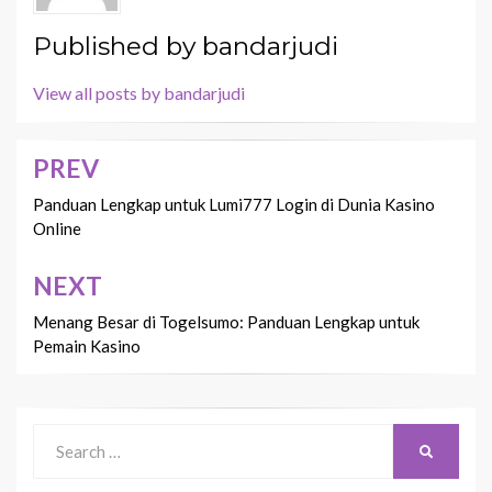
Published by
bandarjudi
View all posts by bandarjudi
PREV
Navigasi
pos
Panduan Lengkap untuk Lumi777 Login di Dunia Kasino
Online
NEXT
Menang Besar di Togelsumo: Panduan Lengkap untuk
Pemain Kasino
Search
SEARCH
for: