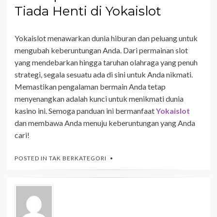
Tiada Henti di Yokaislot
Yokaislot menawarkan dunia hiburan dan peluang untuk
mengubah keberuntungan Anda. Dari permainan slot
yang mendebarkan hingga taruhan olahraga yang penuh
strategi, segala sesuatu ada di sini untuk Anda nikmati.
Memastikan pengalaman bermain Anda tetap
menyenangkan adalah kunci untuk menikmati dunia
kasino ini. Semoga panduan ini bermanfaat
Yokaislot
dan membawa Anda menuju keberuntungan yang Anda
cari!
POSTED IN
TAK BERKATEGORI