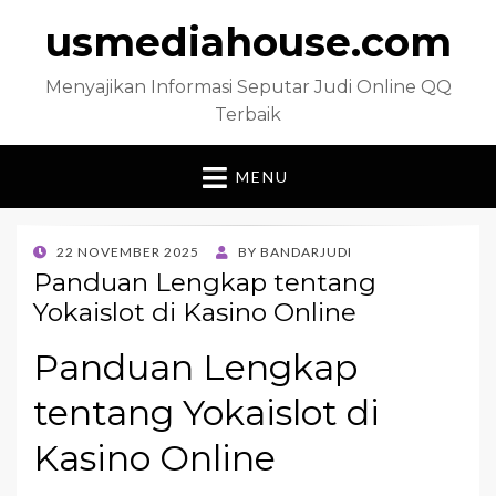
usmediahouse.com
Menyajikan Informasi Seputar Judi Online QQ
Terbaik
MENU
POSTED
22 NOVEMBER 2025
BY
BANDARJUDI
ON
Panduan Lengkap tentang
Yokaislot di Kasino Online
Panduan Lengkap
tentang Yokaislot di
Kasino Online