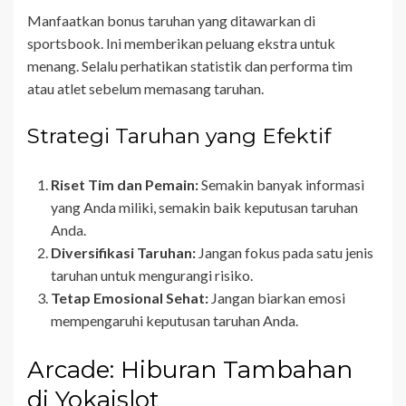
Manfaatkan bonus taruhan yang ditawarkan di
sportsbook. Ini memberikan peluang ekstra untuk
menang. Selalu perhatikan statistik dan performa tim
atau atlet sebelum memasang taruhan.
Strategi Taruhan yang Efektif
Riset Tim dan Pemain:
Semakin banyak informasi
yang Anda miliki, semakin baik keputusan taruhan
Anda.
Diversifikasi Taruhan:
Jangan fokus pada satu jenis
taruhan untuk mengurangi risiko.
Tetap Emosional Sehat:
Jangan biarkan emosi
mempengaruhi keputusan taruhan Anda.
Arcade: Hiburan Tambahan
di Yokaislot