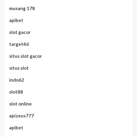
musang 178
apibet
slot gacor
target4d
situs slot gacor
situs slot
indo62
slot88
slot online
apizeus777
apibet