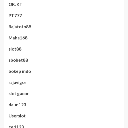
OKJKT
PT777
Rajatoto88
Maha168
slot88
sbobet88
bokep indo
rajavigor
slot gacor
daun123
Userslot
ceri123