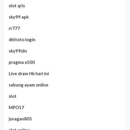
slot qris
sky99 apk
rr777
dbltoto login
sky99idn
pragma x500
Live draw Hk hari ini
sabung ayam online
slot
MPO17
juragan805