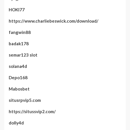
HOKI77
https://www.charliebeswick.com/download/
fangwin88
badak178
semar123 slot
solana4d
Depo168
Mabosbet
situsrpvip5.com
https://situssvip2.com/
dolly4d