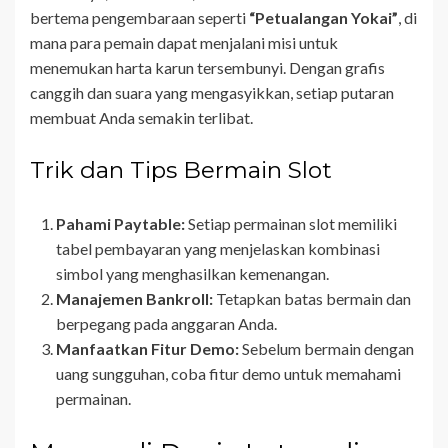
bertema pengembaraan seperti
“Petualangan Yokai”
, di
mana para pemain dapat menjalani misi untuk
menemukan harta karun tersembunyi. Dengan grafis
canggih dan suara yang mengasyikkan, setiap putaran
membuat Anda semakin terlibat.
Trik dan Tips Bermain Slot
Pahami Paytable:
Setiap permainan slot memiliki
tabel pembayaran yang menjelaskan kombinasi
simbol yang menghasilkan kemenangan.
Manajemen Bankroll:
Tetapkan batas bermain dan
berpegang pada anggaran Anda.
Manfaatkan Fitur Demo:
Sebelum bermain dengan
uang sungguhan, coba fitur demo untuk memahami
permainan.