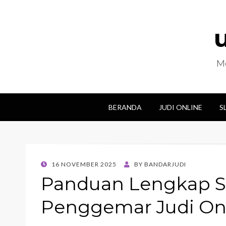
Me
BERANDA
JUDI ONLINE
S
POSTED
16 NOVEMBER 2025
BY
BANDARJUDI
ON
Panduan Lengkap Sl
Penggemar Judi On