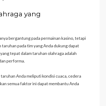
lahraga yang
hanya bergantung pada permainan kasino, tetapi
h taruhan pada tim yang Anda dukung dapat
ang tepat dalam taruhan olahraga adalah
 dan performa.
taruhan Anda meliputi kondisi cuaca, cedera
ikan semua faktor ini dapat membantu Anda