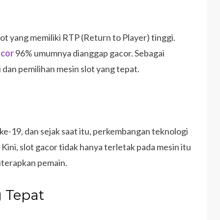
t yang memiliki RTP (Return to Player) tinggi.
acor
96% umumnya dianggap gacor. Sebagai
dan pemilihan mesin slot yang tepat.
 ke-19, dan sejak saat itu, perkembangan teknologi
ni, slot gacor tidak hanya terletak pada mesin itu
 diterapkan pemain.
g Tepat