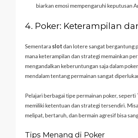
biarkan emosi mempengaruhi keputusan A
4. Poker: Keterampilan dan
Sementara
slot
dan lotere sangat bergantung 
mana keterampilan dan strategi memainkan per
mengandalkan keberuntungan saja dalam poker
mendalam tentang permainan sangat diperluka
Pelajari berbagai tipe permainan poker, sepert
memiliki ketentuan dan strategi tersendiri. Mis
melipat, bertaruh, dan bermain agresif bisa san
Tips Menang di Poker