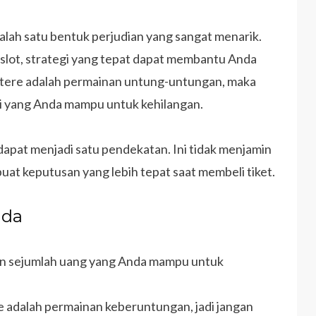
salah satu bentuk perjudian yang sangat menarik.
slot, strategi yang tepat dapat membantu Anda
tere adalah permainan untung-untungan, maka
ri yang Anda mampu untuk kehilangan.
dapat menjadi satu pendekatan. Ini tidak menjamin
t keputusan yang lebih tepat saat membeli tiket.
nda
n sejumlah uang yang Anda mampu untuk
e adalah permainan keberuntungan, jadi jangan