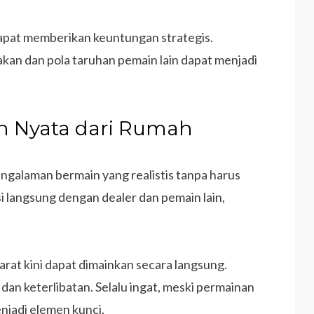
dapat memberikan keuntungan strategis.
an dan pola taruhan pemain lain dapat menjadi
an Nyata dari Rumah
pengalaman bermain yang realistis tanpa harus
 langsung dengan dealer dan pemain lain,
arat kini dapat dimainkan secara langsung.
 dan keterlibatan. Selalu ingat, meski permainan
njadi elemen kunci.