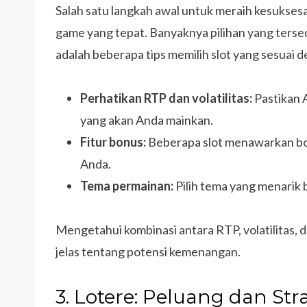
Salah satu langkah awal untuk meraih kesukse
game yang tepat. Banyaknya pilihan yang tersed
adalah beberapa tips memilih slot yang sesuai
Perhatikan RTP dan volatilitas:
Pastikan 
yang akan Anda mainkan.
Fitur bonus:
Beberapa slot menawarkan b
Anda.
Tema permainan:
Pilih tema yang menarik b
Mengetahui kombinasi antara RTP, volatilitas,
jelas tentang potensi kemenangan.
3. Lotere: Peluang dan Str