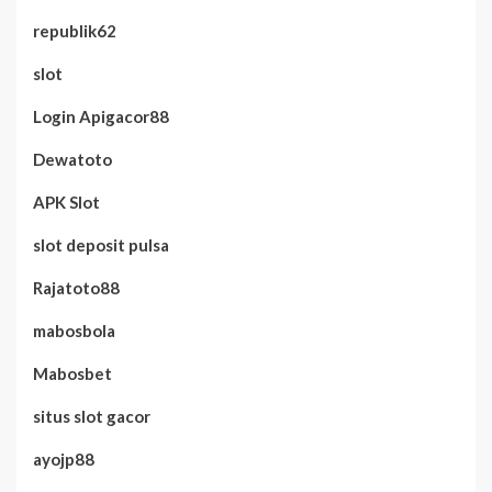
republik62
slot
Login Apigacor88
Dewatoto
APK Slot
slot deposit pulsa
Rajatoto88
mabosbola
Mabosbet
situs slot gacor
ayojp88