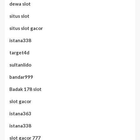
dewa slot
situs slot
situs slot gacor
istana338
target4d
sultanlido
bandar999
Badak 178 slot
slot gacor
istana363
istana338
slot gacor 777