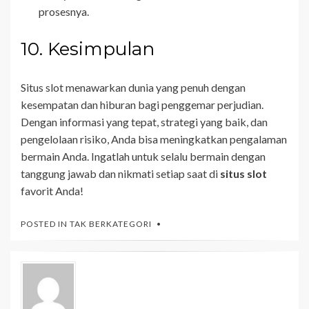
prosesnya.
10. Kesimpulan
Situs slot menawarkan dunia yang penuh dengan
kesempatan dan hiburan bagi penggemar perjudian.
Dengan informasi yang tepat, strategi yang baik, dan
pengelolaan risiko, Anda bisa meningkatkan pengalaman
bermain Anda. Ingatlah untuk selalu bermain dengan
tanggung jawab dan nikmati setiap saat di
situs slot
favorit Anda!
POSTED IN
TAK BERKATEGORI