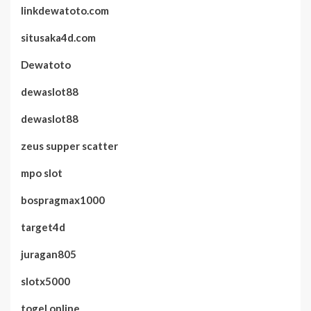
linkdewatoto.com
situsaka4d.com
Dewatoto
dewaslot88
dewaslot88
zeus supper scatter
mpo slot
bospragmax1000
target4d
juragan805
slotx5000
togel online