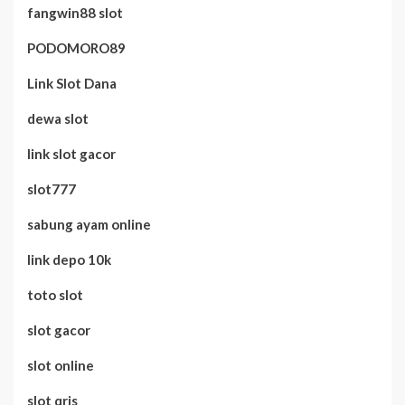
fangwin88 slot
PODOMORO89
Link Slot Dana
dewa slot
link slot gacor
slot777
sabung ayam online
link depo 10k
toto slot
slot gacor
slot online
slot qris