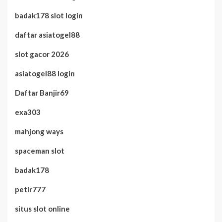
badak178 slot login
daftar asiatogel88
slot gacor 2026
asiatogel88 login
Daftar Banjir69
exa303
mahjong ways
spaceman slot
badak178
petir777
situs slot online