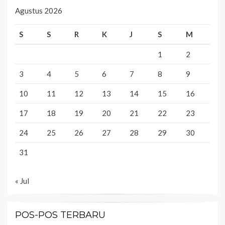
Agustus 2026
S
S
R
K
J
S
M
1
2
3
4
5
6
7
8
9
10
11
12
13
14
15
16
17
18
19
20
21
22
23
24
25
26
27
28
29
30
31
« Jul
POS-POS TERBARU