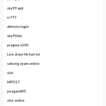
sky99 apk
rr777
dbltoto login
sky99idn
pragma x500
Live draw Hk hari ini
sabung ayam online
slot
MPO17
juragan805
slot online