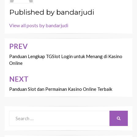
Published by
bandarjudi
View all posts by bandarjudi
PREV
Navigasi
pos
Panduan Lengkap TGSlot Login untuk Menang di Kasino
Online
NEXT
Panduan Slot dan Permainan Kasino Online Terbaik
Search
SEARCH
for: