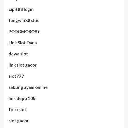
cipit88 login
fangwin88 slot
PODOMORO89
Link Slot Dana
dewa slot
link slot gacor
slot777
sabung ayam online
link depo 10k
toto slot
slot gacor