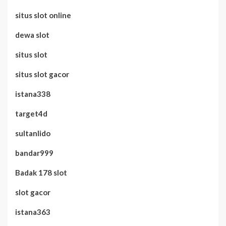
situs slot online
dewa slot
situs slot
situs slot gacor
istana338
target4d
sultanlido
bandar999
Badak 178 slot
slot gacor
istana363