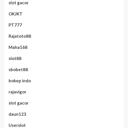
slot gacor
OKJKT
PT777
Rajatoto88
Maha168
slot88
sbobet88
bokep indo
rajavigor
slot gacor
daun123
Userslot