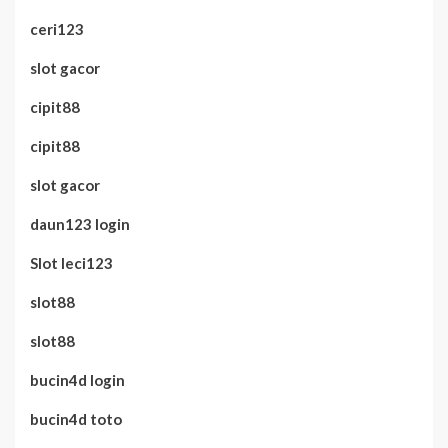
ceri123
slot gacor
cipit88
cipit88
slot gacor
daun123 login
Slot leci123
slot88
slot88
bucin4d login
bucin4d toto