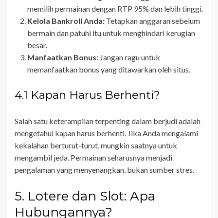
memilih permainan dengan RTP 95% dan lebih tinggi.
Kelola Bankroll Anda:
Tetapkan anggaran sebelum
bermain dan patuhi itu untuk menghindari kerugian
besar.
Manfaatkan Bonus:
Jangan ragu untuk
memanfaatkan bonus yang ditawarkan oleh situs.
4.1 Kapan Harus Berhenti?
Salah satu keterampilan terpenting dalam berjudi adalah
mengetahui kapan harus berhenti. Jika Anda mengalami
kekalahan berturut-turut, mungkin saatnya untuk
mengambil jeda. Permainan seharusnya menjadi
pengalaman yang menyenangkan, bukan sumber stres.
5. Lotere dan Slot: Apa
Hubungannya?