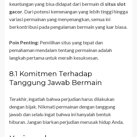
keuntungan yang bisa didapat dari bermain di
situs slot
gacor
. Dari potensi kemenangan yang lebih tinggi hingga
variasi permainan yang menyenangkan, semua ini
berkontribusi pada pengalaman bermain yang luar biasa.
Poin Penting:
Pemilihan situs yang tepat dan
pemahaman mendalam tentang permainan adalah
langkah pertama untuk meraih kesuksesan.
8.1 Komitmen Terhadap
Tanggung Jawab Bermain
Terakhir, ingatlah bahwa perjudian harus dilakukan
dengan bijak. Nikmati permainan dengan tanggung
jawab dan selalu ingat bahwa ini hanyalah bentuk
hiburan. Jangan biarkan perjudian merusak hidup Anda.