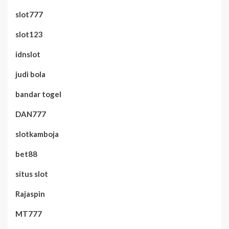
slot777
slot123
idnslot
judi bola
bandar togel
DAN777
slotkamboja
bet88
situs slot
Rajaspin
MT777