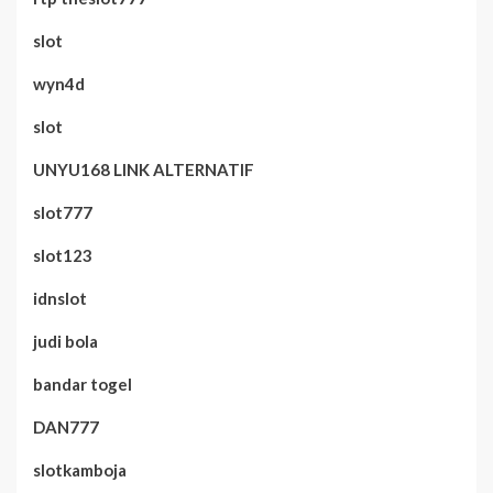
slot
wyn4d
slot
UNYU168 LINK ALTERNATIF
slot777
slot123
idnslot
judi bola
bandar togel
DAN777
slotkamboja