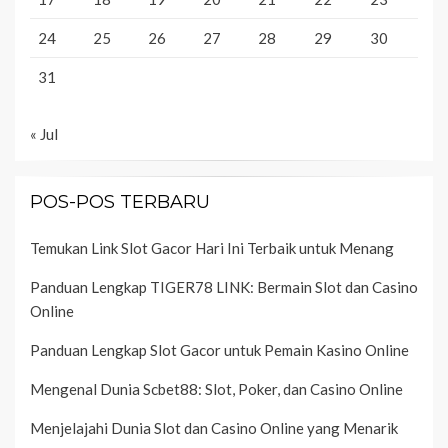
24
25
26
27
28
29
30
31
« Jul
POS-POS TERBARU
Temukan Link Slot Gacor Hari Ini Terbaik untuk Menang
Panduan Lengkap TIGER78 LINK: Bermain Slot dan Casino
Online
Panduan Lengkap Slot Gacor untuk Pemain Kasino Online
Mengenal Dunia Scbet88: Slot, Poker, dan Casino Online
Menjelajahi Dunia Slot dan Casino Online yang Menarik