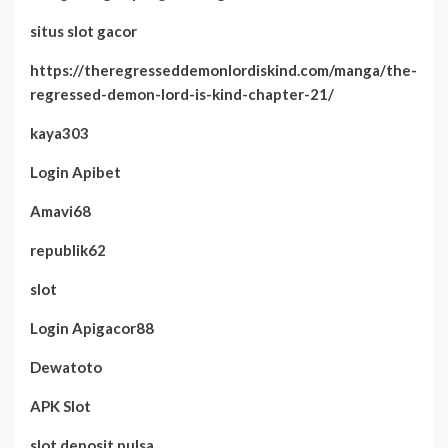
situs slot gacor
https://theregresseddemonlordiskind.com/manga/the-
regressed-demon-lord-is-kind-chapter-21/
kaya303
Login Apibet
Amavi68
republik62
slot
Login Apigacor88
Dewatoto
APK Slot
slot deposit pulsa