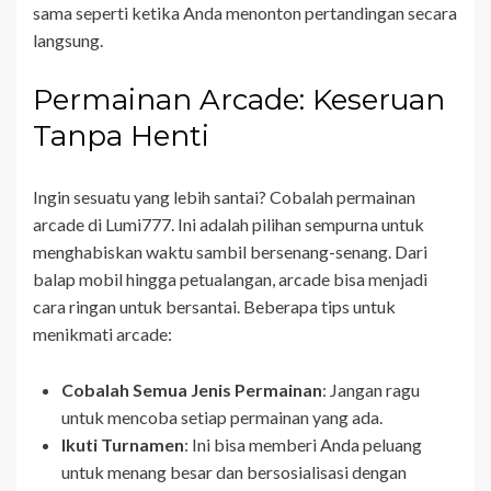
sama seperti ketika Anda menonton pertandingan secara
langsung.
Permainan Arcade: Keseruan
Tanpa Henti
Ingin sesuatu yang lebih santai? Cobalah permainan
arcade di Lumi777. Ini adalah pilihan sempurna untuk
menghabiskan waktu sambil bersenang-senang. Dari
balap mobil hingga petualangan, arcade bisa menjadi
cara ringan untuk bersantai. Beberapa tips untuk
menikmati arcade:
Cobalah Semua Jenis Permainan
: Jangan ragu
untuk mencoba setiap permainan yang ada.
Ikuti Turnamen
: Ini bisa memberi Anda peluang
untuk menang besar dan bersosialisasi dengan