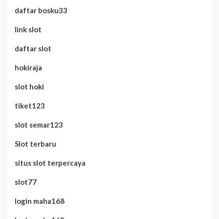
daftar bosku33
link slot
daftar slot
hokiraja
slot hoki
tiket123
slot semar123
Slot terbaru
situs slot terpercaya
slot77
login maha168