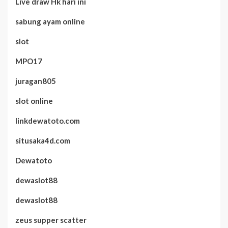
Live draw Hk hari ini
sabung ayam online
slot
MPO17
juragan805
slot online
linkdewatoto.com
situsaka4d.com
Dewatoto
dewaslot88
dewaslot88
zeus supper scatter