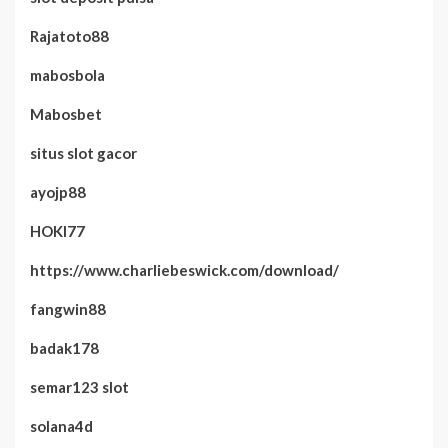
Rajatoto88
mabosbola
Mabosbet
situs slot gacor
ayojp88
HOKI77
https://www.charliebeswick.com/download/
fangwin88
badak178
semar123 slot
solana4d