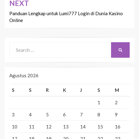
NEXT
Panduan Lengkap untuk Lumi777 Login di Dunia Kasino
Online
Search
SEARCH
for:
Agustus 2026
S
S
R
K
J
S
M
1
2
3
4
5
6
7
8
9
10
11
12
13
14
15
16
17
18
19
20
21
22
23