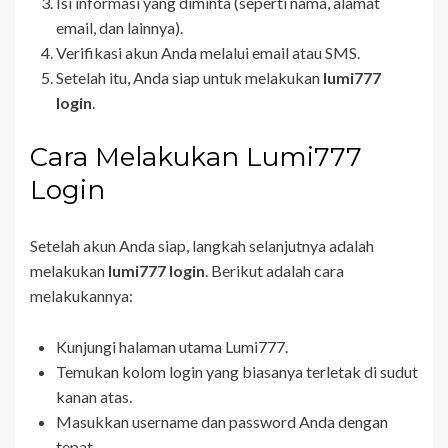
Isi informasi yang diminta (seperti nama, alamat
email, dan lainnya).
Verifikasi akun Anda melalui email atau SMS.
Setelah itu, Anda siap untuk melakukan
lumi777
login
.
Cara Melakukan Lumi777
Login
Setelah akun Anda siap, langkah selanjutnya adalah
melakukan
lumi777 login
. Berikut adalah cara
melakukannya:
Kunjungi halaman utama Lumi777.
Temukan kolom login yang biasanya terletak di sudut
kanan atas.
Masukkan username dan password Anda dengan
tepat.