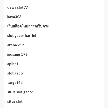
dewa slot77
kaya303
เว็บสล็อตใหม่ล่าสุดเว็บตรง
slot gacor hari ini
arena 212
musang 178
apibet
slot gacor
target4d
situs slot gacor
situs slot