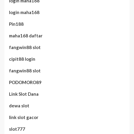
login maha168
login maha168
Pin188
maha168 daftar
fangwin88 slot
cipit88 login
fangwin88 slot
PODOMORO89
Link Slot Dana
dewa slot
link slot gacor
slot777