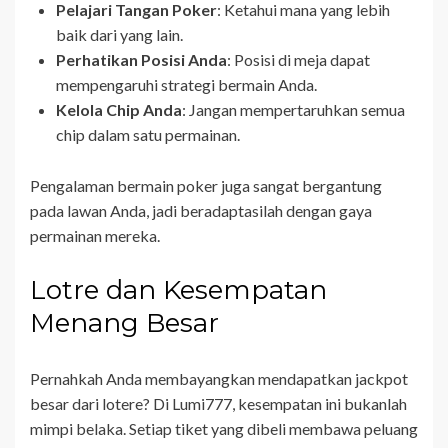
Pelajari Tangan Poker
: Ketahui mana yang lebih
baik dari yang lain.
Perhatikan Posisi Anda
: Posisi di meja dapat
mempengaruhi strategi bermain Anda.
Kelola Chip Anda
: Jangan mempertaruhkan semua
chip dalam satu permainan.
Pengalaman bermain poker juga sangat bergantung
pada lawan Anda, jadi beradaptasilah dengan gaya
permainan mereka.
Lotre dan Kesempatan
Menang Besar
Pernahkah Anda membayangkan mendapatkan jackpot
besar dari lotere? Di Lumi777, kesempatan ini bukanlah
mimpi belaka. Setiap tiket yang dibeli membawa peluang