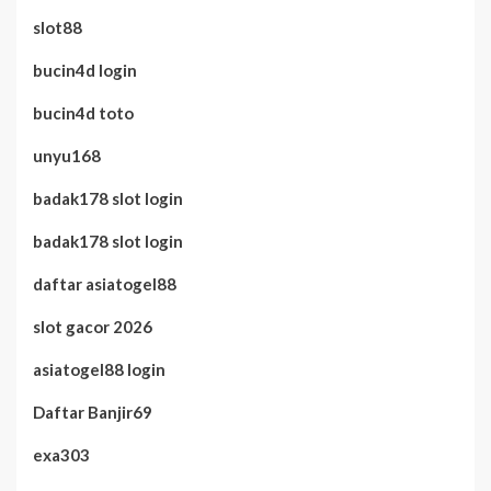
slot88
bucin4d login
bucin4d toto
unyu168
badak178 slot login
badak178 slot login
daftar asiatogel88
slot gacor 2026
asiatogel88 login
Daftar Banjir69
exa303