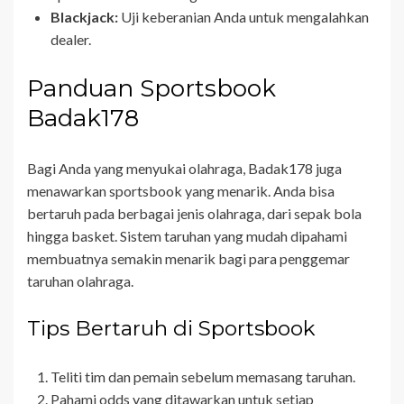
Blackjack:
Uji keberanian Anda untuk mengalahkan
dealer.
Panduan Sportsbook
Badak178
Bagi Anda yang menyukai olahraga, Badak178 juga
menawarkan sportsbook yang menarik. Anda bisa
bertaruh pada berbagai jenis olahraga, dari sepak bola
hingga basket. Sistem taruhan yang mudah dipahami
membuatnya semakin menarik bagi para penggemar
taruhan olahraga.
Tips Bertaruh di Sportsbook
Teliti tim dan pemain sebelum memasang taruhan.
Pahami odds yang ditawarkan untuk setiap