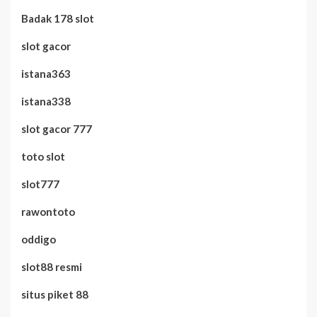
Badak 178 slot
slot gacor
istana363
istana338
slot gacor 777
toto slot
slot777
rawontoto
oddigo
slot88 resmi
situs piket 88