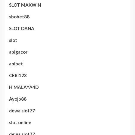
SLOT MAXWIN
sbobet88
SLOT DANA
slot
apigacor
apibet
CERI123
HIMALAYA4D
Ayojp88
dewa slot77
slot online
dewa slot77