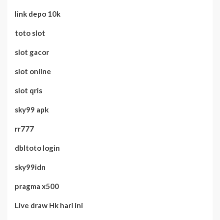
link depo 10k
toto slot
slot gacor
slot online
slot qris
sky99 apk
rr777
dbltoto login
sky99idn
pragma x500
Live draw Hk hari ini