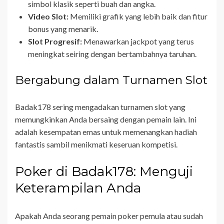
simbol klasik seperti buah dan angka.
Video Slot:
Memiliki grafik yang lebih baik dan fitur
bonus yang menarik.
Slot Progresif:
Menawarkan jackpot yang terus
meningkat seiring dengan bertambahnya taruhan.
Bergabung dalam Turnamen Slot
Badak178 sering mengadakan turnamen slot yang
memungkinkan Anda bersaing dengan pemain lain. Ini
adalah kesempatan emas untuk memenangkan hadiah
fantastis sambil menikmati keseruan kompetisi.
Poker di Badak178: Menguji
Keterampilan Anda
Apakah Anda seorang pemain poker pemula atau sudah