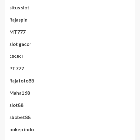
situs slot
Rajaspin
MT777
slot gacor
OKJKT
PT777
Rajatoto88
Maha168
slot88
sbobet88
bokep indo