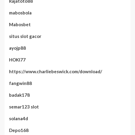
Rajatoto88
mabosbola
Mabosbet
situs slot gacor
ayojp88
HOKI77
https://www.charliebeswick.com/download/
fangwin88
badak178
semar123 slot
solana4d
Depo168