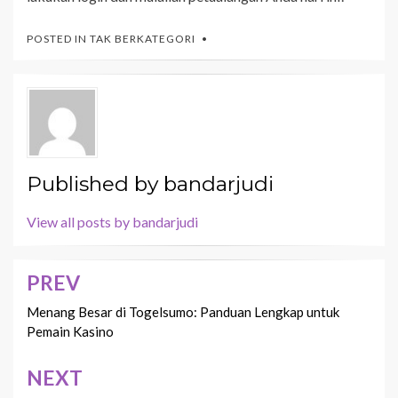
POSTED IN
TAK BERKATEGORI
Published by
bandarjudi
View all posts by bandarjudi
PREV
Navigasi
pos
Menang Besar di Togelsumo: Panduan Lengkap untuk
Pemain Kasino
NEXT