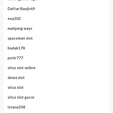
Daftar Banjir69
exa303
mahjong ways
spaceman slot
badak178
petir777
situs slot online
dewa slot
situs slot
situs slot gacor
istana338