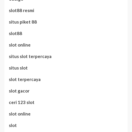
slot88 resmi
situs piket 88
slot88
slot online
situs slot terpercaya
situs slot
slot terpercaya
slot gacor
ceri 123 slot
slot online
slot