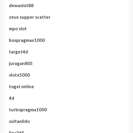
dewaslot88
zeus supper scatter
mpo slot
bospragmax1000
target4d
juragan805
slotx5000
togel online
4d
turbopragma1000
sultanlido
liga365