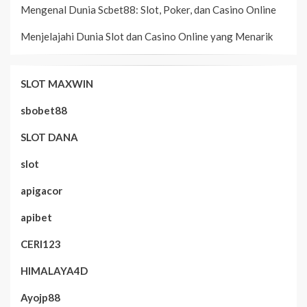
Mengenal Dunia Scbet88: Slot, Poker, dan Casino Online
Menjelajahi Dunia Slot dan Casino Online yang Menarik
SLOT MAXWIN
sbobet88
SLOT DANA
slot
apigacor
apibet
CERI123
HIMALAYA4D
Ayojp88