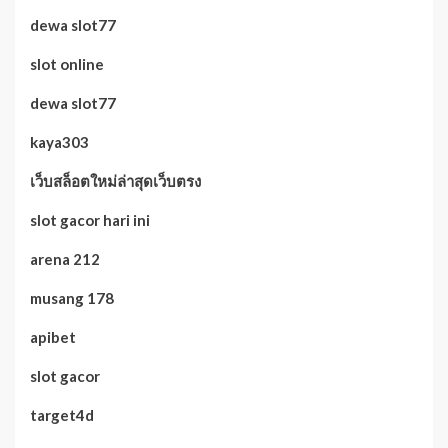
dewa slot77
slot online
dewa slot77
kaya303
เว็บสล็อตใหม่ล่าสุดเว็บตรง
slot gacor hari ini
arena 212
musang 178
apibet
slot gacor
target4d