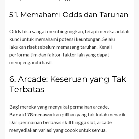
5.1. Memahami Odds dan Taruhan
Odds bisa sangat membingungkan, tetapi mereka adalah
kunci untuk memahami potensi keuntungan. Selalu
lakukan riset sebelum memasang taruhan. Kenali
performa tim dan faktor-faktor lain yang dapat
mempengaruhi hasil.
6. Arcade: Keseruan yang Tak
Terbatas
Bagi mereka yang menyukai permainan arcade,
Badak178
menawarkan pilihan yang tak kalah menarik.
Dari permainan berbasis skill hingga slot, arcade
menyediakan variasi yang cocok untuk semua.