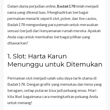
Dalam dunia perjudian online,
Badak178
telah menjadi
nama yang dikenal luas. Menghadirkan berbagai
permainan menarik seperti slot, poker, dan live casino,
Badak178 mengundang para pemain untuk merasakan
sensasi berjudi dari kenyamanan rumah mereka. Apakah
Anda siap untuk membahas berbagai pilihan yang
ditawarkan?
1. Slot: Harta Karun
Menunggu untuk Ditemukan
Permainan slot menjadi salah satu daya tarik utama di
Badak178. Dengan grafik yang memukau dan tema yang
beragam, setiap putaran bisa jadi peluang emas. Mari
kita lihat bagaimana cara meningkatkan peluang Anda
untuk menang!