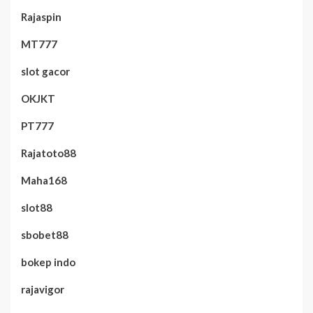
Rajaspin
MT777
slot gacor
OKJKT
PT777
Rajatoto88
Maha168
slot88
sbobet88
bokep indo
rajavigor