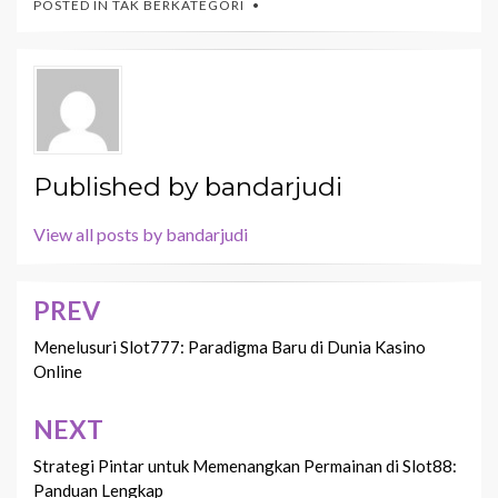
POSTED IN
TAK BERKATEGORI
Published by
bandarjudi
View all posts by bandarjudi
PREV
Navigasi
pos
Menelusuri Slot777: Paradigma Baru di Dunia Kasino
Online
NEXT
Strategi Pintar untuk Memenangkan Permainan di Slot88:
Panduan Lengkap