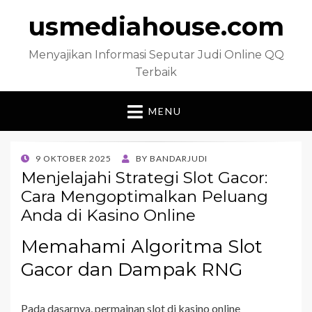
usmediahouse.com
Menyajikan Informasi Seputar Judi Online QQ
Terbaik
MENU
POSTED
9 OKTOBER 2025
BY
BANDARJUDI
ON
Menjelajahi Strategi Slot Gacor:
Cara Mengoptimalkan Peluang
Anda di Kasino Online
Memahami Algoritma Slot
Gacor dan Dampak RNG
Pada dasarnya, permainan slot di kasino online