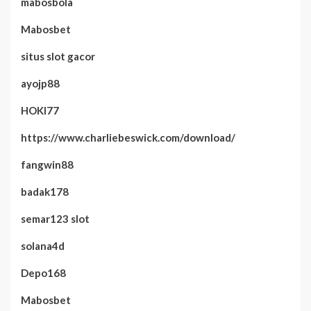
mabosbola
Mabosbet
situs slot gacor
ayojp88
HOKI77
https://www.charliebeswick.com/download/
fangwin88
badak178
semar123 slot
solana4d
Depo168
Mabosbet