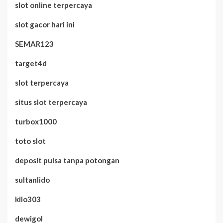
slot online terpercaya
slot gacor hari ini
SEMAR123
target4d
slot terpercaya
situs slot terpercaya
turbox1000
toto slot
deposit pulsa tanpa potongan
sultanlido
kilo303
dewigol