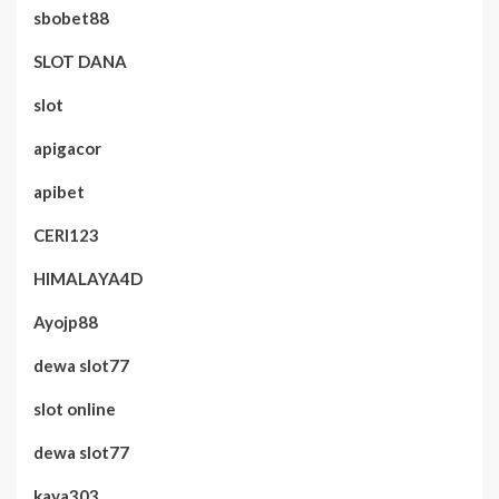
sbobet88
SLOT DANA
slot
apigacor
apibet
CERI123
HIMALAYA4D
Ayojp88
dewa slot77
slot online
dewa slot77
kaya303