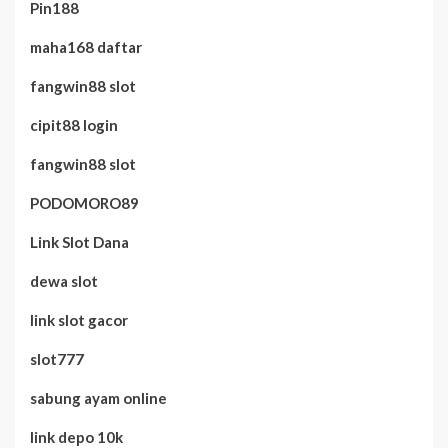
Pin188
maha168 daftar
fangwin88 slot
cipit88 login
fangwin88 slot
PODOMORO89
Link Slot Dana
dewa slot
link slot gacor
slot777
sabung ayam online
link depo 10k