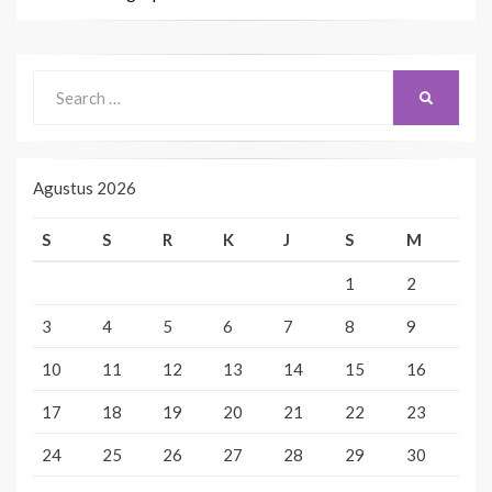
Search
SEARCH
for:
Agustus 2026
S
S
R
K
J
S
M
1
2
3
4
5
6
7
8
9
10
11
12
13
14
15
16
17
18
19
20
21
22
23
24
25
26
27
28
29
30