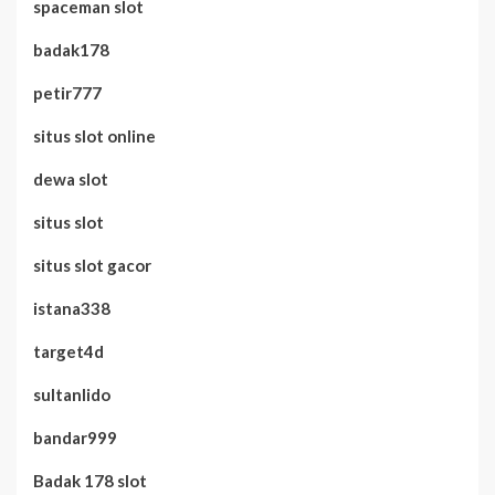
spaceman slot
badak178
petir777
situs slot online
dewa slot
situs slot
situs slot gacor
istana338
target4d
sultanlido
bandar999
Badak 178 slot