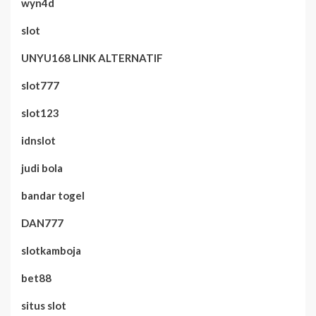
wyn4d
slot
UNYU168 LINK ALTERNATIF
slot777
slot123
idnslot
judi bola
bandar togel
DAN777
slotkamboja
bet88
situs slot