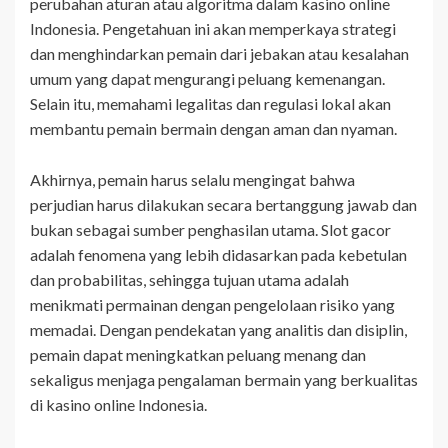
perubahan aturan atau algoritma dalam kasino online
Indonesia. Pengetahuan ini akan memperkaya strategi
dan menghindarkan pemain dari jebakan atau kesalahan
umum yang dapat mengurangi peluang kemenangan.
Selain itu, memahami legalitas dan regulasi lokal akan
membantu pemain bermain dengan aman dan nyaman.
Akhirnya, pemain harus selalu mengingat bahwa
perjudian harus dilakukan secara bertanggung jawab dan
bukan sebagai sumber penghasilan utama. Slot gacor
adalah fenomena yang lebih didasarkan pada kebetulan
dan probabilitas, sehingga tujuan utama adalah
menikmati permainan dengan pengelolaan risiko yang
memadai. Dengan pendekatan yang analitis dan disiplin,
pemain dapat meningkatkan peluang menang dan
sekaligus menjaga pengalaman bermain yang berkualitas
di kasino online Indonesia.