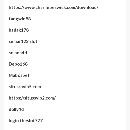
https://www.charliebeswick.com/download/
fangwin88
badak178
semar123 slot
solana4d
Depo168
Mabosbet
situsrpvip5.com
https://situssvip2.com/
dolly4d
login theslot777