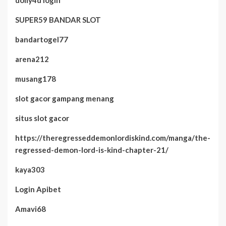
dolly4d login
SUPER59 BANDAR SLOT
bandartogel77
arena212
musang178
slot gacor gampang menang
situs slot gacor
https://theregresseddemonlordiskind.com/manga/the-
regressed-demon-lord-is-kind-chapter-21/
kaya303
Login Apibet
Amavi68