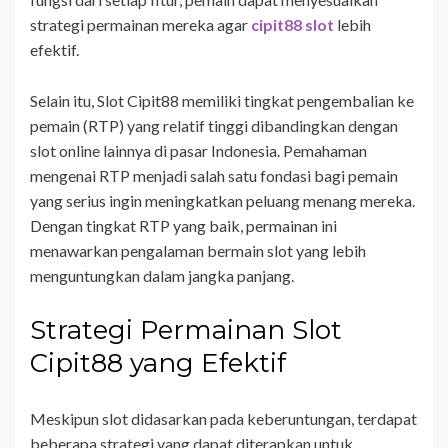
strategi permainan mereka agar
cipit88 slot
lebih
efektif.
Selain itu, Slot Cipit88 memiliki tingkat pengembalian ke
pemain (RTP) yang relatif tinggi dibandingkan dengan
slot online lainnya di pasar Indonesia. Pemahaman
mengenai RTP menjadi salah satu fondasi bagi pemain
yang serius ingin meningkatkan peluang menang mereka.
Dengan tingkat RTP yang baik, permainan ini
menawarkan pengalaman bermain slot yang lebih
menguntungkan dalam jangka panjang.
Strategi Permainan Slot
Cipit88 yang Efektif
Meskipun slot didasarkan pada keberuntungan, terdapat
beberapa strategi yang dapat diterapkan untuk