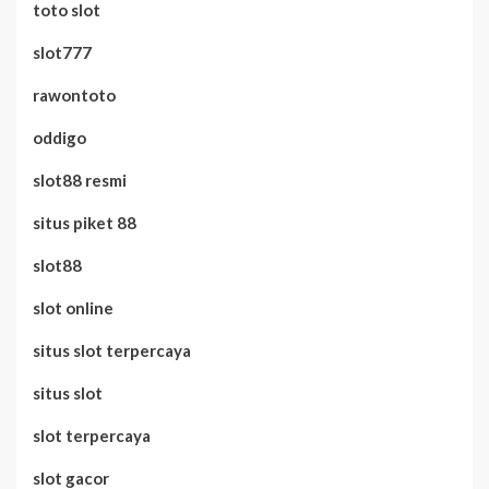
toto slot
slot777
rawontoto
oddigo
slot88 resmi
situs piket 88
slot88
slot online
situs slot terpercaya
situs slot
slot terpercaya
slot gacor