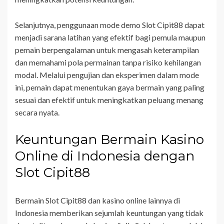
Selanjutnya, penggunaan mode demo Slot Cipit88 dapat
menjadi sarana latihan yang efektif bagi pemula maupun
pemain berpengalaman untuk mengasah keterampilan
dan memahami pola permainan tanpa risiko kehilangan
modal. Melalui pengujian dan eksperimen dalam mode
ini, pemain dapat menentukan gaya bermain yang paling
sesuai dan efektif untuk meningkatkan peluang menang
secara nyata.
Keuntungan Bermain Kasino
Online di Indonesia dengan
Slot Cipit88
Bermain Slot Cipit88 dan kasino online lainnya di
Indonesia memberikan sejumlah keuntungan yang tidak