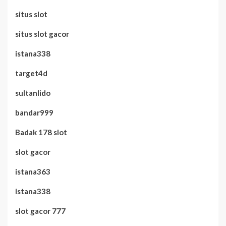
situs slot
situs slot gacor
istana338
target4d
sultanlido
bandar999
Badak 178 slot
slot gacor
istana363
istana338
slot gacor 777