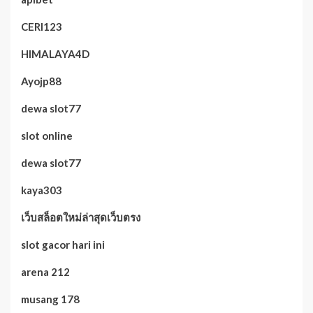
CERI123
HIMALAYA4D
Ayojp88
dewa slot77
slot online
dewa slot77
kaya303
เว็บสล็อตใหม่ล่าสุดเว็บตรง
slot gacor hari ini
arena 212
musang 178