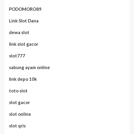
PODOMORO89
Link Slot Dana
dewa slot
link slot gacor
slot777
sabung ayam online
link depo 10k
toto slot
slot gacor
slot online
slot qris