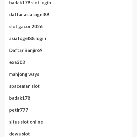
badak178 slot login
daftar asiatogel88
slot gacor 2026
asiatogel88 login
Daftar Banjir69
exa303
mahjong ways
spaceman slot
badak178
petir777
situs slot online
dewa slot