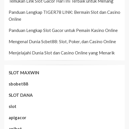
Temukan Link Slot Gacor Hari Ini Terbaik untuk Menang
Panduan Lengkap TIGER78 LINK: Bermain Slot dan Casino
Online
Panduan Lengkap Slot Gacor untuk Pemain Kasino Online
Mengenal Dunia Scbet88: Slot, Poker, dan Casino Online
Menjelajahi Dunia Slot dan Casino Online yang Menarik
SLOT MAXWIN
sbobet88
SLOT DANA
slot
apigacor
apibet