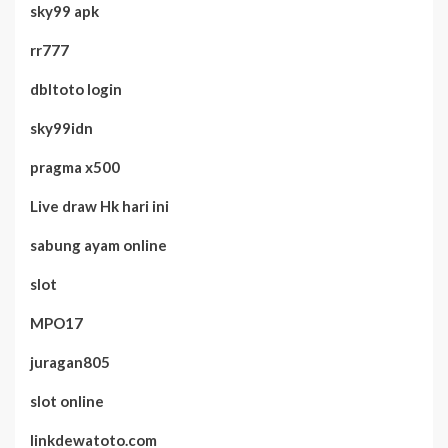
sky99 apk
rr777
dbltoto login
sky99idn
pragma x500
Live draw Hk hari ini
sabung ayam online
slot
MPO17
juragan805
slot online
linkdewatoto.com