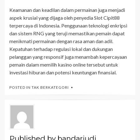
Keamanan dan keadilan dalam permainan juga menjadi
aspek krusial yang dijaga oleh penyedia Slot Cipit88
terpercaya di Indonesia. Penggunaan teknologi enkripsi
dan sistem RNG yang teruji memastikan pemain dapat
menikmati permainan dengan rasa aman dan adil.
Kepatuhan terhadap regulasi lokal dan dukungan
pelanggan yang responsif juga menambah kepercayaan
pemain dalam memilih kasino online tersebut untuk
investasi hiburan dan potensi keuntungan finansial.
POSTED IN
TAK BERKATEGORI
Published by
bandarjudi