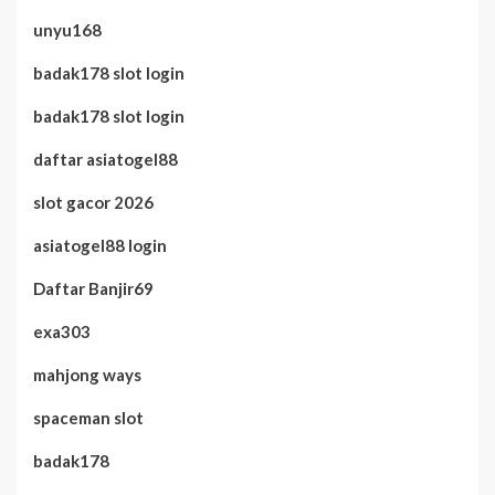
unyu168
badak178 slot login
badak178 slot login
daftar asiatogel88
slot gacor 2026
asiatogel88 login
Daftar Banjir69
exa303
mahjong ways
spaceman slot
badak178