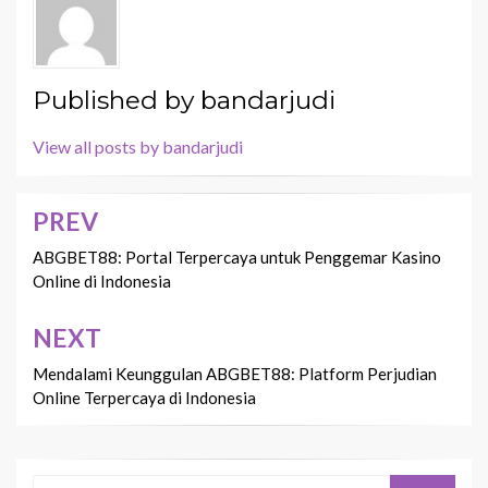
Published by
bandarjudi
View all posts by bandarjudi
PREV
Navigasi
pos
ABGBET88: Portal Terpercaya untuk Penggemar Kasino
Online di Indonesia
NEXT
Mendalami Keunggulan ABGBET88: Platform Perjudian
Online Terpercaya di Indonesia
Search