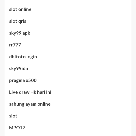
slot online
slot qris
sky99 apk
rr777
dbltoto login
sky99idn
pragma x500
Live draw Hk hari ini
sabung ayam online
slot
MPO17