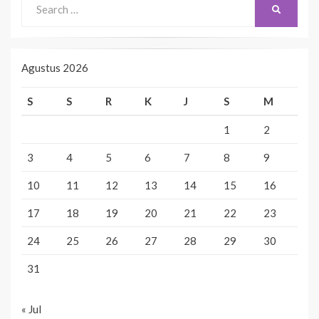
SEARCH
for:
Agustus 2026
S
S
R
K
J
S
M
1
2
3
4
5
6
7
8
9
10
11
12
13
14
15
16
17
18
19
20
21
22
23
24
25
26
27
28
29
30
31
« Jul