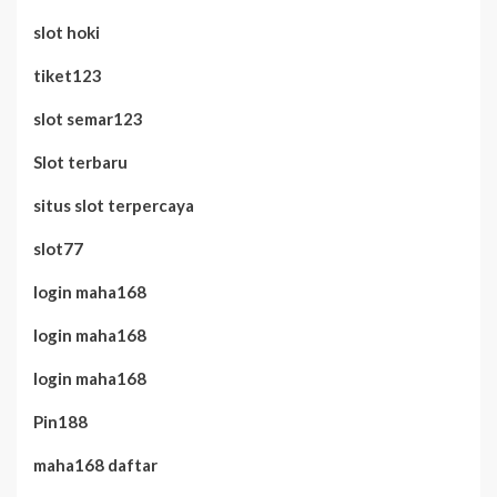
slot hoki
tiket123
slot semar123
Slot terbaru
situs slot terpercaya
slot77
login maha168
login maha168
login maha168
Pin188
maha168 daftar