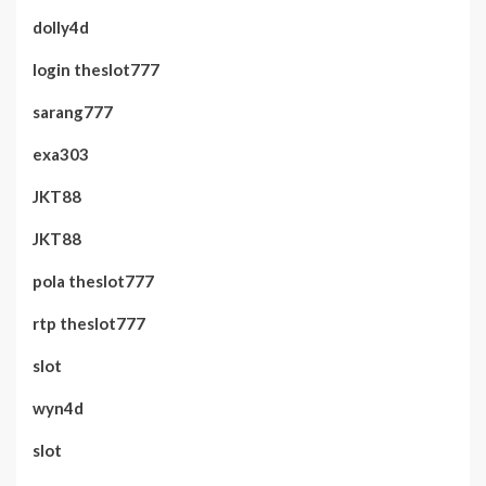
dolly4d
login theslot777
sarang777
exa303
JKT88
JKT88
pola theslot777
rtp theslot777
slot
wyn4d
slot