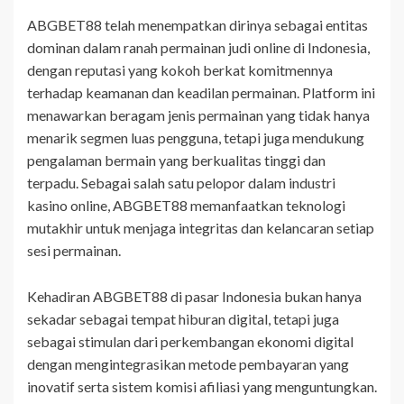
ABGBET88 telah menempatkan dirinya sebagai entitas
dominan dalam ranah permainan judi online di Indonesia,
dengan reputasi yang kokoh berkat komitmennya
terhadap keamanan dan keadilan permainan. Platform ini
menawarkan beragam jenis permainan yang tidak hanya
menarik segmen luas pengguna, tetapi juga mendukung
pengalaman bermain yang berkualitas tinggi dan
terpadu. Sebagai salah satu pelopor dalam industri
kasino online, ABGBET88 memanfaatkan teknologi
mutakhir untuk menjaga integritas dan kelancaran setiap
sesi permainan.
Kehadiran ABGBET88 di pasar Indonesia bukan hanya
sekadar sebagai tempat hiburan digital, tetapi juga
sebagai stimulan dari perkembangan ekonomi digital
dengan mengintegrasikan metode pembayaran yang
inovatif serta sistem komisi afiliasi yang menguntungkan.