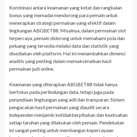
Kombinasi antara keamanan yang ketat dan rangkaian
bonus yang memadai mendorong para pemain untuk
menerapkan strategi permainan yang efektif dalam
lingkungan ABGBET88. Misalnya, dalam permainan slot
terpercaya, pemain didorong untuk memahami pola dan
peluang yang tersedia melalui data dan statistik yang
disediakan oleh platform. Hal ini menambahkan dimensi
analitis yang penting dalam memaksimalkan hasil
permainan judi online.
Keamanan yang diterapkan ABGBET88 tidak hanya
berfokus pada perlindungan data, tetapi juga pada
penyediaan lingkungan yang adil dan transparan. Sistem
pengacakan hasil permainan yang diaudit secara
independen menjamin ketidakberpihakan dan keabsahan
setiap taruhan yang dilakukan oleh pemain. Pendekatan
ini sangat penting untuk membangun kepercayaan