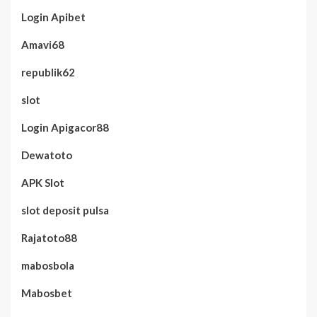
Login Apibet
Amavi68
republik62
slot
Login Apigacor88
Dewatoto
APK Slot
slot deposit pulsa
Rajatoto88
mabosbola
Mabosbet