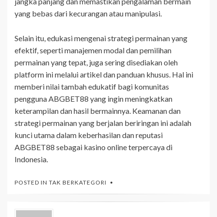
jangka panjang dan memastikan pengalaman bermain
yang bebas dari kecurangan atau manipulasi.
Selain itu, edukasi mengenai strategi permainan yang
efektif, seperti manajemen modal dan pemilihan
permainan yang tepat, juga sering disediakan oleh
platform ini melalui artikel dan panduan khusus. Hal ini
memberi nilai tambah edukatif bagi komunitas
pengguna ABGBET88 yang ingin meningkatkan
keterampilan dan hasil bermainnya. Keamanan dan
strategi permainan yang berjalan beriringan ini adalah
kunci utama dalam keberhasilan dan reputasi
ABGBET88 sebagai kasino online terpercaya di
Indonesia.
POSTED IN
TAK BERKATEGORI