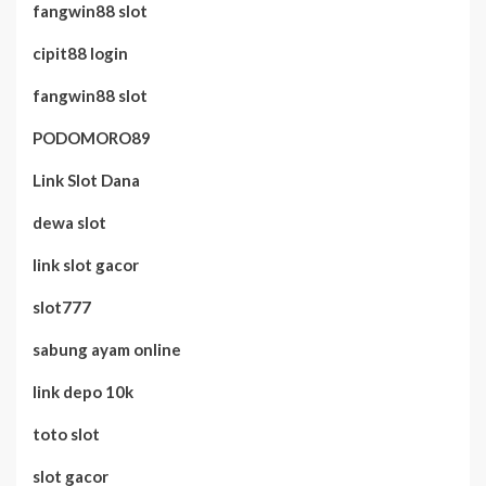
fangwin88 slot
cipit88 login
fangwin88 slot
PODOMORO89
Link Slot Dana
dewa slot
link slot gacor
slot777
sabung ayam online
link depo 10k
toto slot
slot gacor