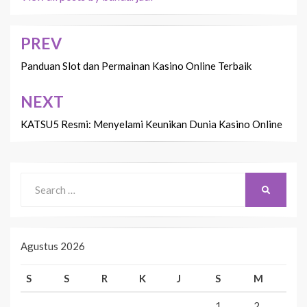
PREV
Navigasi
pos
Panduan Slot dan Permainan Kasino Online Terbaik
NEXT
KATSU5 Resmi: Menyelami Keunikan Dunia Kasino Online
Search
SEARCH
for:
Agustus 2026
S
S
R
K
J
S
M
1
2