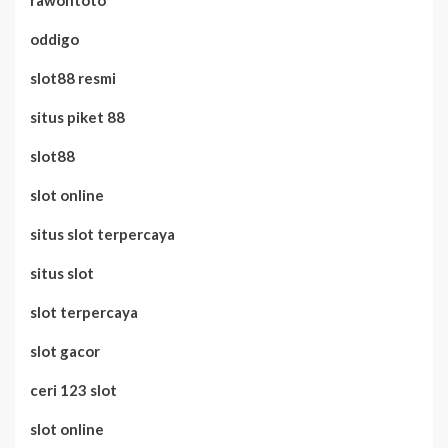
rawontoto
oddigo
slot88 resmi
situs piket 88
slot88
slot online
situs slot terpercaya
situs slot
slot terpercaya
slot gacor
ceri 123 slot
slot online