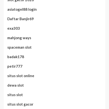
asiatogel88 login
Daftar Banjir69
exa303
mahjong ways
spaceman slot
badak178
petir777
situs slot online
dewa slot
situs slot
situs slot gacor