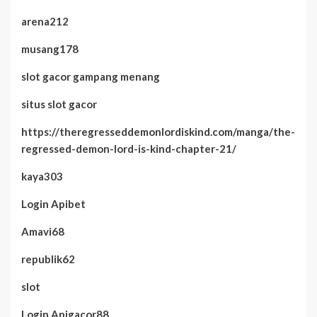
arena212
musang178
slot gacor gampang menang
situs slot gacor
https://theregresseddemonlordiskind.com/manga/the-
regressed-demon-lord-is-kind-chapter-21/
kaya303
Login Apibet
Amavi68
republik62
slot
Login Apigacor88