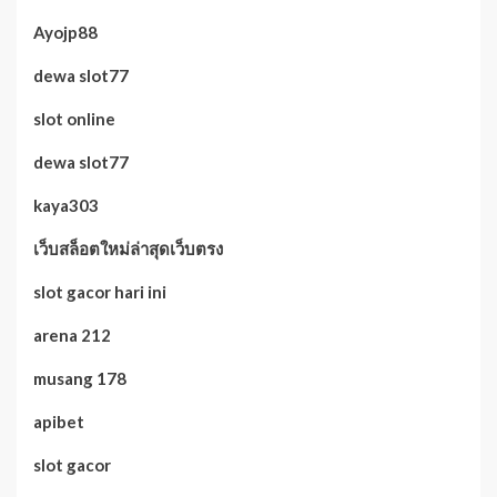
Ayojp88
dewa slot77
slot online
dewa slot77
kaya303
เว็บสล็อตใหม่ล่าสุดเว็บตรง
slot gacor hari ini
arena 212
musang 178
apibet
slot gacor