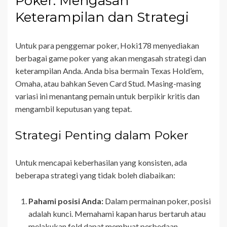
Poker: Mengasah
Keterampilan dan Strategi
Untuk para penggemar poker, Hoki178 menyediakan
berbagai game poker yang akan mengasah strategi dan
keterampilan Anda. Anda bisa bermain Texas Hold’em,
Omaha, atau bahkan Seven Card Stud. Masing-masing
variasi ini menantang pemain untuk berpikir kritis dan
mengambil keputusan yang tepat.
Strategi Penting dalam Poker
Untuk mencapai keberhasilan yang konsisten, ada
beberapa strategi yang tidak boleh diabaikan:
Pahami posisi Anda:
Dalam permainan poker, posisi
adalah kunci. Memahami kapan harus bertaruh atau
melakukan fold dapat membuat perbedaan.