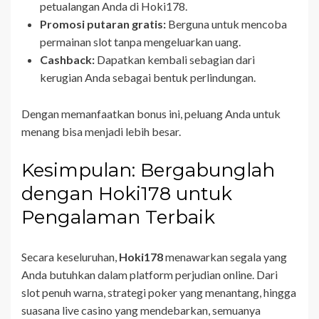
petualangan Anda di Hoki178.
Promosi putaran gratis:
Berguna untuk mencoba
permainan slot tanpa mengeluarkan uang.
Cashback:
Dapatkan kembali sebagian dari
kerugian Anda sebagai bentuk perlindungan.
Dengan memanfaatkan bonus ini, peluang Anda untuk
menang bisa menjadi lebih besar.
Kesimpulan: Bergabunglah
dengan Hoki178 untuk
Pengalaman Terbaik
Secara keseluruhan,
Hoki178
menawarkan segala yang
Anda butuhkan dalam platform perjudian online. Dari
slot penuh warna, strategi poker yang menantang, hingga
suasana live casino yang mendebarkan, semuanya