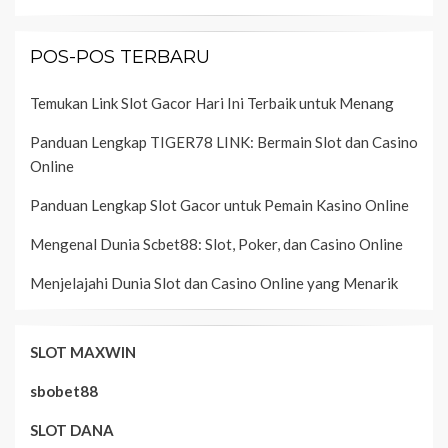
POS-POS TERBARU
Temukan Link Slot Gacor Hari Ini Terbaik untuk Menang
Panduan Lengkap TIGER78 LINK: Bermain Slot dan Casino
Online
Panduan Lengkap Slot Gacor untuk Pemain Kasino Online
Mengenal Dunia Scbet88: Slot, Poker, dan Casino Online
Menjelajahi Dunia Slot dan Casino Online yang Menarik
SLOT MAXWIN
sbobet88
SLOT DANA