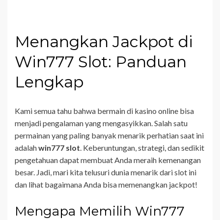
Menangkan Jackpot di
Win777 Slot: Panduan
Lengkap
Kami semua tahu bahwa bermain di kasino online bisa
menjadi pengalaman yang mengasyikkan. Salah satu
permainan yang paling banyak menarik perhatian saat ini
adalah
win777 slot
. Keberuntungan, strategi, dan sedikit
pengetahuan dapat membuat Anda meraih kemenangan
besar. Jadi, mari kita telusuri dunia menarik dari slot ini
dan lihat bagaimana Anda bisa memenangkan jackpot!
Mengapa Memilih Win777