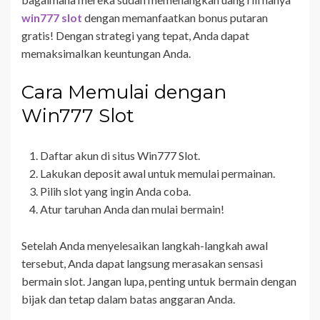
win777 slot
dengan memanfaatkan bonus putaran
gratis! Dengan strategi yang tepat, Anda dapat
memaksimalkan keuntungan Anda.
Cara Memulai dengan
Win777 Slot
Daftar akun di situs Win777 Slot.
Lakukan deposit awal untuk memulai permainan.
Pilih slot yang ingin Anda coba.
Atur taruhan Anda dan mulai bermain!
Setelah Anda menyelesaikan langkah-langkah awal
tersebut, Anda dapat langsung merasakan sensasi
bermain slot. Jangan lupa, penting untuk bermain dengan
bijak dan tetap dalam batas anggaran Anda.