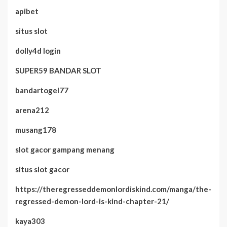
apibet
situs slot
dolly4d login
SUPER59 BANDAR SLOT
bandartogel77
arena212
musang178
slot gacor gampang menang
situs slot gacor
https://theregresseddemonlordiskind.com/manga/the-
regressed-demon-lord-is-kind-chapter-21/
kaya303