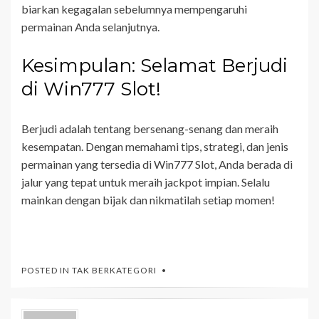
biarkan kegagalan sebelumnya mempengaruhi
permainan Anda selanjutnya.
Kesimpulan: Selamat Berjudi
di Win777 Slot!
Berjudi adalah tentang bersenang-senang dan meraih
kesempatan. Dengan memahami tips, strategi, dan jenis
permainan yang tersedia di Win777 Slot, Anda berada di
jalur yang tepat untuk meraih jackpot impian. Selalu
mainkan dengan bijak dan nikmatilah setiap momen!
POSTED IN
TAK BERKATEGORI