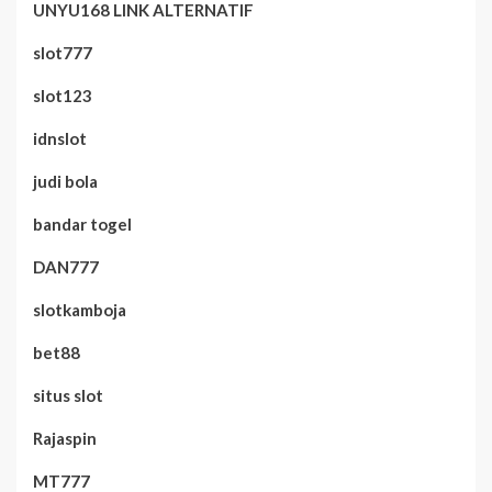
UNYU168 LINK ALTERNATIF
slot777
slot123
idnslot
judi bola
bandar togel
DAN777
slotkamboja
bet88
situs slot
Rajaspin
MT777