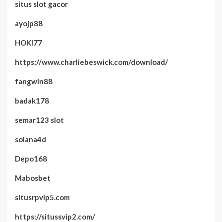
situs slot gacor
ayojp88
HOKI77
https://www.charliebeswick.com/download/
fangwin88
badak178
semar123 slot
solana4d
Depo168
Mabosbet
situsrpvip5.com
https://situssvip2.com/