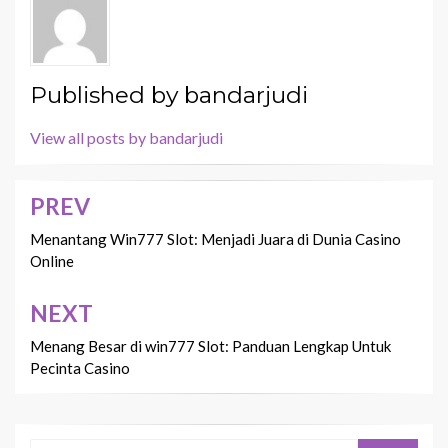
Published by
bandarjudi
View all posts by bandarjudi
PREV
Navigasi
pos
Menantang Win777 Slot: Menjadi Juara di Dunia Casino
Online
NEXT
Menang Besar di win777 Slot: Panduan Lengkap Untuk
Pecinta Casino