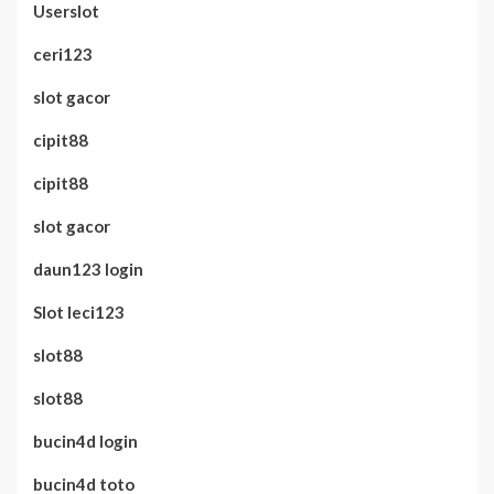
Userslot
ceri123
slot gacor
cipit88
cipit88
slot gacor
daun123 login
Slot leci123
slot88
slot88
bucin4d login
bucin4d toto