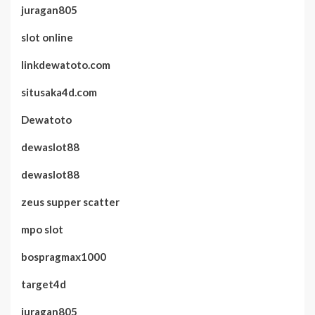
juragan805
slot online
linkdewatoto.com
situsaka4d.com
Dewatoto
dewaslot88
dewaslot88
zeus supper scatter
mpo slot
bospragmax1000
target4d
juragan805