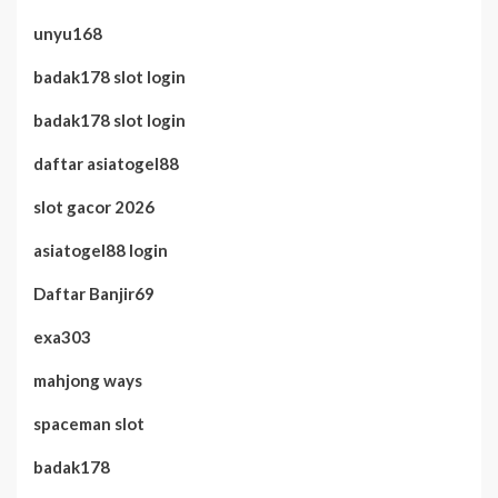
unyu168
badak178 slot login
badak178 slot login
daftar asiatogel88
slot gacor 2026
asiatogel88 login
Daftar Banjir69
exa303
mahjong ways
spaceman slot
badak178