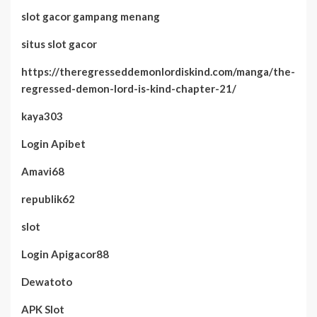
slot gacor gampang menang
situs slot gacor
https://theregresseddemonlordiskind.com/manga/the-
regressed-demon-lord-is-kind-chapter-21/
kaya303
Login Apibet
Amavi68
republik62
slot
Login Apigacor88
Dewatoto
APK Slot