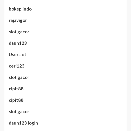
bokep indo
rajavigor
slot gacor
daun123
Userslot
ceri123
slot gacor
cipit88
cipit88
slot gacor
daun123 login