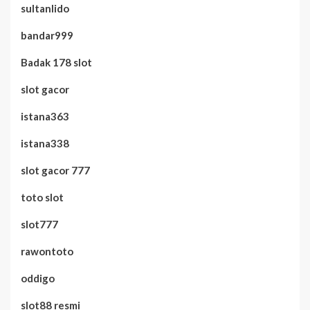
sultanlido
bandar999
Badak 178 slot
slot gacor
istana363
istana338
slot gacor 777
toto slot
slot777
rawontoto
oddigo
slot88 resmi