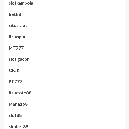
slotkamboja
bet88
situs slot
Rajaspin
MT777
slot gacor
OKJKT
PT777
Rajatoto88
Maha168
slot88
sbobet88