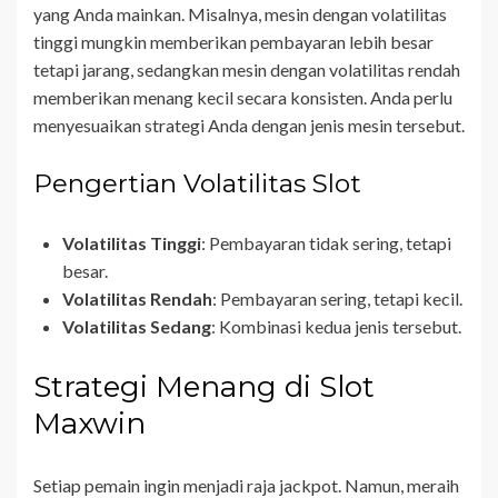
yang Anda mainkan. Misalnya, mesin dengan volatilitas
tinggi mungkin memberikan pembayaran lebih besar
tetapi jarang, sedangkan mesin dengan volatilitas rendah
memberikan menang kecil secara konsisten. Anda perlu
menyesuaikan strategi Anda dengan jenis mesin tersebut.
Pengertian Volatilitas Slot
Volatilitas Tinggi
: Pembayaran tidak sering, tetapi
besar.
Volatilitas Rendah
: Pembayaran sering, tetapi kecil.
Volatilitas Sedang
: Kombinasi kedua jenis tersebut.
Strategi Menang di Slot
Maxwin
Setiap pemain ingin menjadi raja jackpot. Namun, meraih