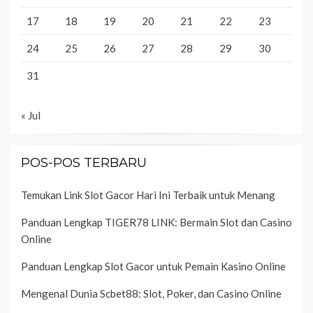
17
18
19
20
21
22
23
24
25
26
27
28
29
30
31
« Jul
POS-POS TERBARU
Temukan Link Slot Gacor Hari Ini Terbaik untuk Menang
Panduan Lengkap TIGER78 LINK: Bermain Slot dan Casino
Online
Panduan Lengkap Slot Gacor untuk Pemain Kasino Online
Mengenal Dunia Scbet88: Slot, Poker, dan Casino Online