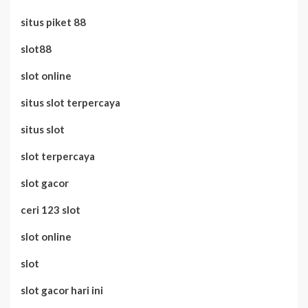
situs piket 88
slot88
slot online
situs slot terpercaya
situs slot
slot terpercaya
slot gacor
ceri 123 slot
slot online
slot
slot gacor hari ini