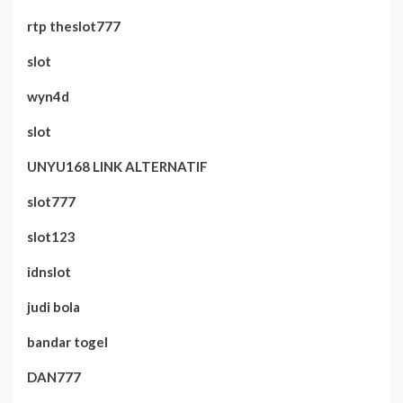
rtp theslot777
slot
wyn4d
slot
UNYU168 LINK ALTERNATIF
slot777
slot123
idnslot
judi bola
bandar togel
DAN777