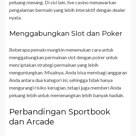
peluang menang. Di sisi lain, live casino menawarkan
pengalaman bermain yang lebih interaktif dengan dealer
nyata.
Menggabungkan Slot dan Poker
Beberapa pemain mungkin menemukan cara untuk
menggabungkan permainan slot dengan poker untuk
menciptakan strategi permainan yang lebih
menguntungkan. Misalnya, Anda bisa membagi anggaran
Anda antara dua kategori ini, sehingga tidak hanya
mengurangi risiko kerugian, tetapi juga memberi Anda
peluang lebih untuk memenangkan lebih banyak hadiah.
Perbandingan Sportbook
dan Arcade