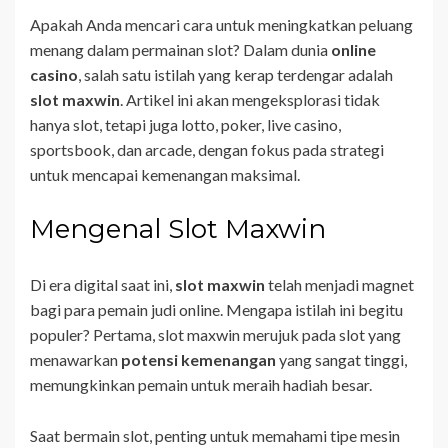
Apakah Anda mencari cara untuk meningkatkan peluang
menang dalam permainan slot? Dalam dunia
online
casino
, salah satu istilah yang kerap terdengar adalah
slot maxwin
. Artikel ini akan mengeksplorasi tidak
hanya slot, tetapi juga lotto, poker, live casino,
sportsbook, dan arcade, dengan fokus pada strategi
untuk mencapai kemenangan maksimal.
Mengenal Slot Maxwin
Di era digital saat ini,
slot maxwin
telah menjadi magnet
bagi para pemain judi online. Mengapa istilah ini begitu
populer? Pertama, slot maxwin merujuk pada slot yang
menawarkan
potensi kemenangan
yang sangat tinggi,
memungkinkan pemain untuk meraih hadiah besar.
Saat bermain slot, penting untuk memahami tipe mesin