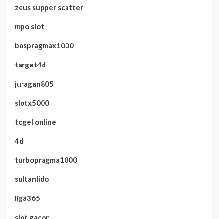
zeus supper scatter
mpo slot
bospragmax1000
target4d
juragan805
slotx5000
togel online
4d
turbopragma1000
sultanlido
liga365
slot gacor