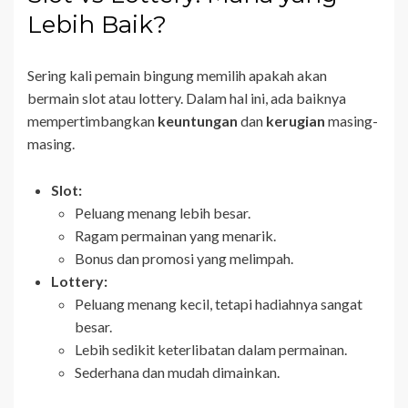
Lebih Baik?
Sering kali pemain bingung memilih apakah akan
bermain slot atau lottery. Dalam hal ini, ada baiknya
mempertimbangkan
keuntungan
dan
kerugian
masing-
masing.
Slot:
Peluang menang lebih besar.
Ragam permainan yang menarik.
Bonus dan promosi yang melimpah.
Lottery:
Peluang menang kecil, tetapi hadiahnya sangat
besar.
Lebih sedikit keterlibatan dalam permainan.
Sederhana dan mudah dimainkan.