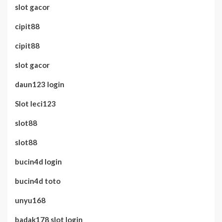
slot gacor
cipit88
cipit88
slot gacor
daun123 login
Slot leci123
slot88
slot88
bucin4d login
bucin4d toto
unyu168
badak178 slot login