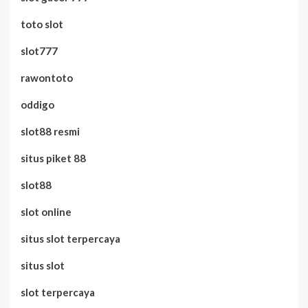
toto slot
slot777
rawontoto
oddigo
slot88 resmi
situs piket 88
slot88
slot online
situs slot terpercaya
situs slot
slot terpercaya