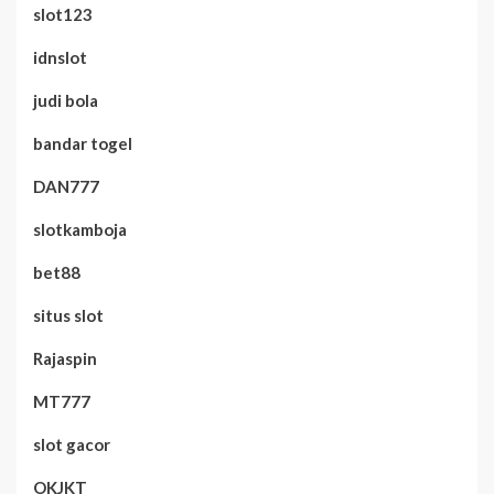
slot123
idnslot
judi bola
bandar togel
DAN777
slotkamboja
bet88
situs slot
Rajaspin
MT777
slot gacor
OKJKT