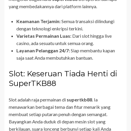
yang membedakannya dari platform lainnya.
Keamanan Terjamin:
Semua transaksi dilindungi
dengan teknologi enkripsi terkini.
Varietas Permainan Luas:
Dari slot hingga live
casino, ada sesuatu untuk semua orang.
Layanan Pelanggan 24/7:
Siap membantu kapan
saja saat Anda membutuhkan bantuan.
Slot: Keseruan Tiada Henti di
SuperTKB88
Slot adalah raja permainan di
supertkb88
. Ia
menawarkan berbagai tema dan fitur menarik yang
membuat setiap putaran penuh dengan semangat.
Bayangkan Anda duduk di depan mesin slot yang
berkilauan, suara lonceng berbunyi setiap kali Anda