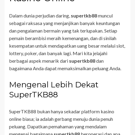
Dalam dunia perjudian daring,
supertkb88
muncul
sebagai raksasa yang menjanjikan banyak keuntungan
dan pengalaman bermain yang tak terlupakan. Setiap
pemain berambisi meraih kemenangan, dan di sinilah
kesempatan untuk mendapatkan uang besar melalui slot,
lottery, poker, dan banyak lagi. Mari kita jelajahi
berbagai aspek menarik dari
supertkb88
dan
bagaimana Anda dapat memaksimalkan peluang Anda.
Mengenal Lebih Dekat
SuperTKB88
SuperTKB88 bukan hanya sekadar platform kasino
online biasa; ia adalah gerbang menuju dunia penuh
peluang. Dapatkan pemahaman yang mendalam
mengenai bagaimana
supertkb88
beroperasi dan apa