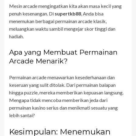
Mesin arcade mengingatkan kita akan masa kecil yang
penuh kesenangan. Di
supertkb88
, Anda bisa
menemukan berbagai permainan arcade klasik,
meluangkan waktu sambil mengejar skor tinggi dan
hadiah.
Apa yang Membuat Permainan
Arcade Menarik?
Permainan arcade menawarkan kesederhanaan dan
keseruan yang sulit ditolak. Dari permainan balapan
hingga puzzle, mereka memberikan kepuasan langsung.
Mengapa tidak mencoba memberikan jeda dari
permainan kasino serius dan menikmati sesuatu yang
lebih santai?
Kesimpulan: Menemukan