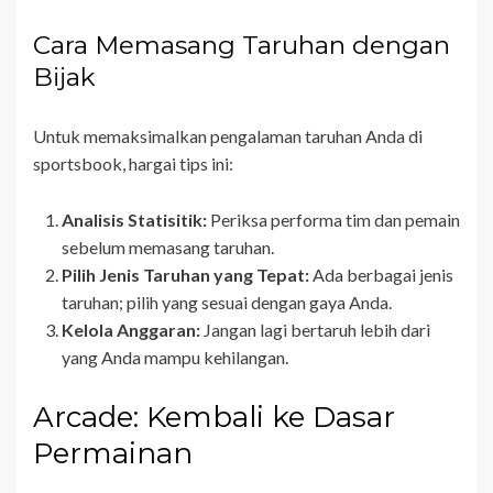
Cara Memasang Taruhan dengan
Bijak
Untuk memaksimalkan pengalaman taruhan Anda di
sportsbook, hargai tips ini:
Analisis Statisitik:
Periksa performa tim dan pemain
sebelum memasang taruhan.
Pilih Jenis Taruhan yang Tepat:
Ada berbagai jenis
taruhan; pilih yang sesuai dengan gaya Anda.
Kelola Anggaran:
Jangan lagi bertaruh lebih dari
yang Anda mampu kehilangan.
Arcade: Kembali ke Dasar
Permainan