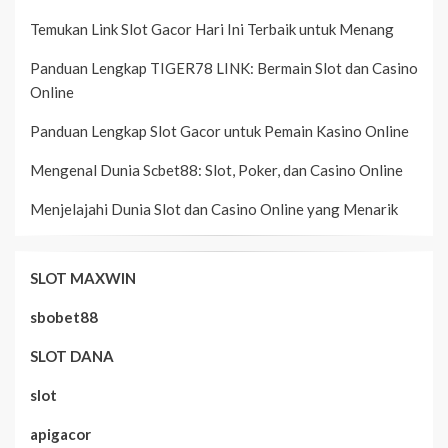
Temukan Link Slot Gacor Hari Ini Terbaik untuk Menang
Panduan Lengkap TIGER78 LINK: Bermain Slot dan Casino
Online
Panduan Lengkap Slot Gacor untuk Pemain Kasino Online
Mengenal Dunia Scbet88: Slot, Poker, dan Casino Online
Menjelajahi Dunia Slot dan Casino Online yang Menarik
SLOT MAXWIN
sbobet88
SLOT DANA
slot
apigacor