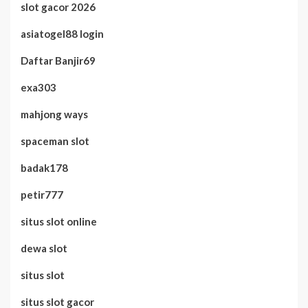
slot gacor 2026
asiatogel88 login
Daftar Banjir69
exa303
mahjong ways
spaceman slot
badak178
petir777
situs slot online
dewa slot
situs slot
situs slot gacor