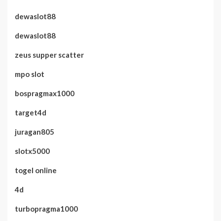
dewaslot88
dewaslot88
zeus supper scatter
mpo slot
bospragmax1000
target4d
juragan805
slotx5000
togel online
4d
turbopragma1000