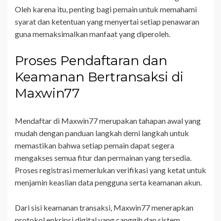
Oleh karena itu, penting bagi pemain untuk memahami
syarat dan ketentuan yang menyertai setiap penawaran
guna memaksimalkan manfaat yang diperoleh.
Proses Pendaftaran dan
Keamanan Bertransaksi di
Maxwin77
Mendaftar di Maxwin77 merupakan tahapan awal yang
mudah dengan panduan langkah demi langkah untuk
memastikan bahwa setiap pemain dapat segera
mengakses semua fitur dan permainan yang tersedia.
Proses registrasi memerlukan verifikasi yang ketat untuk
menjamin keaslian data pengguna serta keamanan akun.
Dari sisi keamanan transaksi, Maxwin77 menerapkan
protokol enkripsi digital yang canggih dan sistem