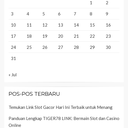
1
2
3
4
5
6
7
8
9
10
11
12
13
14
15
16
17
18
19
20
21
22
23
24
25
26
27
28
29
30
31
« Jul
POS-POS TERBARU
Temukan Link Slot Gacor Hari Ini Terbaik untuk Menang
Panduan Lengkap TIGER78 LINK: Bermain Slot dan Casino
Online