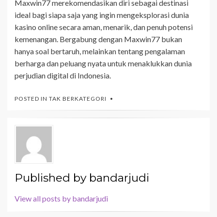
Maxwin77 merekomendasikan diri sebagai destinasi
ideal bagi siapa saja yang ingin mengeksplorasi dunia
kasino online secara aman, menarik, dan penuh potensi
kemenangan. Bergabung dengan Maxwin77 bukan
hanya soal bertaruh, melainkan tentang pengalaman
berharga dan peluang nyata untuk menaklukkan dunia
perjudian digital di Indonesia.
POSTED IN
TAK BERKATEGORI
Published by
bandarjudi
View all posts by bandarjudi