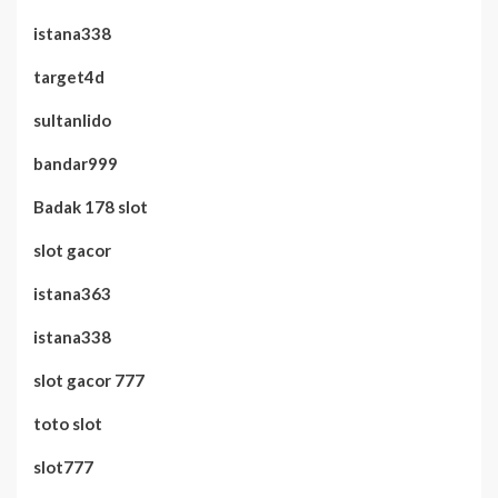
istana338
target4d
sultanlido
bandar999
Badak 178 slot
slot gacor
istana363
istana338
slot gacor 777
toto slot
slot777