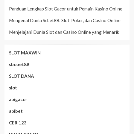
Panduan Lengkap Slot Gacor untuk Pemain Kasino Online
Mengenal Dunia Scbet88: Slot, Poker, dan Casino Online
Menjelajahi Dunia Slot dan Casino Online yang Menarik
SLOT MAXWIN
sbobet88
SLOT DANA
slot
apigacor
apibet
CERI123