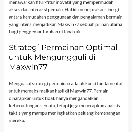
menawarkan fitur-fitur inovatif yang mempermudah
akses dan interaksi pemain. Hal ini menciptakan sinergi
antara kemudahan penggunaan dan pengalaman bermain
yang intens, menjadikan Maxwin77 sebuah pilihan utama
bagi penggemar taruhan di tanah air.
Strategi Permainan Optimal
untuk Mengungguli di
Maxwin77
Menguasai strategi permainan adalah kunci fundamental
untuk memaksimalkan hasil di Maxwin77. Pemain
diharapkan untuk tidak hanya mengandalkan
keberuntungan semata, tetapi juga menerapkan analisis
taktis yang mampu meningkatkan peluang kemenangan
mereka.