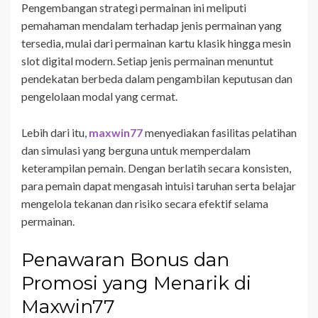
Pengembangan strategi permainan ini meliputi
pemahaman mendalam terhadap jenis permainan yang
tersedia, mulai dari permainan kartu klasik hingga mesin
slot digital modern. Setiap jenis permainan menuntut
pendekatan berbeda dalam pengambilan keputusan dan
pengelolaan modal yang cermat.
Lebih dari itu,
maxwin77
menyediakan fasilitas pelatihan
dan simulasi yang berguna untuk memperdalam
keterampilan pemain. Dengan berlatih secara konsisten,
para pemain dapat mengasah intuisi taruhan serta belajar
mengelola tekanan dan risiko secara efektif selama
permainan.
Penawaran Bonus dan
Promosi yang Menarik di
Maxwin77