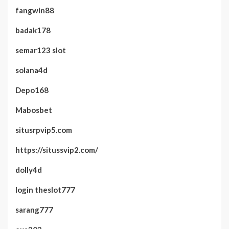
fangwin88
badak178
semar123 slot
solana4d
Depo168
Mabosbet
situsrpvip5.com
https://situssvip2.com/
dolly4d
login theslot777
sarang777