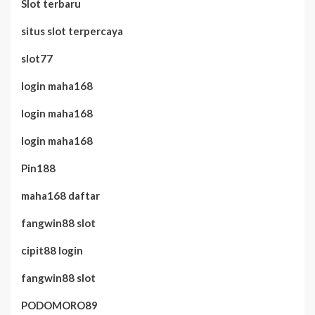
Slot terbaru
situs slot terpercaya
slot77
login maha168
login maha168
login maha168
Pin188
maha168 daftar
fangwin88 slot
cipit88 login
fangwin88 slot
PODOMORO89