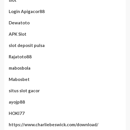
slot
Login Apigacor88
Dewatoto
APK Slot
slot deposit pulsa
Rajatoto88
mabosbola
Mabosbet
situs slot gacor
ayojp88
HOKI77
https://www.charliebeswick.com/download/