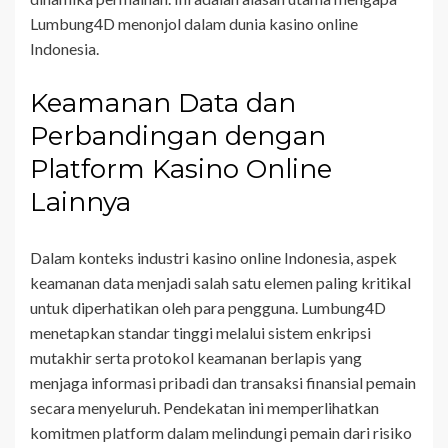
Lumbung4D menonjol dalam dunia kasino online
Indonesia.
Keamanan Data dan
Perbandingan dengan
Platform Kasino Online
Lainnya
Dalam konteks industri kasino online Indonesia, aspek
keamanan data menjadi salah satu elemen paling kritikal
untuk diperhatikan oleh para pengguna. Lumbung4D
menetapkan standar tinggi melalui sistem enkripsi
mutakhir serta protokol keamanan berlapis yang
menjaga informasi pribadi dan transaksi finansial pemain
secara menyeluruh. Pendekatan ini memperlihatkan
komitmen platform dalam melindungi pemain dari risiko