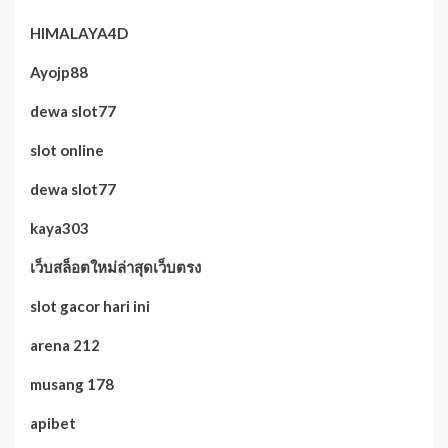
HIMALAYA4D
Ayojp88
dewa slot77
slot online
dewa slot77
kaya303
เว็บสล็อตใหม่ล่าสุดเว็บตรง
slot gacor hari ini
arena 212
musang 178
apibet