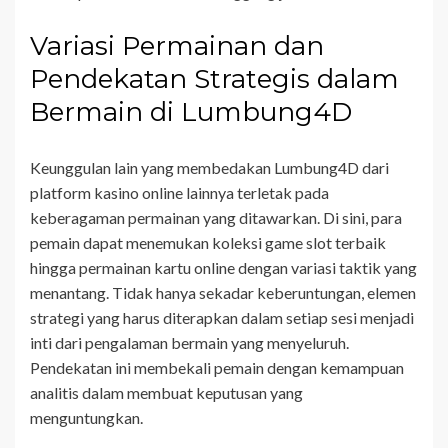
Variasi Permainan dan
Pendekatan Strategis dalam
Bermain di Lumbung4D
Keunggulan lain yang membedakan Lumbung4D dari
platform kasino online lainnya terletak pada
keberagaman permainan yang ditawarkan. Di sini, para
pemain dapat menemukan koleksi game slot terbaik
hingga permainan kartu online dengan variasi taktik yang
menantang. Tidak hanya sekadar keberuntungan, elemen
strategi yang harus diterapkan dalam setiap sesi menjadi
inti dari pengalaman bermain yang menyeluruh.
Pendekatan ini membekali pemain dengan kemampuan
analitis dalam membuat keputusan yang
menguntungkan.