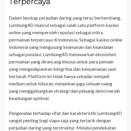
Terpercaya
Dalam lanskap perjudian daring yang terus berkembang,
Lumbung4D muncul sebagai salah satu platform kasino
online yang memperoleh reputasi sebagai mitra
permainan terpercaya di Indonesia. Sebagai kasino online
Indonesia yang mengusung keamanan dan keandalan
sebagai pondasi, Lumbung4D menawarkan ekosistem
permainan yang dirancang khusus untuk para pemain
yang mengedepankan integritas dan kenyamanan saat
bertaruh. Platform ini tidak hanya sekadar menjadi
medium untuk hiburan, melainkan juga sebuah ruang
yang menggabungkan strategi dan peluang demi meraih
keuntungan optimal.
Pengenalan terhadap sifat dan karakteristik Lumbung4D
sangat penting bagi siapa saja yang tertarik dengan
perjudian daring yang terstruktur. Melalui pendekatan