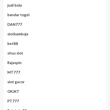
judi bola
bandar togel
DAN777
slotkamboja
bet88
situs slot
Rajaspin
MT777
slot gacor
OKJKT
PT777