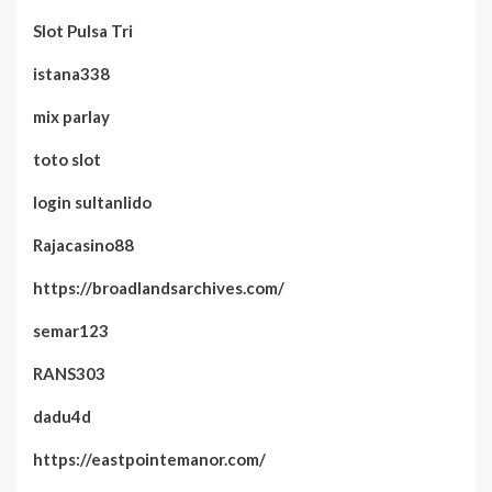
Slot Pulsa Tri
istana338
mix parlay
toto slot
login sultanlido
Rajacasino88
https://broadlandsarchives.com/
semar123
RANS303
dadu4d
https://eastpointemanor.com/