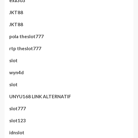
exa303
JKT88
JKT88
pola theslot777
rtp theslot777
slot
wyn4d
slot
UNYU168 LINK ALTERNATIF
slot777
slot123
idnslot