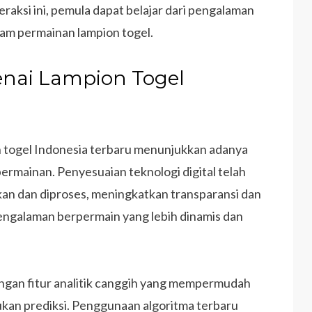
aksi ini, pemula dapat belajar dari pengalaman
am permainan lampion togel.
nai Lampion Togel
ion togel Indonesia terbaru menunjukkan adanya
ermainan. Penyesuaian teknologi digital telah
n dan diproses, meningkatkan transparansi dan
engalaman berpermain yang lebih dinamis dan
dengan fitur analitik canggih yang mempermudah
kan prediksi. Penggunaan algoritma terbaru