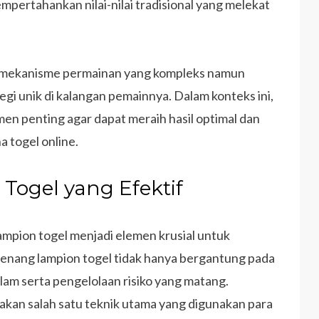
ertahankan nilai-nilai tradisional yang melekat
ai mekanisme permainan yang kompleks namun
gi unik di kalangan pemainnya. Dalam konteks ini,
n penting agar dapat meraih hasil optimal dan
 togel online.
Togel yang Efektif
ampion togel menjadi elemen krusial untuk
enang lampion togel tidak hanya bergantung pada
lam serta pengelolaan risiko yang matang.
kan salah satu teknik utama yang digunakan para