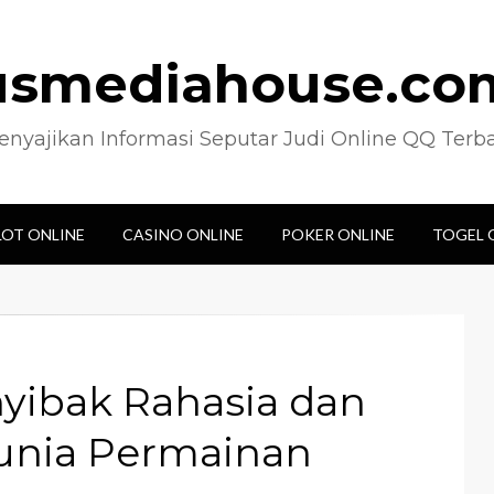
usmediahouse.co
nyajikan Informasi Seputar Judi Online QQ Terb
LOT ONLINE
CASINO ONLINE
POKER ONLINE
TOGEL 
yibak Rahasia dan
Dunia Permainan