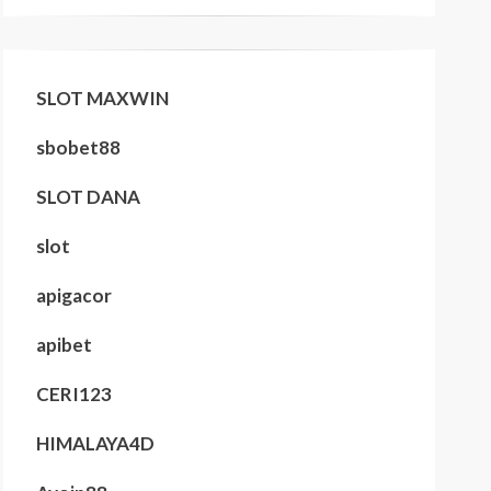
SLOT MAXWIN
sbobet88
SLOT DANA
slot
apigacor
apibet
CERI123
HIMALAYA4D