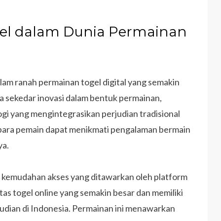
el dalam Dunia Permainan
m ranah permainan togel digital yang semakin
a sekedar inovasi dalam bentuk permainan,
gi yang mengintegrasikan perjudian tradisional
, para pemain dapat menikmati pengalaman bermain
ya.
ari kemudahan akses yang ditawarkan oleh platform
as togel online yang semakin besar dan memiliki
judian di Indonesia. Permainan ini menawarkan