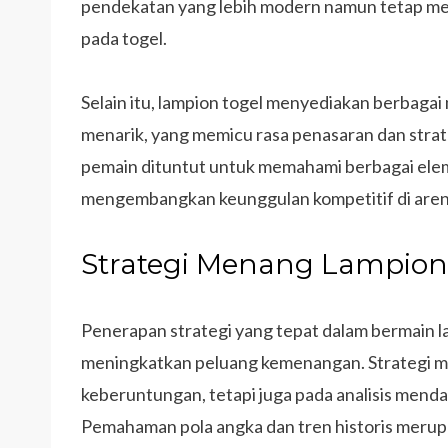
pendekatan yang lebih modern namun tetap memp
pada togel.
Selain itu, lampion togel menyediakan berbag
menarik, yang memicu rasa penasaran dan strate
pemain dituntut untuk memahami berbagai eleme
mengembangkan keunggulan kompetitif di arena
Strategi Menang Lampion 
Penerapan strategi yang tepat dalam bermain l
meningkatkan peluang kemenangan. Strategi m
keberuntungan, tetapi juga pada analisis menda
Pemahaman pola angka dan tren historis merupa