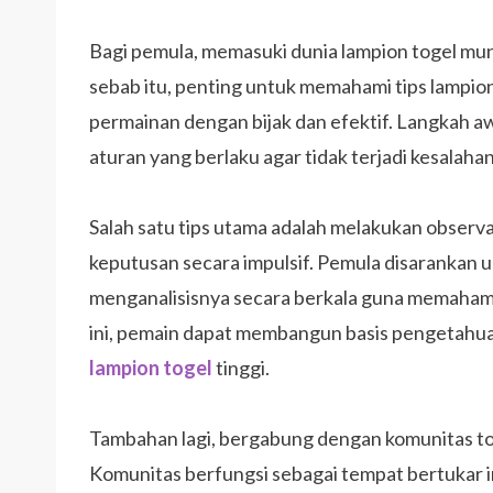
Bagi pemula, memasuki dunia lampion togel mu
sebab itu, penting untuk memahami tips lampio
permainan dengan bijak dan efektif. Langkah a
aturan yang berlaku agar tidak terjadi kesalahan
Salah satu tips utama adalah melakukan observ
keputusan secara impulsif. Pemula disarankan
menganalisisnya secara berkala guna memaha
ini, pemain dapat membangun basis pengetahuan
lampion togel
tinggi.
Tambahan lagi, bergabung dengan komunitas to
Komunitas berfungsi sebagai tempat bertukar i