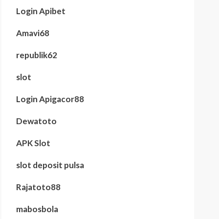
Login Apibet
Amavi68
republik62
slot
Login Apigacor88
Dewatoto
APK Slot
slot deposit pulsa
Rajatoto88
mabosbola