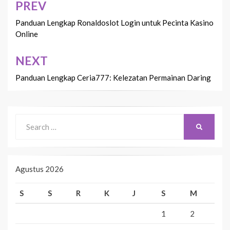
PREV
Navigasi
pos
Panduan Lengkap Ronaldoslot Login untuk Pecinta Kasino
Online
NEXT
Panduan Lengkap Ceria777: Kelezatan Permainan Daring
Search
SEARCH
for:
Agustus 2026
S
S
R
K
J
S
M
1
2