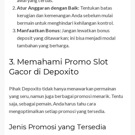
awal yang cerdas.
Atur Anggaran dengan Baik:
Tentukan batas
kerugian dan kemenangan Anda sebelum mulai
bermain untuk menghindari kehilangan kontrol.
Manfaatkan Bonus:
Jangan lewatkan bonus
deposit yang ditawarkan; ini bisa menjadi modal
tambahan yang berharga.
3. Memahami Promo Slot
Gacor di Depoxito
Pihak Depoxito tidak hanya menawarkan permainan
yang seru, namun juga berbagai promosi menarik. Tentu
saja, sebagai pemain, Anda harus tahu cara
mengoptimalkan setiap promosi yang tersedia.
Jenis Promosi yang Tersedia