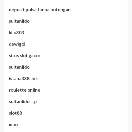
deposit pulsa tanpa potongan
sultanlido
kilo303
dewigol
situs slot gacor
sultanlido
istana338 link
roulette online
sultanlido rtp
slot88
mpo