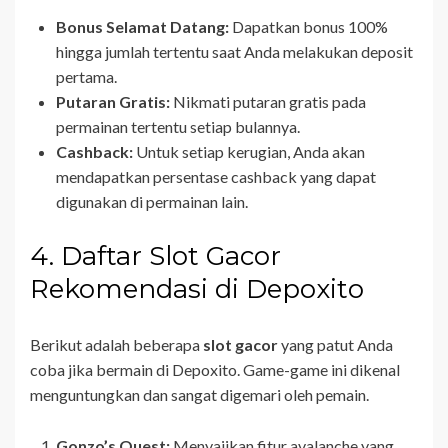
Bonus Selamat Datang:
Dapatkan bonus 100%
hingga jumlah tertentu saat Anda melakukan deposit
pertama.
Putaran Gratis:
Nikmati putaran gratis pada
permainan tertentu setiap bulannya.
Cashback:
Untuk setiap kerugian, Anda akan
mendapatkan persentase cashback yang dapat
digunakan di permainan lain.
4. Daftar Slot Gacor
Rekomendasi di Depoxito
Berikut adalah beberapa
slot gacor
yang patut Anda
coba jika bermain di Depoxito. Game-game ini dikenal
menguntungkan dan sangat digemari oleh pemain.
Gonzo’s Quest:
Menyajikan fitur avalanche yang