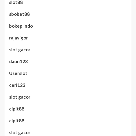
slot88
sbobet88
bokep indo
rajavigor
slot gacor
daun123
Userslot
ceri123
slot gacor
cipit88
cipit88
slot gacor