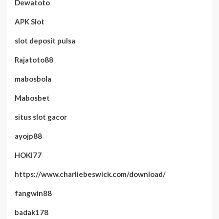
Dewatoto
APK Slot
slot deposit pulsa
Rajatoto88
mabosbola
Mabosbet
situs slot gacor
ayojp88
HOKI77
https://www.charliebeswick.com/download/
fangwin88
badak178