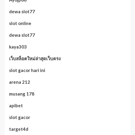
dewa slot77
slot online
dewa slot77
kaya303
เว็บสล็อตใหม่ล่าสุดเว็บตรง
slot gacor hari ini
arena 212
musang 178
apibet
slot gacor
target4d