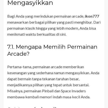
Mengasyikkan
Bagi Anda yang merindukan permainan arcade,
ikon777
menawarkan berbagai pilihan yang pasti menghibur. Dari
permainan klasik hingga yang lebih modern, Anda bisa
menikmati waktu berkualitas di sini.
7.1. Mengapa Memilih Permainan
Arcade?
Pertama-tama, permainan arcade memberikan
kesenangan yang sederhana namun mengasyikkan. Anda
dapat bermain tanpa tekanan taruhan besar,
menjadikannya pilihan yang tepat untuk bersantai.
Misalnya, permainan Pinball dan Space Invaders
membawa kembali memori indah masa kecil Anda.