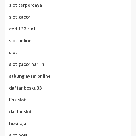
slot terpercaya
slot gacor
ceri 123 slot
slot online
slot
slot gacor hari ini
sabung ayam online
daftar bosku33
link slot
daftar slot
hokiraja
slot hoki