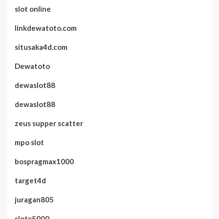
slot online
linkdewatoto.com
situsaka4d.com
Dewatoto
dewaslot88
dewaslot88
zeus supper scatter
mpo slot
bospragmax1000
target4d
juragan805
slotx5000