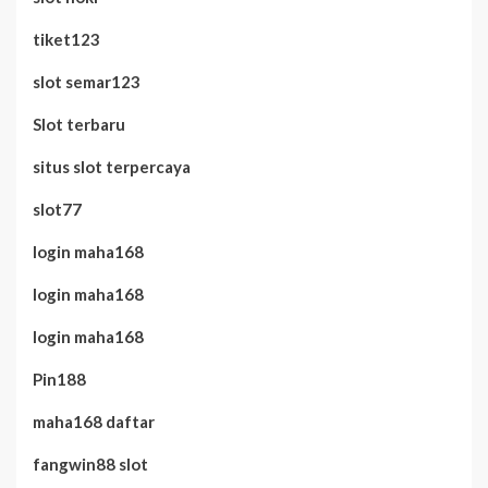
tiket123
slot semar123
Slot terbaru
situs slot terpercaya
slot77
login maha168
login maha168
login maha168
Pin188
maha168 daftar
fangwin88 slot