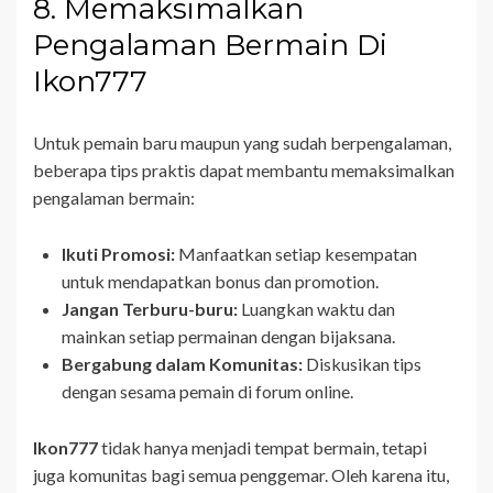
8. Memaksimalkan
Pengalaman Bermain Di
Ikon777
Untuk pemain baru maupun yang sudah berpengalaman,
beberapa tips praktis dapat membantu memaksimalkan
pengalaman bermain:
Ikuti Promosi:
Manfaatkan setiap kesempatan
untuk mendapatkan bonus dan promotion.
Jangan Terburu-buru:
Luangkan waktu dan
mainkan setiap permainan dengan bijaksana.
Bergabung dalam Komunitas:
Diskusikan tips
dengan sesama pemain di forum online.
Ikon777
tidak hanya menjadi tempat bermain, tetapi
juga komunitas bagi semua penggemar. Oleh karena itu,