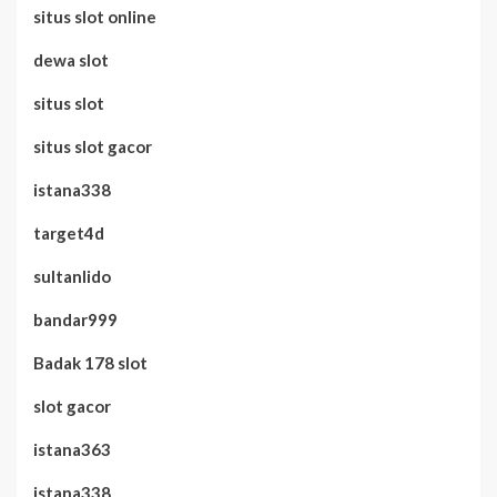
situs slot online
dewa slot
situs slot
situs slot gacor
istana338
target4d
sultanlido
bandar999
Badak 178 slot
slot gacor
istana363
istana338