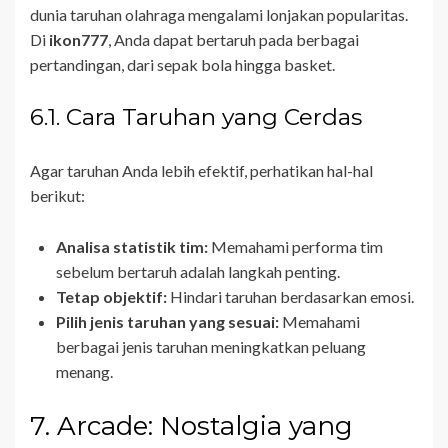
dunia taruhan olahraga mengalami lonjakan popularitas.
Di
ikon777
, Anda dapat bertaruh pada berbagai
pertandingan, dari sepak bola hingga basket.
6.1. Cara Taruhan yang Cerdas
Agar taruhan Anda lebih efektif, perhatikan hal-hal
berikut:
Analisa statistik tim:
Memahami performa tim
sebelum bertaruh adalah langkah penting.
Tetap objektif:
Hindari taruhan berdasarkan emosi.
Pilih jenis taruhan yang sesuai:
Memahami
berbagai jenis taruhan meningkatkan peluang
menang.
7. Arcade: Nostalgia yang