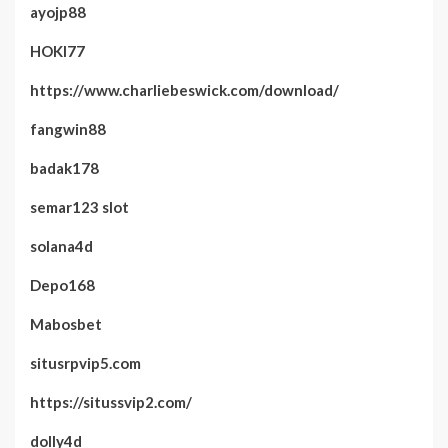
ayojp88
HOKI77
https://www.charliebeswick.com/download/
fangwin88
badak178
semar123 slot
solana4d
Depo168
Mabosbet
situsrpvip5.com
https://situssvip2.com/
dolly4d