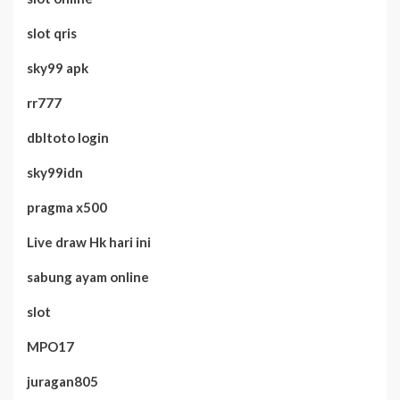
slot qris
sky99 apk
rr777
dbltoto login
sky99idn
pragma x500
Live draw Hk hari ini
sabung ayam online
slot
MPO17
juragan805