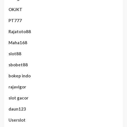
OKJKT
PT777
Rajatoto88
Maha168
slot88
sbobet88
bokep indo
rajavigor
slot gacor
daun123
Userslot