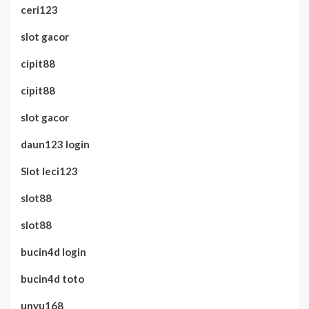
ceri123
slot gacor
cipit88
cipit88
slot gacor
daun123 login
Slot leci123
slot88
slot88
bucin4d login
bucin4d toto
unyu168