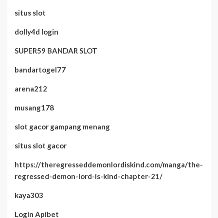
situs slot
dolly4d login
SUPER59 BANDAR SLOT
bandartogel77
arena212
musang178
slot gacor gampang menang
situs slot gacor
https://theregresseddemonlordiskind.com/manga/the-
regressed-demon-lord-is-kind-chapter-21/
kaya303
Login Apibet