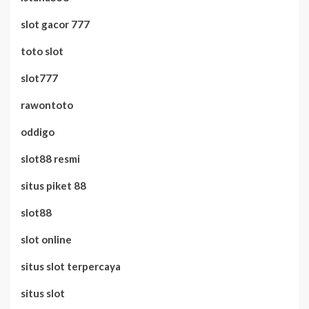
slot gacor 777
toto slot
slot777
rawontoto
oddigo
slot88 resmi
situs piket 88
slot88
slot online
situs slot terpercaya
situs slot