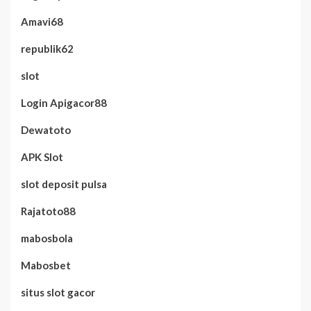
Amavi68
republik62
slot
Login Apigacor88
Dewatoto
APK Slot
slot deposit pulsa
Rajatoto88
mabosbola
Mabosbet
situs slot gacor