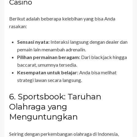
Casino
Berikut adalah beberapa kelebihan yang bisa Anda
rasakan:
Sensasi nyata:
Interaksi langsung dengan dealer dan
pemain lain menambah adrenalin.
Pilihan permainan beragam:
Dari blackjack hingga
baccarat, umumnya tersedia.
Kesempatan untuk belajar:
Anda bisa melihat
strategi lawan secara langsung.
6. Sportsbook: Taruhan
Olahraga yang
Menguntungkan
Seiring dengan perkembangan olahraga di Indonesia,