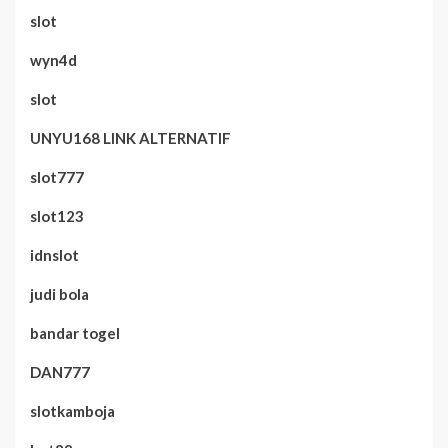
slot
wyn4d
slot
UNYU168 LINK ALTERNATIF
slot777
slot123
idnslot
judi bola
bandar togel
DAN777
slotkamboja