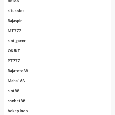
bet88
situs slot
Rajaspin
MT777
slot gacor
OKJKT
PT777
Rajatoto88
Maha168
slot88
sbobet88
bokep indo