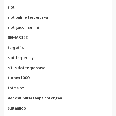
slot
slot online terpercaya
slot gacor hari ini
SEMAR123
target4d
slot terpercaya
situs slot terpercaya
turbox1000
toto slot
deposit pulsa tanpa potongan
sultanlido