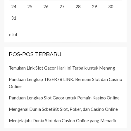
24
25
26
27
28
29
30
31
« Jul
POS-POS TERBARU
Temukan Link Slot Gacor Hari Ini Terbaik untuk Menang
Panduan Lengkap TIGER78 LINK: Bermain Slot dan Casino
Online
Panduan Lengkap Slot Gacor untuk Pemain Kasino Online
Mengenal Dunia Scbet88: Slot, Poker, dan Casino Online
Menjelajahi Dunia Slot dan Casino Online yang Menarik