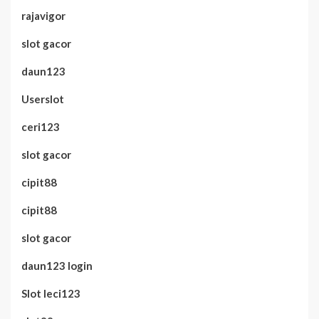
rajavigor
slot gacor
daun123
Userslot
ceri123
slot gacor
cipit88
cipit88
slot gacor
daun123 login
Slot leci123