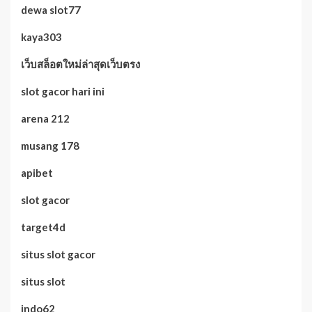
dewa slot77
kaya303
เว็บสล็อตใหม่ล่าสุดเว็บตรง
slot gacor hari ini
arena 212
musang 178
apibet
slot gacor
target4d
situs slot gacor
situs slot
indo62