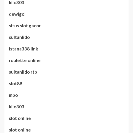
kilo303
dewigol
situs slot gacor
sultanlido
istana338 link
roulette online
sultanlido rtp
slot88
mpo
kilo303
slot online
slot online