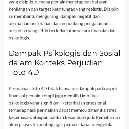
yang disiplin, di mana pemain menetapkan batasan
kehilangan dan target keuntungan yang realistis. Disiplin
ini membantu mengurangi dampak negatif dari
permainan berlebihan dan mendukung pengalaman
perjudian yang lebih berkelanjutan secara finansial dan
psikologis.
Dampak Psikologis dan Sosial
dalam Konteks Perjudian
Toto 4D
Permainan Toto 4D tidak hanya berdampak pada aspek
finansial pemain, tetapi juga memiliki implikasi
psikologis yang signifikan. Keterikatan emosional
terhadap hasil permainan dapat memicu dinamika stres,
kecemasan, ataupun bahkan kecanduan judi. Pemahaman
akan proses ini penting agar pemain dapat mengelola