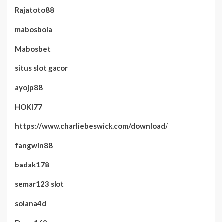
Rajatoto88
mabosbola
Mabosbet
situs slot gacor
ayojp88
HOKI77
https://www.charliebeswick.com/download/
fangwin88
badak178
semar123 slot
solana4d