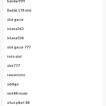
bandar999
Badak 178 slot
slot gacor
istana363
istana338
slot gacor 777
toto slot
slot777
rawontoto
oddigo
slot88 resmi
situs piket 88