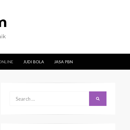
m
aik
ONLINE
JUDI BOLA
JASA PBN
Search
SEARCH
for: