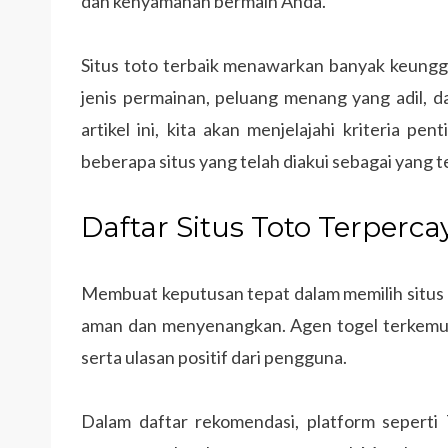
dan kenyamanan bermain Anda.
Situs toto terbaik menawarkan banyak keunggu
jenis permainan, peluang menang yang adil, 
artikel ini, kita akan menjelajahi kriteria p
beberapa situs yang telah diakui sebagai yang te
Daftar Situs Toto Terperca
Membuat keputusan tepat dalam memilih situs t
aman dan menyenangkan. Agen togel terkemuka s
serta ulasan positif dari pengguna.
Dalam daftar rekomendasi, platform sepert