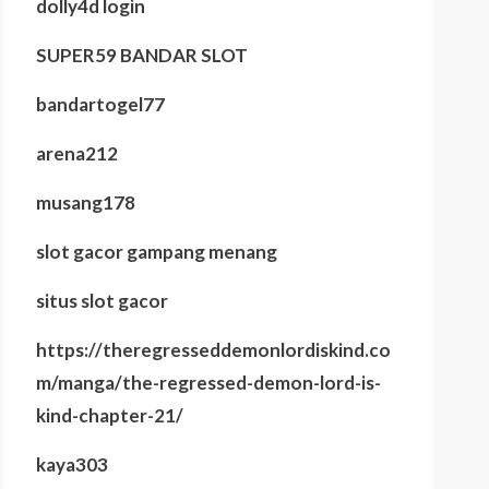
dolly4d login
SUPER59 BANDAR SLOT
bandartogel77
arena212
musang178
slot gacor gampang menang
situs slot gacor
https://theregresseddemonlordiskind.co
m/manga/the-regressed-demon-lord-is-
kind-chapter-21/
kaya303