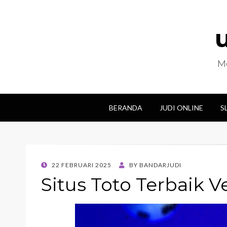
Me
BERANDA
JUDI ONLINE
S
POSTED
22 FEBRUARI 2025
BY
BANDARJUDI
ON
Situs Toto Terbaik V