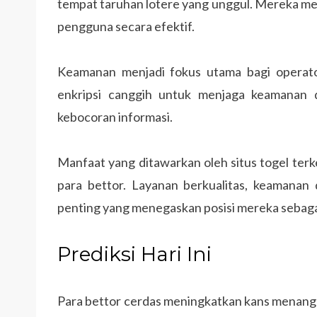
tempat taruhan lotere yang unggul. Mereka men
pengguna secara efektif.
Keamanan menjadi fokus utama bagi operato
enkripsi canggih untuk menjaga keamanan da
kebocoran informasi.
Manfaat yang ditawarkan oleh situs togel terk
para bettor. Layanan berkualitas, keamanan
penting yang menegaskan posisi mereka sebagai
Prediksi Hari Ini
Para bettor cerdas meningkatkan kans menang 