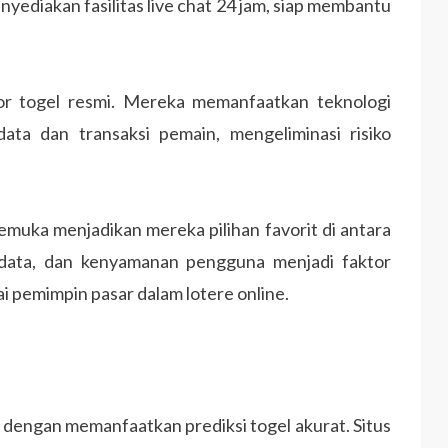
yediakan fasilitas live chat 24 jam, siap membantu
r togel resmi. Mereka memanfaatkan teknologi
ta dan transaksi pemain, mengeliminasi risiko
emuka menjadikan mereka pilihan favorit di antara
 data, dan kenyamanan pengguna menjadi faktor
 pemimpin pasar dalam lotere online.
dengan memanfaatkan prediksi togel akurat. Situs