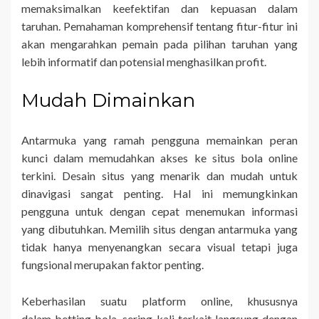
memaksimalkan keefektifan dan kepuasan dalam
taruhan. Pemahaman komprehensif tentang fitur-fitur ini
akan mengarahkan pemain pada pilihan taruhan yang
lebih informatif dan potensial menghasilkan profit.
Mudah Dimainkan
Antarmuka yang ramah pengguna memainkan peran
kunci dalam memudahkan akses ke situs bola online
terkini. Desain situs yang menarik dan mudah untuk
dinavigasi sangat penting. Hal ini memungkinkan
pengguna untuk dengan cepat menemukan informasi
yang dibutuhkan. Memilih situs dengan antarmuka yang
tidak hanya menyenangkan secara visual tetapi juga
fungsional merupakan faktor penting.
Keberhasilan suatu platform online, khususnya
dalam betting bola, sering kali terkait langsung dengan