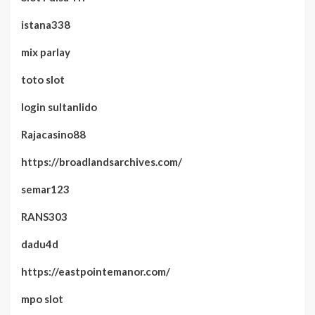
istana338
mix parlay
toto slot
login sultanlido
Rajacasino88
https://broadlandsarchives.com/
semar123
RANS303
dadu4d
https://eastpointemanor.com/
mpo slot