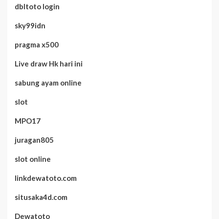
dbltoto login
sky99idn
pragma x500
Live draw Hk hari ini
sabung ayam online
slot
MPO17
juragan805
slot online
linkdewatoto.com
situsaka4d.com
Dewatoto