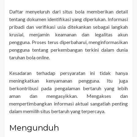
Daftar menyeluruh dari situs bola memberikan detail
tentang dokumen identifikasi yang diperlukan. Informasi
pribadi dan verifikasi usia ditekankan sebagai langkah
krusial, menjamin keamanan dan legalitas akun
pengguna. Proses terus diperbaharui, menginformasikan
pengguna tentang perkembangan terkini dalam dunia
taruhan bola online.
Kesadaran terhadap persyaratan ini tidak hanya
meningkatkan kenyamanan pengguna. Itu juga
berkontribusi pada pengalaman bertaruh yang lebih
aman dan mengasyikkan. Mengakses dan
mempertimbangkan informasi aktual sangatlah penting
dalam memilih situs bertaruh yang terpercaya.
Mengunduh