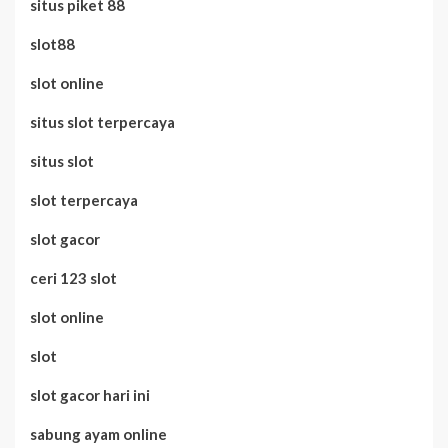
situs piket 88
slot88
slot online
situs slot terpercaya
situs slot
slot terpercaya
slot gacor
ceri 123 slot
slot online
slot
slot gacor hari ini
sabung ayam online