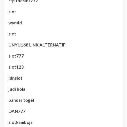
rtp theslot777
slot
wyn4d
slot
UNYU168 LINK ALTERNATIF
slot777
slot123
idnslot
judi bola
bandar togel
DAN777
slotkamboja