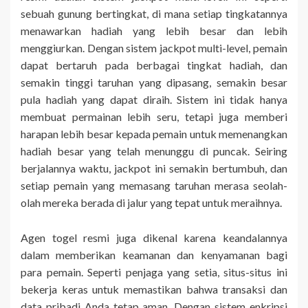
sebuah gunung bertingkat, di mana setiap tingkatannya
menawarkan hadiah yang lebih besar dan lebih
menggiurkan. Dengan sistem jackpot multi-level, pemain
dapat bertaruh pada berbagai tingkat hadiah, dan
semakin tinggi taruhan yang dipasang, semakin besar
pula hadiah yang dapat diraih. Sistem ini tidak hanya
membuat permainan lebih seru, tetapi juga memberi
harapan lebih besar kepada pemain untuk memenangkan
hadiah besar yang telah menunggu di puncak. Seiring
berjalannya waktu, jackpot ini semakin bertumbuh, dan
setiap pemain yang memasang taruhan merasa seolah-
olah mereka berada di jalur yang tepat untuk meraihnya.
Agen togel resmi juga dikenal karena keandalannya
dalam memberikan keamanan dan kenyamanan bagi
para pemain. Seperti penjaga yang setia, situs-situs ini
bekerja keras untuk memastikan bahwa transaksi dan
data pribadi Anda tetap aman. Dengan sistem enkripsi