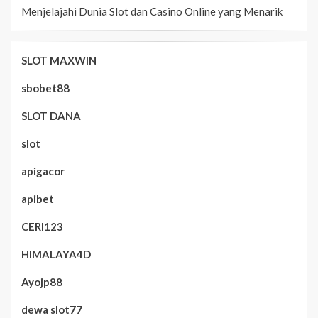
Menjelajahi Dunia Slot dan Casino Online yang Menarik
SLOT MAXWIN
sbobet88
SLOT DANA
slot
apigacor
apibet
CERI123
HIMALAYA4D
Ayojp88
dewa slot77