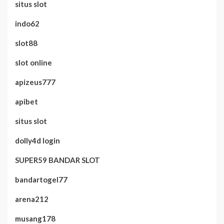
situs slot
indo62
slot88
slot online
apizeus777
apibet
situs slot
dolly4d login
SUPER59 BANDAR SLOT
bandartogel77
arena212
musang178