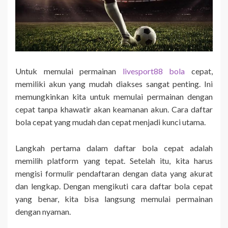
Untuk memulai permainan
livesport88 bola
cepat,
memiliki akun yang mudah diakses sangat penting. Ini
memungkinkan kita untuk memulai permainan dengan
cepat tanpa khawatir akan keamanan akun. Cara daftar
bola cepat yang mudah dan cepat menjadi kunci utama.
Langkah pertama dalam daftar bola cepat adalah
memilih platform yang tepat. Setelah itu, kita harus
mengisi formulir pendaftaran dengan data yang akurat
dan lengkap. Dengan mengikuti cara daftar bola cepat
yang benar, kita bisa langsung memulai permainan
dengan nyaman.