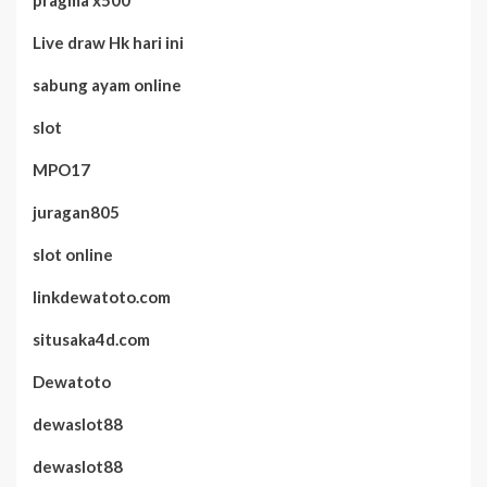
Live draw Hk hari ini
sabung ayam online
slot
MPO17
juragan805
slot online
linkdewatoto.com
situsaka4d.com
Dewatoto
dewaslot88
dewaslot88