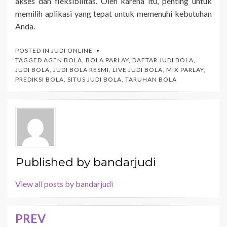
akses dan fleksibilitas. Oleh karena itu, penting untuk
memilih aplikasi yang tepat untuk memenuhi kebutuhan
Anda.
POSTED IN
JUDI ONLINE
TAGGED
AGEN BOLA
,
BOLA PARLAY
,
DAFTAR JUDI BOLA
,
JUDI BOLA
,
JUDI BOLA RESMI
,
LIVE JUDI BOLA
,
MIX PARLAY
,
PREDIKSI BOLA
,
SITUS JUDI BOLA
,
TARUHAN BOLA
Published by
bandarjudi
View all posts by bandarjudi
PREV
Navigasi