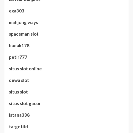
exa303
mahjong ways
spaceman slot
badak178
petir777
situs slot online
dewa slot
situs slot
situs slot gacor
istana338
target4d