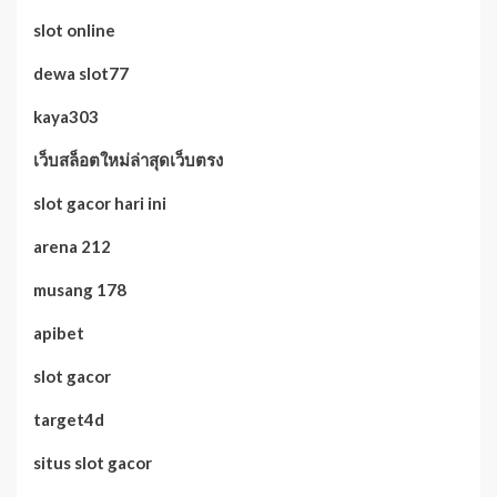
slot online
dewa slot77
kaya303
เว็บสล็อตใหม่ล่าสุดเว็บตรง
slot gacor hari ini
arena 212
musang 178
apibet
slot gacor
target4d
situs slot gacor