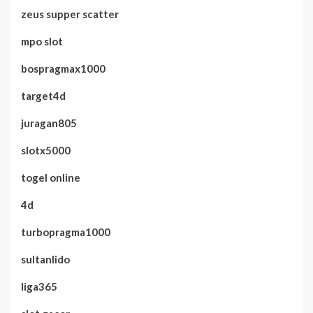
zeus supper scatter
mpo slot
bospragmax1000
target4d
juragan805
slotx5000
togel online
4d
turbopragma1000
sultanlido
liga365