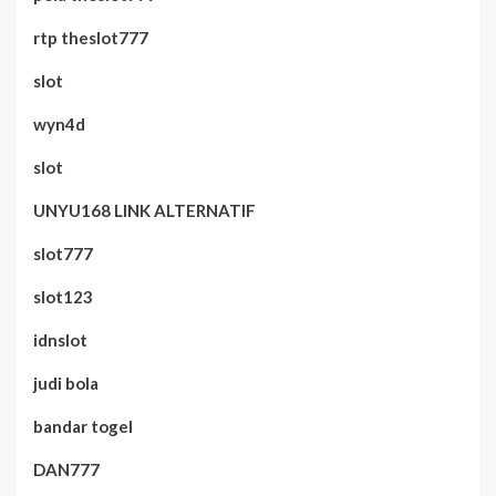
rtp theslot777
slot
wyn4d
slot
UNYU168 LINK ALTERNATIF
slot777
slot123
idnslot
judi bola
bandar togel
DAN777