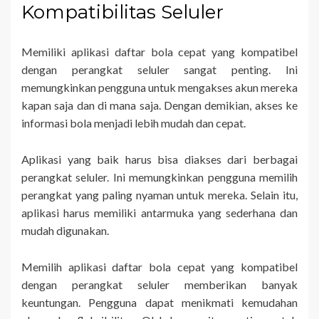
Kompatibilitas Seluler
Memiliki aplikasi daftar bola cepat yang kompatibel
dengan perangkat seluler sangat penting. Ini
memungkinkan pengguna untuk mengakses akun mereka
kapan saja dan di mana saja. Dengan demikian, akses ke
informasi bola menjadi lebih mudah dan cepat.
Aplikasi yang baik harus bisa diakses dari berbagai
perangkat seluler. Ini memungkinkan pengguna memilih
perangkat yang paling nyaman untuk mereka. Selain itu,
aplikasi harus memiliki antarmuka yang sederhana dan
mudah digunakan.
Memilih aplikasi daftar bola cepat yang kompatibel
dengan perangkat seluler memberikan banyak
keuntungan. Pengguna dapat menikmati kemudahan