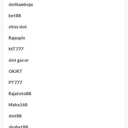
slotkamboja
bet88
situs slot
Rajaspin
MT777
slot gacor
OKJKT
PT777
Rajatoto88
Maha168
slot88
sbobet88