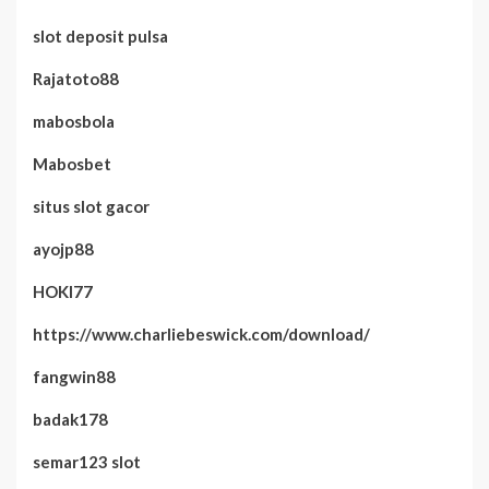
slot deposit pulsa
Rajatoto88
mabosbola
Mabosbet
situs slot gacor
ayojp88
HOKI77
https://www.charliebeswick.com/download/
fangwin88
badak178
semar123 slot