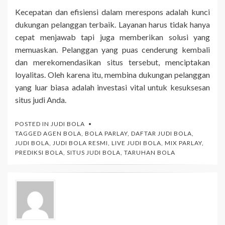
Kecepatan dan efisiensi dalam merespons adalah kunci
dukungan pelanggan terbaik. Layanan harus tidak hanya
cepat menjawab tapi juga memberikan solusi yang
memuaskan. Pelanggan yang puas cenderung kembali
dan merekomendasikan situs tersebut, menciptakan
loyalitas. Oleh karena itu, membina dukungan pelanggan
yang luar biasa adalah investasi vital untuk kesuksesan
situs judi Anda.
POSTED IN
JUDI BOLA
TAGGED
AGEN BOLA
,
BOLA PARLAY
,
DAFTAR JUDI BOLA
,
JUDI BOLA
,
JUDI BOLA RESMI
,
LIVE JUDI BOLA
,
MIX PARLAY
,
PREDIKSI BOLA
,
SITUS JUDI BOLA
,
TARUHAN BOLA