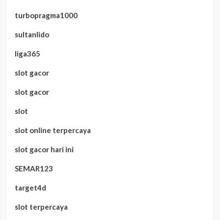
turbopragma1000
sultanlido
liga365
slot gacor
slot gacor
slot
slot online terpercaya
slot gacor hari ini
SEMAR123
target4d
slot terpercaya