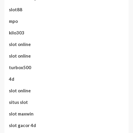
slot88
mpo
kilo303
slot online
slot online
turbox500
4d
slot online
situs slot
slot maxwin
slot gacor 4d