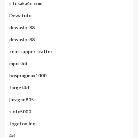
situsaka4d.com
Dewatoto
dewaslot88
dewaslot88
zeus supper scatter
mpo slot
bospragmax1000
target4d
juragan805
slotx5000
togel online
4d