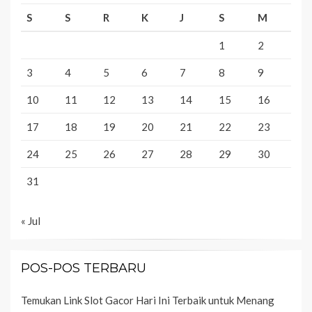
S
S
R
K
J
S
M
1
2
3
4
5
6
7
8
9
10
11
12
13
14
15
16
17
18
19
20
21
22
23
24
25
26
27
28
29
30
31
« Jul
POS-POS TERBARU
Temukan Link Slot Gacor Hari Ini Terbaik untuk Menang