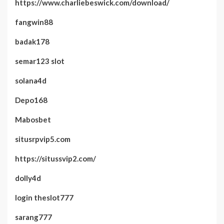
https://www.charliebeswick.com/download/
fangwin88
badak178
semar123 slot
solana4d
Depo168
Mabosbet
situsrpvip5.com
https://situssvip2.com/
dolly4d
login theslot777
sarang777