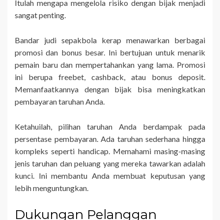
Itulah mengapa mengelola risiko dengan bijak menjadi
sangat penting.
Bandar judi sepakbola kerap menawarkan berbagai
promosi dan bonus besar. Ini bertujuan untuk menarik
pemain baru dan mempertahankan yang lama. Promosi
ini berupa freebet, cashback, atau bonus deposit.
Memanfaatkannya dengan bijak bisa meningkatkan
pembayaran taruhan Anda.
Ketahuilah, pilihan taruhan Anda berdampak pada
persentase pembayaran. Ada taruhan sederhana hingga
kompleks seperti handicap. Memahami masing-masing
jenis taruhan dan peluang yang mereka tawarkan adalah
kunci. Ini membantu Anda membuat keputusan yang
lebih menguntungkan.
Dukungan Pelanggan