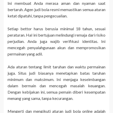
Ini membuat Anda merasa aman dan nyaman saat
bertaruh. Agen judi bola resmi memastikan semua aturan
ketat dipatuhi, tanpa pengecualian.
Setiap bettor harus berusia minimal 18 tahun, sesuai
peraturan. Hal ini bertujuan melindungi remaja dari risiko
perjudian. Anda juga wajib verifikasi identitas. Ini
mencegah penyalahgunaan akun dan mempromosikan
permainan yang adil.
Ada aturan tentang limit taruhan dan waktu permainan
juga. Situs judi biasanya menetapkan batas taruhan
minimum dan maksimum. Ini menjaga keseimbangan
dalam bermain dan mencegah masalah keuangan.
Dengan kebijakan ini, semua pemain diberi kesempatan
menang yang sama, tanpa kecurangan.
Mengerti dan mengikuti aturan judi bola online adalah