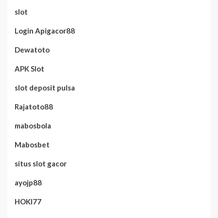
slot
Login Apigacor88
Dewatoto
APK Slot
slot deposit pulsa
Rajatoto88
mabosbola
Mabosbet
situs slot gacor
ayojp88
HOKI77